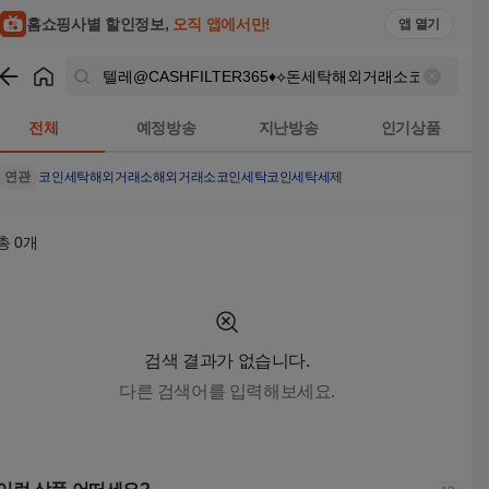
텔레@CASHFILTER365♦⟡돈세탁해외거래소코인돈세탁 검색결
홈쇼핑사별 할인정보,
오직 앱에서만!
앱 열기
쇼핑
텔레@CASHFILTER365♦⟡돈세탁해외거래소코인돈세탁
검
전체
예정방송
지난방송
인기상품
연관
코인세탁
해외거래소
해외거래소코인세탁
코인세탁세제
총
0
개
검색 결과가 없습니다.
다른 검색어를 입력해보세요.