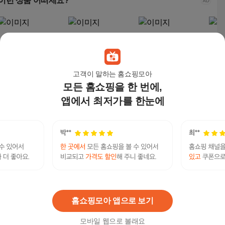
이런 상품 어떠세요?
고객이 말하는 홈쇼핑모아
모든 홈쇼핑을 한 번에,
앱에서 최저가를 한눈에
Haatz 인덕션 2구 방문
린나이 전기레인지 인
하츠 빌트인 하이브리
매직
설치, IH-232S, 빌트인
덕션 3구 블랙 방문설
드 하이라이트 전기레
식탁
치, 빌트인, IHSG36BM
인지 3구 방문설치, 빌
미니
148,970
원
399,000
원
299,920
원
89,
트인, 하츠 IH-365DTL
원룸,
0B
텔레@CASHFILTER365♦⟡돈세탁해외거래소코인
연관검색어
돈세탁
코인세탁
해외거래소
해외거래소코인세탁
코인세탁세제
홈쇼핑모아 앱으로 보기
모바일 웹으로 볼래요