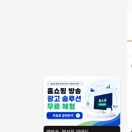
텔레@BSECRET7【』 범죄이력조사힘든일해드립니다 검색결과
홈