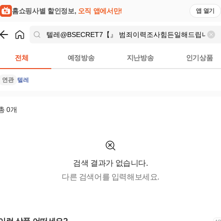
 | 홈쇼핑모아
홈쇼핑사별 할인정보,
오직 앱에서만!
앱 열기
쇼핑
텔레@BSECRET7【』 범죄이력조사힘든일해드립니다
검
전체
예정방송
지난방송
인기상품
연관
텔레
총
0
개
검색 결과가 없습니다.
다른 검색어를 입력해보세요.