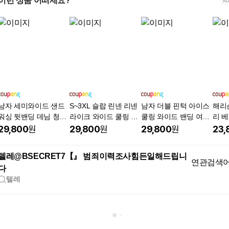
이런 상품 어떠세요?
남자 세미와이드 샌드
S~3XL 슬랍 린넨 리넨
남자 더블 핀턱 아이스
해리
워싱 뒷밴딩 데님 청바
라이크 와이드 쿨링 코
쿨링 와이드 밴딩 여름
리 베
지 팬츠 빅사이즈
튼 여름 면 바지 팬츠
청바지 데님 팬츠
M11
29,800
원
29,800
원
29,800
원
23,
텔레@BSECRET7【』 범죄이력조사힘든일해드립니
연관검색
다
텔레