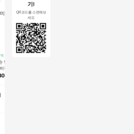
기!
QR코드를 스캔해보
세요
슨 남성용 링클프
시연 1+1 남성용 여름
오버나인 남자 반팔 구
코디코치 
이직 셔츠 597 JI
쿨링 오버핏 긴팔 체크
김제로 베이직 셔츠
지 오버핏
44
남방 셔츠
동복 상
800
원
30,800
원
19,090
원
23,90
어