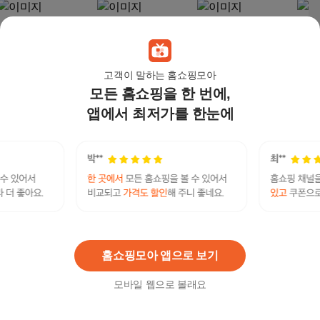
고객이 말하는 홈쇼핑모아
모든 홈쇼핑을 한 번에,
앱에서 최저가를 한눈에
Yimaida FB01A 펫드라
Yimaida 한국형 펫드라
Yimaida FB01A 펫드라
붐펫
이룸 한국 버전 최신형,
이룸 음이온 UV 저소음
이룸 한국 버전 최신형,
온 V
화이트, 1개, FB01A
유리창, Pro, 1개, 프로
핑크, 1개, FB01A
1개
346,000
원
310,000
원
330,900
원
650
최대
텔레:bpmc55㉠㉠마운자로성인병마운자로부작용
연관검색어
마운자로
마운자로후유증
홈쇼핑모아 앱으로 보기
모바일 웹으로 볼래요