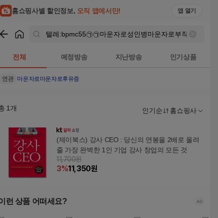
텔레:bpmc55㉠㉠마운자로성인병마운자로부작용 검색결과 | 
홈쇼핑사별 할인정보,
오직 앱에서만!
앱 열기
쇼핑
텔레:bpmc55㉠㉠마운자로성인병마운자로부작용
검색결과
전체
예정방송
지난방송
인기상품
연관
마운자로
마운자로후유증
총
1
개
인기순
홈쇼핑사
(제이북스) 강사 CEO : 당신의 연봉을 2배로 올려
줄 가장 완벽한 1인 기업 강사 창업의 모든 것
11,700원
3
%
11,350
원
이런 상품 어떠세요?