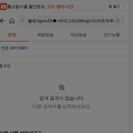
텔레:bpmc55◆÷비아그라100mg다이어트약추천 검색결과 | 
홈쇼핑사별 할인정보,
오직 앱에서만!
앱 열기
쇼핑
텔레:bpmc55◆÷비아그라100mg다이어트약추천
검색결과
전체
예정방송
지난방송
인기상품
연관
BPC55
BPC
총
0
개
검색 결과가 없습니다.
다른 검색어를 입력해보세요.