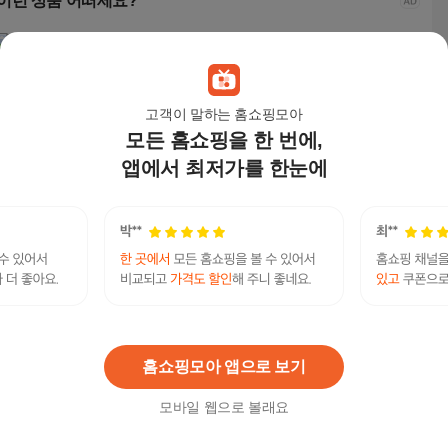
이런 상품 어떠세요?
고객이 말하는 홈쇼핑모아
모든 홈쇼핑을 한 번에,
앱에서 최저가를 한눈에
모래 쓰레기 재활용 폐
2025 전국 택배회사 주
직사각 높은형 2호 스
세원
기물 낙엽 PP 포대 마
소록 CD : 물류센터, 용
티로폼박스 아이스박
투 
대 자루
달, 이사, 컨테이너, 퀵
스 포장박스 외경 368X
비닐
3,600
원
153,000
원
34,800
원
25,
서비스, 택배업체, 편의
314X283mm
점택배, 화물운송 등 약
11만 8천건 수록, DM
텔레:bpmc55◆÷비아그라100mg다이어트약추천
연관검색어
라벨인쇄 기능 탑재
BPC55
BPC
홈쇼핑모아 앱으로 보기
모바일 웹으로 볼래요