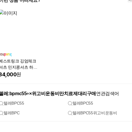
이런 상품 어떠세요?
베스트링크 깅엄체크
셔츠 민지콩셔츠 하와
이안셔츠
34,000
원
텔레:bpmc55÷×위고비운동비만치료제대리구매
연관검색어
텔레BPC55
텔레BPC55
텔레BPC
텔레BPC55위고비운동비