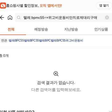
쇼핑모아
홈쇼핑사별 할인정보,
오직 앱에서만!
앱 열기
쇼핑
텔레:bpmc55÷×위고비운동비만치료제대리구매
검색결과
전체
예정방송
지난방송
인기상품
연관
텔레BPC55
텔레BPC55
텔레BPC
텔레BPC55위고비운동비
총
0
개
검색 결과가 없습니다.
다른 검색어를 입력해보세요.