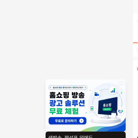
텔레:bpmc55÷×위고비운동비만치료제대리구매 검색결과 | 홈
홈