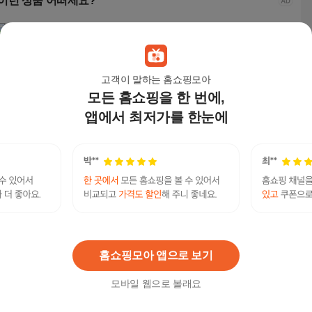
이런 상품 어떠세요?
고객이 말하는 홈쇼핑모아
모든 홈쇼핑을 한 번에,
앱에서 최저가를 한눈에
ANYOU 여성 여름 순
올리비아로렌 DP01 후
라파클럽 여성 데일리
ANY
면 반팔티 라운드넥 티
드티셔츠 VVCAS4M34
터틀넥 목 폴라 긴팔 니
면 
셔츠 3 colors
71
트
셔츠 3
16,550
원
23,600
원
36,800
원
9,9
텔레:bpmc55±○비아그라비만치료제구매대행
연관검색어
비아그라
텔레
홈쇼핑모아 앱으로 보기
모바일 웹으로 볼래요