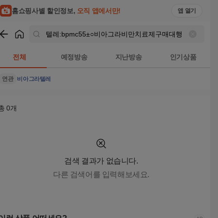
텔레:bpmc55±○비아그라비만치료제구매대행 검색결과 | 홈쇼
홈쇼핑사별 할인정보,
오직 앱에서만!
앱 열기
쇼핑
텔레:bpmc55±○비아그라비만치료제구매대행
검색결과
전체
예정방송
지난방송
인기상품
연관
비아그라
텔레
총
0
개
검색 결과가 없습니다.
다른 검색어를 입력해보세요.