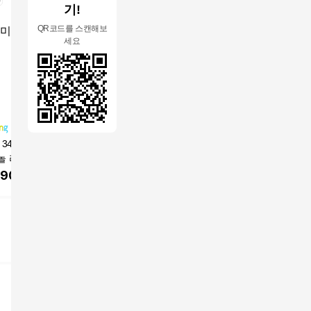
기!
QR코드를 스캔해보
세요
 340만병] 뮤아마
퓨어케이 D 판테놀 1
휘낭시에세트 구움과
다제이샵 
 리페어 앰플, 트
0% 시카 리페어 피부
자 휘낭시에 회사간식
주마농버터
진정 피지, 모공
장벽 크림 수부지 지성
답례품 수제 디저트 결
면과자
190
원
23,900
원
16,800
원
8,900
30ml, 1개, 30ml
복합성, 1개, 80ml
혼 선물 간식 세트 회사
답례 결혼 승진 이사 출
산 선물