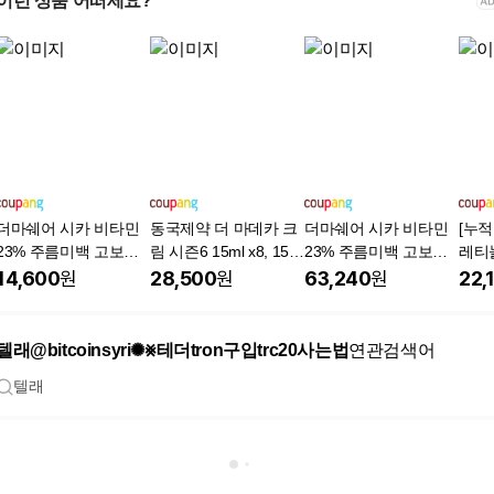
이런 상품 어떠세요?
더마쉐어 시카 비타민
동국제약 더 마데카 크
더마쉐어 시카 비타민
[누적
23% 주름미백 고보습
림 시즌6 15ml x8, 15m
23% 주름미백 고보습
레티놀
앰플밤 2개, 11g, 2개
l, 8개
앰플밤 11종 12종 (+선
러블 
14,600
원
28,500
원
63,240
원
22,
물박스), 11g, 11개
케어, 
텔래@bitcoinsyri✺⨳테더tron구입trc20사는법
연관검색어
텔래