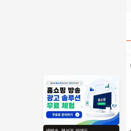
텔래@bitcoinsyri✺⨳테더tron구입trc20사는법 검색결과 | 홈쇼
홈