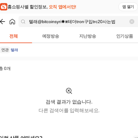
핑모아
홈쇼핑사별 할인정보,
오직 앱에서만!
앱 열기
쇼핑
텔래@bitcoinsyri✺⨳테더tron구입trc20사는법
검색결과
전체
예정방송
지난방송
인기상품
연관
텔래
총
0
개
검색 결과가 없습니다.
다른 검색어를 입력해보세요.