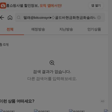
텔래@bitcoinsyri♦♢골드바현금화현금화솔라나매입솔라나판매
홈쇼핑사별 할인정보,
오직 앱에서만!
앱 열기
쇼핑
텔래@bitcoinsyri♦♢골드바현금화현금화솔라나매입솔라나
전체
예정방송
지난방송
인기상품
총
0
개
검색 결과가 없습니다.
다른 검색어를 입력해보세요.
이런 상품 어떠세요?