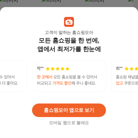
고객이 말하는 홈쇼핑모아
모든 홈쇼핑을 한 번에,
앱에서 최저가를 한눈에
파로마 올랜도 아쿠아
[부드러운감촉과 스윙
파로마 올랜도 B 아쿠
파로
텍스 3인용 소파 + 스툴
기능] 베르디안 베티 6
아텍스 무빙헤드 패브
텍스 
세트 방문설치, 진그레
인용 스윙 소파 아쿠아
릭 3인용 소파 스툴 제
세트
303,000
원
799,000
원
304,000
원
303
이
텍스 이지클린 조야원
외 방문설치, 아이보리
리
단 타이보 패브릭 (쿠션
5개), 아이보리
홈쇼핑모아 앱으로 보기
모바일 웹으로 볼래요