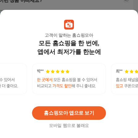
이런 상품 어떠세요?
고객이 말하는 홈쇼핑모아
모든 홈쇼핑을 한 번에,
앱에서 최저가를 한눈에
아키클래식 그라나다
아키클래식 그라나다
메르나뛰 자체제작 말
비바
샌들 AKAMSUS02
샌들 AKAMSUS02
랑 쿠션 데일리 발편한
족저
스트랩 밴딩 여름 키높
퍼
54,900
원
54,900
원
27,900
원
22,
이 여성 통굽 샌들 ME1
00
텔래그램@bitcoinsyri】♦핸드폰결제테더구매테
연관검색어
더개인거래
테더
테더구매
홈쇼핑모아 앱으로 보기
모바일 웹으로 볼래요