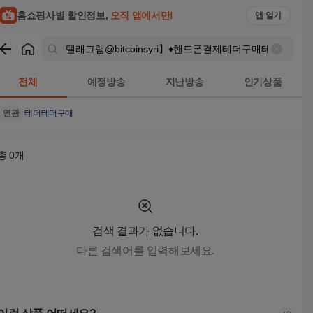
텔래그램@bitcoinsyri】♦핸드폰결제테더구매테더개인거래 검
홈쇼핑사별 할인정보,
오직 앱에서만!
앱 열기
쇼핑
텔래그램@bitcoinsyri】♦핸드폰결제테더구매테더개인거래
전체
예정방송
지난방송
인기상품
연관
테더
테더구매
총
0
개
검색 결과가 없습니다.
다른 검색어를 입력해보세요.