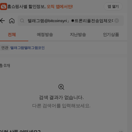
텔래그램@bitcoinsyri」✺트론리플전송업체오다현금화 검색결
홈쇼핑사별 할인정보,
오직 앱에서만!
앱 열기
쇼핑
텔래그램@bitcoinsyri」✺트론리플전송업체오다현금화
검색
전체
예정방송
지난방송
인기상품
연관
텔래그램
텔래그램코인
총
0
개
검색 결과가 없습니다.
다른 검색어를 입력해보세요.