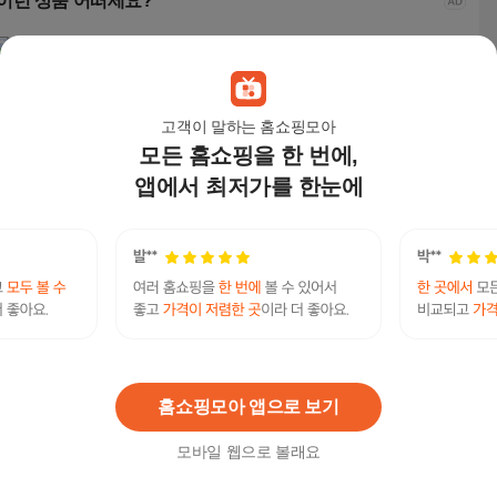
이런 상품 어떠세요?
고객이 말하는 홈쇼핑모아
모든 홈쇼핑을 한 번에,
앱에서 최저가를 한눈에
제이엔무역 여성용 생
제이엔무역 여성용 생
아브힐 여성 미니 복조
아브
활방수 모던블랙 골드
활방수 모던블랙 골드
리 가죽 체인 백팩
리 가
포인트 초경량백팩
포인트 초경량백팩
28,800
원
28,800
원
22,000
원
25,
텔래그램@bitcoinsyri」✺트론리플전송업체오다
연관검색어
현금화
텔래그램
텔래그램코인
홈쇼핑모아 앱으로 보기
모바일 웹으로 볼래요