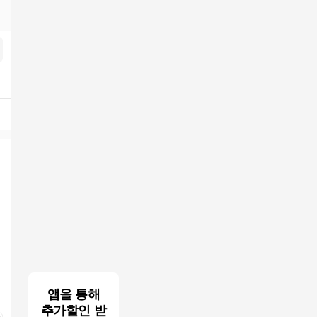
심내구제 달림유심팝니다 비상금빌려보기 신안군 내구제최대회선진행
앱을 통해
추가할인 받