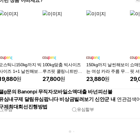
이런 상품 어떠세요?
오스틱니150kg까지 빅
100kg맞춤 빅사이즈
150kg까지 날씬해보이
쇼매
사이즈 1+1 날씬해보이
루즈핏 쿨링니트반팔
는 여성 카라 주름 무지
핏 
는 카라넥 반집업 칼라
티셔츠
베이직 원피스 티 여름
넥 
19,880
원
27,800
원
23,880
원
29,
프린트 무지 심플 미디
추천 빅사이즈 루즈핏
티 반팔 티셔츠 여성 여
심플 휴양지 여행 학생
탤g문의 Banonpi 무직자모바일소액대출 바넌피선불
름 편한 영문티 레터링
복 큰옷 xl3 롱 티셔츠
유심내구제 달림유심팝니다 비상금빌려보기 신안군 내
연관검색
루즈핏 얇은 시원한 캐
플레어 미디 원피스
구제최대회선진행방법
유심
유심할부
주얼티