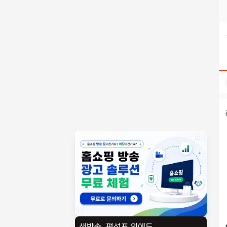
탤g문의 Banonpi 무직자모바일소액대출 바넌피선불유심내구제
홈