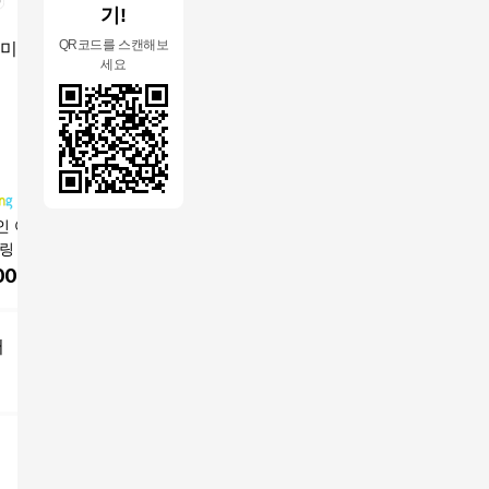
기!
QR코드를 스캔해보
세요
인 여성 여름 루즈
1+1 빅사이즈 여성 프
UNIQUEZON ~6XL까
레이디스룸
셔링 빅사이즈 브이
렌치 반팔 블라우스 20
지 여성 여름 루즈핏 반
3XL] 여
셔츠 블라우스
26 여름 신상 슬림 효과
팔티 반바지 투피스 캐
링클프리 
000
원
22,900
원
31,800
원
19,550
상의
주얼 세트 트레이닝복
체크 셔츠
데일리룩 빅사이즈
용
어