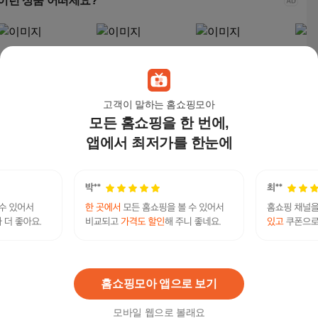
이런 상품 어떠세요?
고객이 말하는 홈쇼핑모아
모든 홈쇼핑을 한 번에,
앱에서 최저가를 한눈에
비파노 휴대용 생활방
브리츠 컴퓨터 스피커
아이리버 2채널 블루투
비파
수 TWS 블루투스 스피
사운드바 게이밍 PC 프
스 스피커 PC 사운드
수 T
커, 옐로우블루, HB-01
리미엄 RGB LED 2채
바, 화이트, IBS-V100
커, 
69,800
원
27,900
원
38,880
원
69,
널, BZ-SP300X, 블랙
탤G문의 PECKPARK 전월세보증금담보대출 페크
박컨설팅 500만원대출 광진구직장인연체자급전대
연관검색어
출 창업대출종류
월세담보
월세담보대출
월세
홈쇼핑모아 앱으로 보기
모바일 웹으로 볼래요