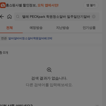
탤레 PECKpark 학원청소알바 일주일단기알바 페크박컨설팅 노
홈쇼핑사별 할인정보,
오직 앱에서만!
앱 열기
쇼핑
탤레 PECKpark 학원청소알바 일주일단기알바 페크박컨
전체
예정방송
지난방송
인기상품
연관
알바
알바비
청소알바
학원알바
페크박
총
0
개
검색 결과가 없습니다.
다른 검색어를 입력해보세요.