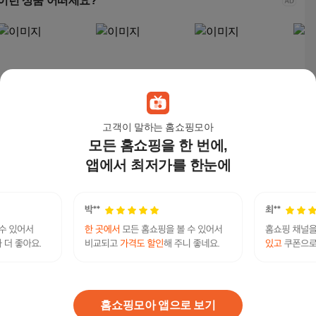
이런 상품 어떠세요?
고객이 말하는 홈쇼핑모아
모든 홈쇼핑을 한 번에,
대기업제휴 후불제상
하늘쉼터후불제상조
하늘쉼터후불제상조
후불
조 프리미엄 상조서비
상조회사추천 상조서
상조회사추천 상조서
준비
앱에서 최저가를 한눈에
스
비스 고급형
비스 보급형
기본
2,650,000
원
2,900,000
원
1,900,000
원
1,9
탤레 PECKpark 학원청소알바 일주일단기알바 페
크박컨설팅 노가다일당20만원 내장목수일당 충청
연관검색어
북도고페이구인구직
알바
알바비
청소알바
학원알바
페크박
홈쇼핑모아 앱으로 보기