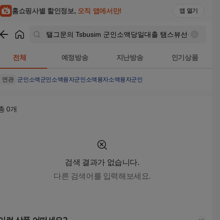
탤그문의 Tsbusim 군인소액당일대출 탬스뷰선불유심내구제 
홈쇼핑사별 할인정보,
오직 앱에서만!
앱 열기
쇼핑
탤그문의 Tsbusim 군인소액당일대출 탬스뷰선불유심내
전체
예정방송
지난방송
인기상품
연관
군인소액
군인소액융자
군인소액융자
소액융자
군인
총
0
개
검색 결과가 없습니다.
다른 검색어를 입력해보세요.