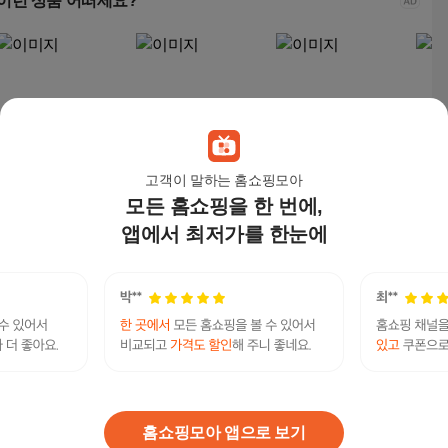
이런 상품 어떠세요?
고객이 말하는 홈쇼핑모아
모든 홈쇼핑을 한 번에,
고퀄리티 남자 남성 스
민트스쿨 남녀공용 방
여성 프렌치 린넨100
이브 
웨이드 크롭 트러커 자
수 바람막이 등산 간절
루즈핏 여름 긴팔 자켓
버핏
앱에서 최저가를 한눈에
켓 점퍼
기 점퍼 커플자켓 6266
켓 빅
34,800
원
18,900
원
29,220
원
15,
s
탤그문의 Tsbusim 군인소액당일대출 탬스뷰선불
유심내구제 광주간편긴급생계자금지원 소상공인
연관검색어
긴급생활안정자금 내구제소액당일대출
군인소액
군인소액융자
군인소액융자
소액융자
군인
홈쇼핑모아 앱으로 보기