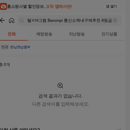
탤ㄹH그램 Banonpi 통신소액내구제추천 8등급연체자작업대출
홈쇼핑사별 할인정보,
오직 앱에서만!
앱 열기
쇼핑
탤ㄹH그램 Banonpi 통신소액내구제추천 8등급연체자
전체
예정방송
지난방송
인기상품
연관
완납
완납할부
총
0
개
검색 결과가 없습니다.
다른 검색어를 입력해보세요.