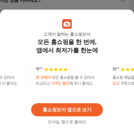
이런 상품 어떠세요?
고객이 말하는 홈쇼핑모아
모든 홈쇼핑을 한 번에,
앱에서 최저가를 한눈에
샌드위치 판넬 고무 크
마카렉 두껍고 튼튼한
일룸 에디키즈 교구장
필립스
로샤 3골 진회색(920),
물류창고사다리 고소
방문설치
W 
3PL, 크로셔, 조립식 판
작업대 아시바 3PL 4미
구
1,400
원
1,198,200
원
189,050
원
18,
넬 부자재
터 미끄럼방지발판
탤ㄹH그램 Banonpi 통신소액내구제추천 8등급연
체자작업대출 바넌피선불유심내구제 달림유심팝
연관검색어
니다 금천구소액급전대출 정식업체
완납
완납할부
홈쇼핑모아 앱으로 보기
모바일 웹으로 볼래요