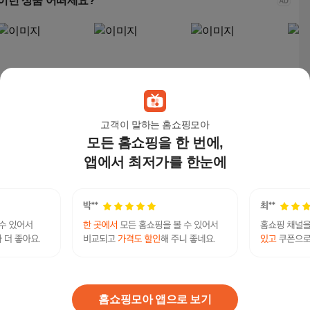
이런 상품 어떠세요?
고객이 말하는 홈쇼핑모아
모든 홈쇼핑을 한 번에,
쿠팡베이직 네추럴 3겹
퍼실 딥클린 초미세세
듀라셀 알카라인 AA 건
퀘스
천연펄프 롤화장지 30
탁 라벤더젤 맥스 드럼
전지, 20개입, 1개
틴 바
앱에서 최저가를 한눈에
m, 30개입, 1개
용 액체세제 리필, 1.8
60g,
10,990
원
7,380
원
9,730
원
32,
L, 1개
탤ㄹㅔ상담 banonpi 바넌피선불유심내구제 핸드
폰유심가전내구제방법 수급자소액당일대출 화천
연관검색어
군장기연체자비대면소액급전대출 급전땡기는방
폰할부
폰할부금
법
폰
폰할부
폰할부금완납
홈쇼핑모아 앱으로 보기