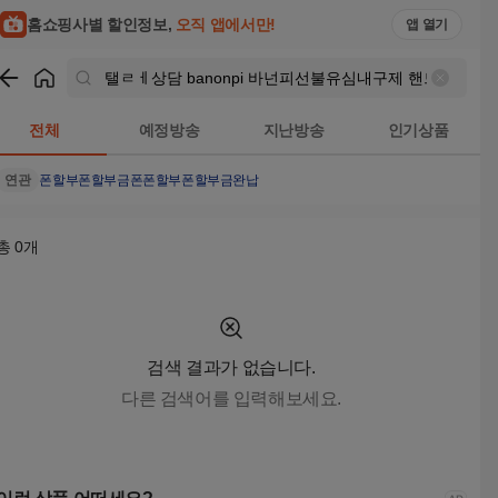
탤ㄹㅔ상담 banonpi 바넌피선불유심내구제 핸드폰유심가전내
홈쇼핑사별 할인정보,
오직 앱에서만!
앱 열기
쇼핑
탤ㄹㅔ상담 banonpi 바넌피선불유심내구제 핸드폰유
전체
예정방송
지난방송
인기상품
연관
폰할부
폰할부금
폰
폰할부
폰할부금완납
총
0
개
검색 결과가 없습니다.
다른 검색어를 입력해보세요.