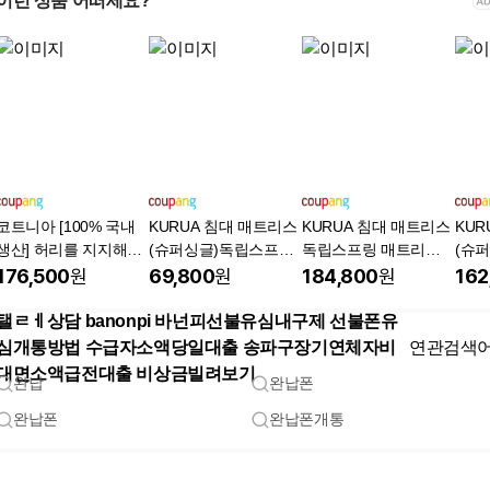
이런 상품 어떠세요?
코트니아 [100% 국내
KURUA 침대 매트리스
KURUA 침대 매트리스
KUR
생산] 허리를 지지해주
(슈퍼싱글)독립스프링
독립스프링 매트리스,
(슈
는 고탄성 방수 3단 접
매트리스
25cm, 중간
매트리
176,500
원
69,800
원
184,800
원
162
이식 매트리스 토퍼 안
정성 검증완료
탤ㄹㅔ상담 banonpi 바넌피선불유심내구제 선불폰유
심개통방법 수급자소액당일대출 송파구장기연체자비
연관검색
대면소액급전대출 비상금빌려보기
완납
완납폰
완납폰
완납폰개통