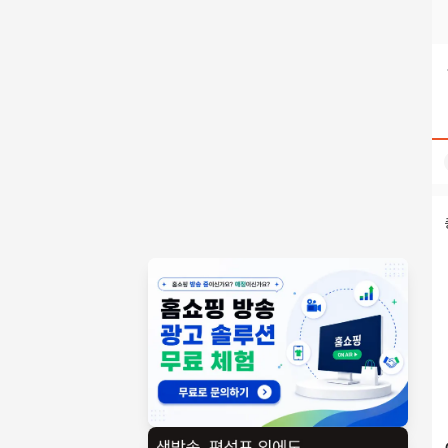
탤ㄹㅔ상담 banonpi 바넌피선불유심내구제 선불폰유심개통방
홈