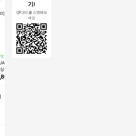
기!
QR코드를 스캔해보
세요
UA 침대 매트리스
FANOBO 매트리스 포
Qicco 침대 매트리스
지오리스 
퍼싱글)독립스프링
켓스프링 토퍼매트리
무음 포켓스프링 바닥
테크닉 2
스, 20cm, 중간
스 침대 바닥 매트리스,
매트리스
스 & 메
,800
원
184,600
원
69,800
원
59,90
25cm, 중간
스
어