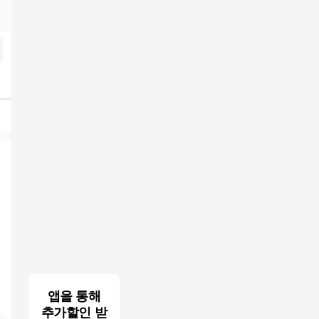
아
개통방법 수급자소액당일대출 송파구장기연체자비대면소액급전대출
앱을 통해
추가할인 받