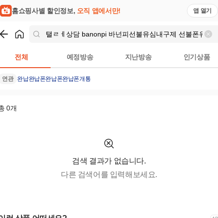
법 수급자소액당일대출 송파구장기연체자비대면소... | 홈쇼핑모
홈쇼핑사별 할인정보,
오직 앱에서만!
앱 열기
쇼핑
탤ㄹㅔ상담 banonpi 바넌피선불유심내구제 선불폰유심
전체
예정방송
지난방송
인기상품
연관
완납
완납폰
완납폰
완납폰개통
총
0
개
검색 결과가 없습니다.
다른 검색어를 입력해보세요.