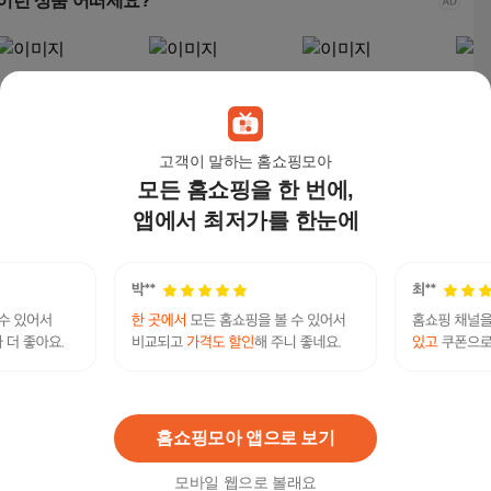
이런 상품 어떠세요?
고객이 말하는 홈쇼핑모아
모든 홈쇼핑을 한 번에,
앱에서 최저가를 한눈에
최저가 2년관리 550 냉
청호 얼음냉온정수기 N
청호나이스 5년관리무
(5년
온정수기 (WP-55S950
EW700 WI-70S90010
상 이과수 냉온정수기
타 디
0M) 점검2개월
M [5년관리/ 4개월점
450 (WP-409500M) 정
S805
2,181,000
원
2,388,000
원
1,897,000
원
1,2
검]
수기
탤ㄹㄱ램 banonpi 회선당8만원선불유심내구제 바
넌피선불유심내구제 장기연체자대출가능한곳 50
연관검색어
만원즉시대출 2026년포천시연체자소액급전대출
완납
완납완납
해주는곳
완납기한
홈쇼핑모아 앱으로 보기
모바일 웹으로 볼래요