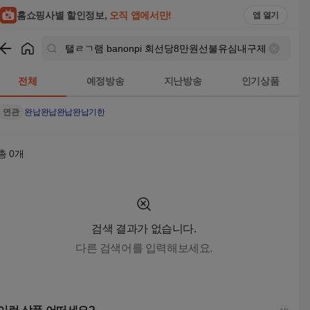
탤ㄹㄱ램 banonpi 회선당8만원선불유심내구제 바넌피선불유심
홈쇼핑사별 할인정보,
오직 앱에서만!
앱 열기
쇼핑
탤ㄹㄱ램 banonpi 회선당8만원선불유심내구제 바넌피
전체
예정방송
지난방송
인기상품
연관
완납
완납완납
완납기한
총
0
개
검색 결과가 없습니다.
다른 검색어를 입력해보세요.