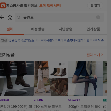
홈쇼핑사별 할인정보,
오직 앱에서만!
앱 열기
쇼핑
클란츠
검색결과
전체
예정방송
지난방송
인기상품
연관
앙쥬팡
북극곰의눈물
비노트
디사론노
라삐아프샬롯에디션
하이랜드토마토쥬스
유
인기상품
전체보기
[론칭가 199,000원] 25
디어스킨 버클부츠
200g대 토탈모션 와이
(미리