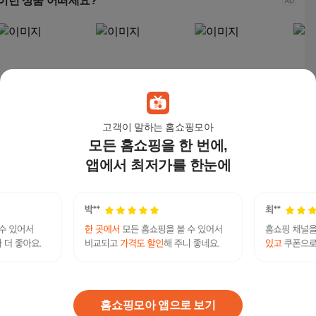
이런 상품 어떠세요?
고객이 말하는 홈쇼핑모아
모든 홈쇼핑을 한 번에,
에스라이프 목선이 이
아이니 여성 데일리 기
아이니 여성 데일리 기
여성
쁜 기본면티 여성 반팔
본 라운드 스판 반팔 티
본 라운드 스판 반팔 티
스타 
앱에서 최저가를 한눈에
티
셔츠 1+1
셔츠 1+1
셔츠
14,900
원
9,800
원
9,800
원
16,
링 활
재 1
초기낙태 팁과 정보 낙태수술가능한 곳 - 미프진 낙
연관검색어
태약 구입 공식홈페이지 Mife123.xyz
미프진
낙태약
미프진낙태약
미프진임신중절
미프진임신중절약
홈쇼핑모아 앱으로 보기