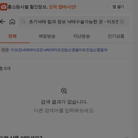
초기낙태 팁과 정보 낙태수술가능한 곳 - 미프진 낙태약 구입 공식홈
홈쇼핑사별 할인정보,
오직 앱에서만!
앱 열기
쇼핑
초기낙태 팁과 정보 낙태수술가능한 곳 - 미프진 낙태약 구입 공식
전체
예정방송
지난방송
인기상품
연관
미프진
낙태약
미프진낙태약
미프진임신중절
미프진임신중절약
총
0
개
검색 결과가 없습니다.
다른 검색어를 입력해보세요.