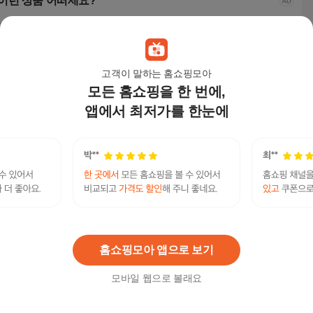
이런 상품 어떠세요?
고객이 말하는 홈쇼핑모아
모든 홈쇼핑을 한 번에,
앱에서 최저가를 한눈에
캐스퍼 썬루프
2024 더 뉴 K5 3세대
3세대 K5 2022년형
202
34,000
원
41,040
원
33,880
원
38,
주방설거지알바 탤래 PECKPARK 단기고수익알
바 50대남자알바 페크박컨설팅 컴퓨터프리랜서 송
연관검색어
파구꿀정보알바일자리
주방알바
주방알바알바
홈쇼핑모아 앱으로 보기
모바일 웹으로 볼래요