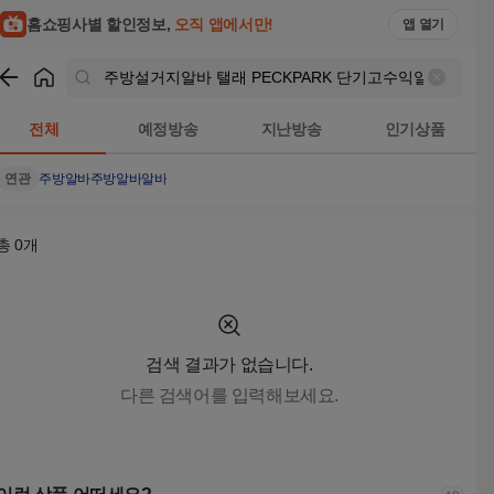
주방설거지알바 탤래 PECKPARK 단기고수익알바 50대남자알
홈쇼핑사별 할인정보,
오직 앱에서만!
앱 열기
쇼핑
주방설거지알바 탤래 PECKPARK 단기고수익알바 50
전체
예정방송
지난방송
인기상품
연관
주방알바
주방알바알바
총
0
개
검색 결과가 없습니다.
다른 검색어를 입력해보세요.