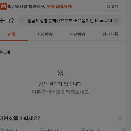
정품여성흥분제아프로드~F유통기한 https://tlrhfdirrnr.top 비
홈쇼핑사별 할인정보,
오직 앱에서만!
앱 열기
쇼핑
정품여성흥분제아프로드~F유통기한 https://tlrhfdirrnr.
전체
예정방송
지난방송
인기상품
총
0
개
검색 결과가 없습니다.
다른 검색어를 입력해보세요.
이런 상품 어떠세요?