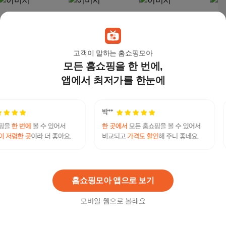
고객이 말하는 홈쇼핑모아
모든 홈쇼핑을 한 번에,
앱에서 최저가를 한눈에
블루밍 안심세척 방수
대림바스 신형 IPX7 방
아메리칸스탠다드 아
쿠쿠
비데, IPX500A PLUS,
수 비데 풀터치 LED조
쿠아 비데 IPX7 완전 방
데 C
고객직접설치
명 올인원 쾌변유도 집
수 필터없는 직수형, 아
방문/
169,000
원
198,000
원
199,000
원
164
중버블세정 마사지 DD
쿠아2(C8336), 고객직
설치,
S-S160A, DDS-S160A,
접설치
고객직접설치
홈쇼핑모아 앱으로 보기
모바일 웹으로 볼래요