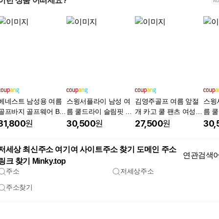
이런 상품 어떠세요?
베네스트 남성용 여름
스윙서플라이 남성 여
김영주골프 여름 앞절
스윙
골프바지 골프웨어 BS
름 쿨드라이 슬림핏 슬
개 카고 쿨 팬츠 여성
름 
01
랙스 스판 골프 바지 깔
와이드 밴딩 바지 KQM
랙스 
31,800
원
30,500
원
27,500
원
30,
끔한 서머룩 W521SL0
LSL66
끔한 
1
1
저세상 최신주소 여기여 사이트주소 찾기 도메인 주소
연관검색
링크 찾기 Minky.top
주소
저세상주소
주소찾기