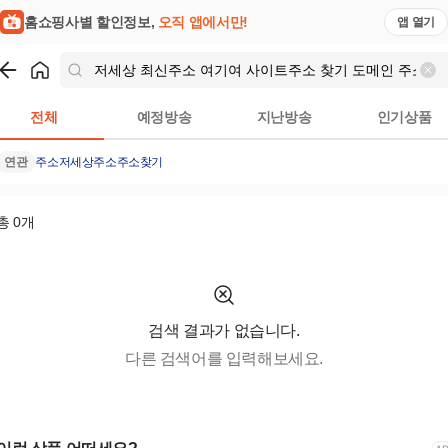
홈쇼핑사별 할인정보,
오직 앱에서만!
앱 열기
쇼핑
저세상 최신주소 여기여 사이트주소 찾기 도메인 주소 링크 찾기 M
전체
예정방송
지난방송
인기상품
연관
주소
저세상주소
주소찾기
총
0
개
검색 결과가 없습니다.
다른 검색어를 입력해보세요.