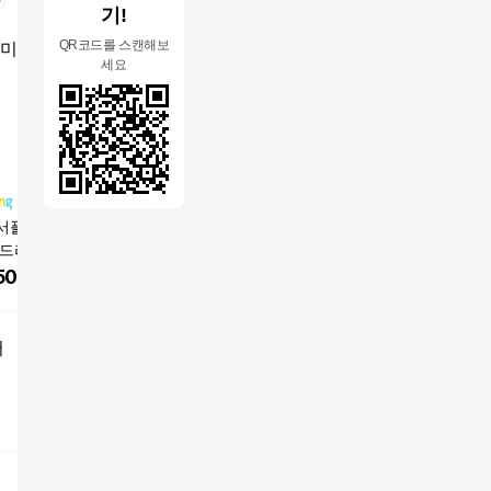
기!
QR코드를 스캔해보
세요
서플라이 남성 여
김영주골프 여름 앞절
그레힙 여성 골프 바지
푸마골프 
쿨드라이 슬림핏 슬
개 카고 쿨 팬츠 여성
밴딩 조거 팬츠 레터링
롱 팬츠
스판 골프 바지 깔
와이드 밴딩 바지 KQM
포인트 빅사이즈 골프
500
원
27,500
원
79,800
원
34,010
서머룩 W521SL0
LSL66
웨어 골프복
어