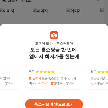
이런 상품 어떠세요?
고객이 말하는 홈쇼핑모아
모든 홈쇼핑을 한 번에,
접이식 쇼파침대 싱글/
미니 1인용 2인용 소파
New World 1인용 소파
FON
듀얼 다기능소파 리클
쇼파 접이식 좌식, 아이
3단 안락 의자 360도
너쇼
앱에서 최저가를 한눈에
라이너, 하얀색
보리
회전 1인용 가죽 리클
의자
181,500
원
92,000
원
180,000
원
84,
라이너 312, 커피색
뜻한 
색
임신초기증상 순위 찾아보기 낙태수술가능한 곳 -
연관검색어
미프진 낙태약 구입 공식홈페이지 Mife123.xyz
미프진
임신중절
임신중절약
임신중절수술
임신중절수술
홈쇼핑모아 앱으로 보기