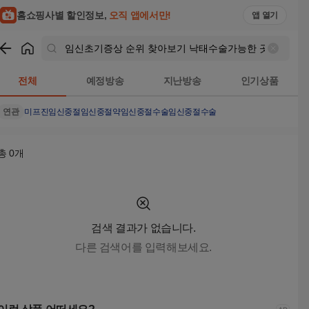
홈쇼핑사별 할인정보,
오직 앱에서만!
앱 열기
쇼핑
임신초기증상 순위 찾아보기 낙태수술가능한 곳 - 미프진 낙태약 
전체
예정방송
지난방송
인기상품
연관
미프진
임신중절
임신중절약
임신중절수술
임신중절수술
총
0
개
검색 결과가 없습니다.
다른 검색어를 입력해보세요.