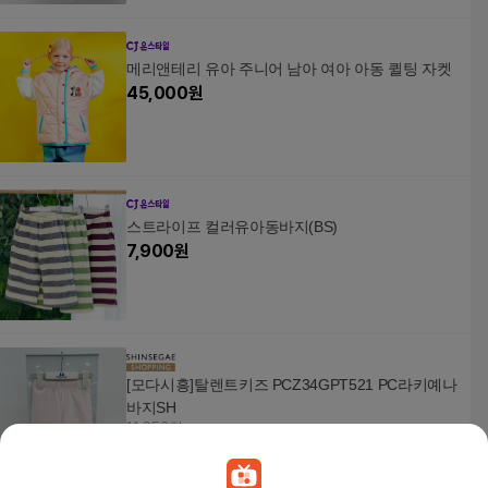
메리앤테리 유아 주니어 남아 여아 아동 퀼팅 자켓
45,000
원
스트라이프 컬러유아동바지(BS)
7,900
원
[모다시흥]탈렌트키즈 PCZ34GPT521 PC라키예나
바지SH
11,650원
5
%
11,070
원