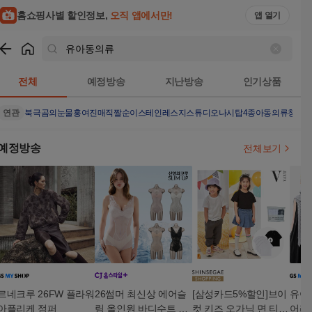
홈쇼핑사별 할인정보,
오직 앱에서만!
앱 열기
쇼핑
유아동의류
검색결과
전체
예정방송
지난방송
인기상품
연관
북극곰의눈물
홍여진매직짤순이스테인레스
지스튜디오나시탑4종
아동의류
청호
예정방송
전체보기
르네크루 26FW 플라워
26썸머 최신상 에어슬
[삼성카드5%할인]브이
유아굿
아플리케 점퍼
림 올인원 바디수트 4
컷 키즈 오가닉 면 티셔
어리 