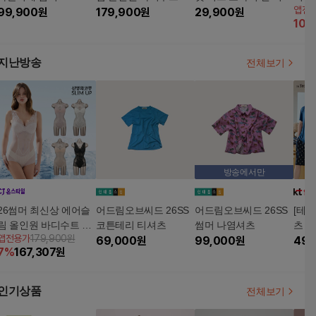
앱전
99,900
원
종
179,900
원
츠 6장
29,900
원
종
10
%
지난방송
전체보기
방송에서만
26썸머 최신상 에어슬
어드림오브씨드 26SS
어드림오브씨드 26SS
[테디
림 올인원 바디수트 4
코튼테리 티셔츠
썸머 나염셔츠
츠 (
앱전용가
179,900원
종
69,000
원
99,000
원
49,
7
%
167,307
원
인기상품
전체보기