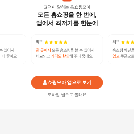
고객이 말하는 홈쇼핑모아
모든 홈쇼핑을 한 번에,
(탈렌트키즈) 모다시흥쁘띠앙팡 PCY34BDP08_1
PC퓨리호니청바지_SH
앱에서 최저가를 한눈에
26,220원
3
%
25,440
원
(탈렌트키즈) (모다시흥)쁘띠앙팡 PCX11GCT14_
1 PC헤이블룸코트_SH
36,710원
3
%
35,610
원
홈쇼핑모아 앱으로 보기
모바일 웹으로 볼래요
[모다시흥]탈렌트키즈 PCZ34GPT522 PC라키예나
바지SH
11,650원
5
%
11,070
원