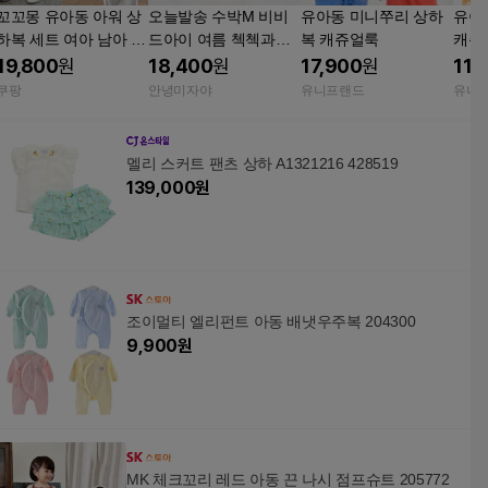
꼬꼬몽 유아동 아워 상
오늘발송 수박M 비비
유아동 미니쭈리 상하
유아
하복 세트 여아 남아 츄
드아이 여름 첵첵과일
복 캐쥬얼룩
캐쥬
리닝 트레이닝복 100
상하 데일리 유아동 등
19,800
원
18,400
원
17,900
원
11,
아이보리
원복 상하세트 안녕미
쿠팡
안녕미자야
유니프랜드
유니
자야
멜리 스커트 팬츠 상하 A1321216 428519
139,000
원
조이멀티 엘리펀트 아동 배냇우주복 204300
9,900
원
MK 체크꼬리 레드 아동 끈 나시 점프슈트 205772