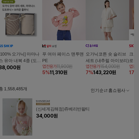
[100% 오가닉] 마마나
푸 여아 페이스 맨투맨
오가닉코튼 숏 슬리브
크로
스 유아 내복 4종 (도트,
PE
세트 (내추럴 아이보리)
로커
앱전용가
11,900원
앱전용가
154,000원
앱전
브라운)
38,000
원
트(총
5
%
11,310
원
7
%
143,220
원
17
%
총
1,558,485
개
인기순
홈쇼핑사
(신세계김해점)쥬베리반팔티
34,000
원