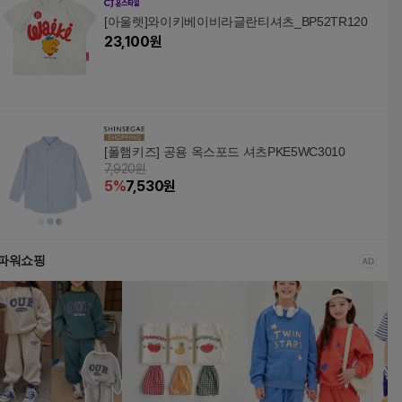
[아울렛]와이키베이비라글란티셔츠_BP52TR120
23,100
원
[폴햄키즈] 공용 옥스포드 셔츠PKE5WC3010
7,920원
5
%
7,530
원
파워쇼핑