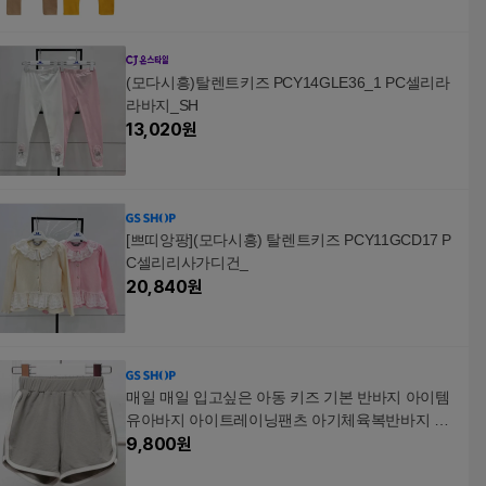
(모다시흥)탈렌트키즈 PCY14GLE36_1 PC셀리라
라바지_SH
13,020
원
[쁘띠앙팡](모다시흥) 탈렌트키즈 PCY11GCD17 P
C셀리리사가디건_
20,840
원
매일 매일 입고싶은 아동 키즈 기본 반바지 아이템
유아바지 아이트레이닝팬츠 아기체육복반바지 조
카생일선물 어린이데일리바지 키즈썸머패션
9,800
원