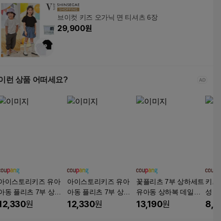
브이컷 키즈 오가닉 면 티셔츠 6장
29,900
원
이런 상품 어떠세요?
아이스토리키즈 유아
아이스토리키즈 유아
꽃플리츠 7부 상하세트
키즈
아동 플리츠 7부 상하
아동 플리츠 7부 상하
유아동 상하복 데일리
성 
세트 여름 실내복 등원
세트 여름 실내복 등원
키즈
세트
12,330
원
12,330
원
13,190
원
8,7
룩 남아 여아 상하복
룩 남아 여아 상하복