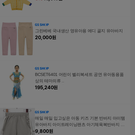
그린베베 국내생산 영유아용 에디 골지 유아바지
20,000
원
BCSET6401 어린이 벨리복세트 공연 유아동용품
상의 테마의류 ..
195,240
원
매일 매일 입고싶은 아동 키즈 기본 반바지 아이템
유아바지 아이트레이닝팬츠 아기체육복반바지 조
카생일선물 어린이데일리바지 키즈썸머패션
9,800
원