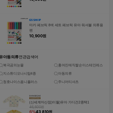
마카 페브릭 8색 세트 패브릭 유아 워셔블 의류용
펜
10,900
원
유아동의류
연관검색어
북극곰의눈물
홍여진매직짤순이스테인레스
지스튜디오나시탑4종
아동의류
청호나이스옴니플러스
주니어티셔츠
(신세계마산점)이월)유아 가디건2종택1
46,600원
6
%
43,810
원