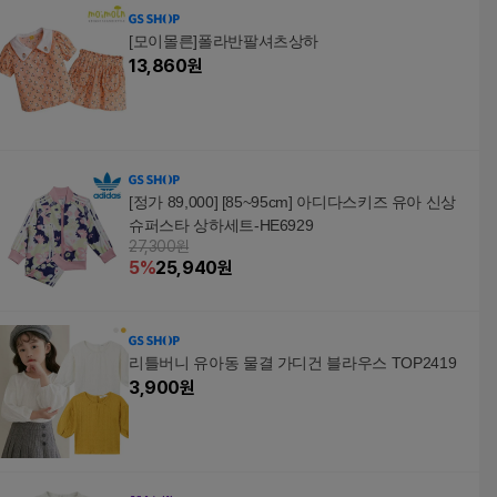
[모이몰른]폴라반팔셔츠상하
13,860
원
[정가 89,000] [85~95cm] 아디다스키즈 유아 신상
슈퍼스타 상하세트-HE6929
27,300원
5
%
25,940
원
리틀버니 유아동 물결 가디건 블라우스 TOP2419
3,900
원