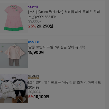
[본사] [Online Exclusive] 컬러팝 피케 플리츠 원피
스_QAOP18631PK
39,000원
25
%
29,250
원
달퐁 로맨틱 프릴 7부 싱글 상하 유아복
15,900
원
[조이멀티] 엘리펀트독 아동 긴팔 조거 상하복세트
205499
20,100원
5
%
19,100
원