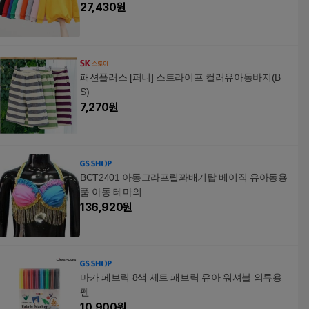
27,430
원
패션플러스 [퍼니] 스트라이프 컬러유아동바지(B
S)
7,270
원
BCT2401 아동그라프릴꽈배기탑 베이직 유아동용
품 아동 테마의..
136,920
원
마카 페브릭 8색 세트 패브릭 유아 워셔블 의류용
펜
10,900
원