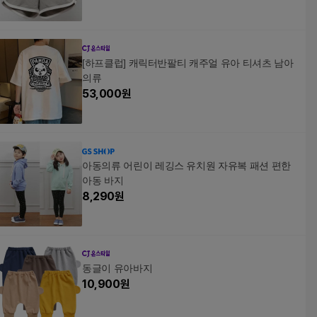
[하프클럽] 캐릭터반팔티 캐주얼 유아 티셔츠 남아
의류
53,000
원
아동의류 어린이 레깅스 유치원 자유복 패션 편한
아동 바지
8,290
원
동글이 유아바지
10,900
원