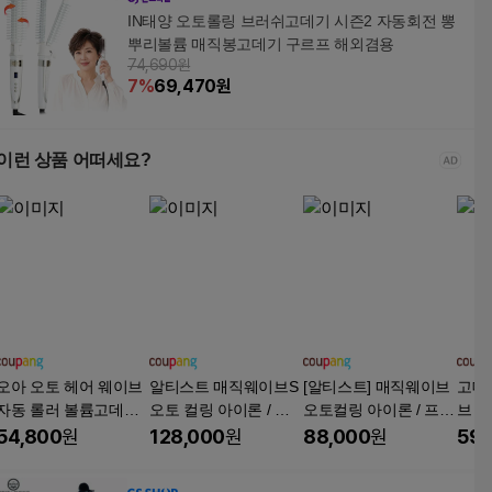
IN태양 오토롤링 브러쉬고데기 시즌2 자동회전 뽕
뿌리볼륨 매직봉고데기 구르프 해외겸용
74,690원
7
%
69,470
원
이런 상품 어떠세요?
오아 오토 헤어 웨이브
알티스트 매직웨이브S
[알티스트] 매직웨이브
고데
자동 롤러 볼륨고데기
오토 컬링 아이론 / 자
오토컬링 아이론 / 프리
브 
40mm
동회전 봉고데기 AB-A
볼트 자동회전 봉고데
기, 
54,800
원
128,000
원
88,000
원
59,
CH32HBC, 단일색상,
기, 화이트, AB-ACO32
리
단일상품
HBC