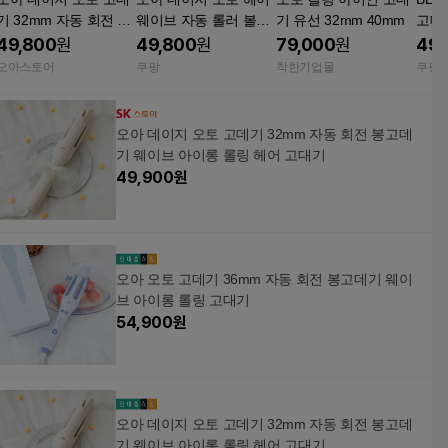
기 32mm 자동 회전 봉
웨이브 자동 롤러 볼륨
기 유선 32mm 40mm
고데기
고데기 웨이브 아이롱
고데기 32mm OSTR-0
도조
49,800
원
49,800
원
79,000
원
49,
롤링 헤어 고대기
07IV 아이보리 셀프 스
브 롤
오아스토어
쿠팡
착한기업몰
쿠팡
타일링 360도 회전
오아 데이지 오토 고데기 32mm 자동 회전 봉고데
기 웨이브 아이롱 롤링 헤어 고대기
49,900
원
오아 오토 고데기 36mm 자동 회전 봉고데기 웨이
브 아이롱 롤링 고대기
54,900
원
오아 데이지 오토 고데기 32mm 자동 회전 봉고데
기 웨이브 아이롱 롤링 헤어 고대기