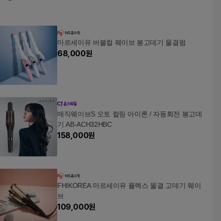
마르세이유 버블컬 웨이브 봉고데기 물결펌
68,000
원
매직웨이브S 오토 컬링 아이론 / 자동회전 봉고데
기 AB-ACH32HBC
158,000
원
FHIKOREA 마르세이유 플렉스 물결 고데기 웨이
브
109,000
원