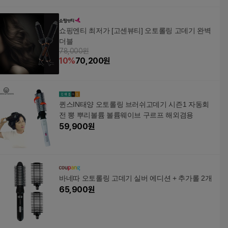
쇼핑엔티 최저가 [고센뷰티] 오토롤링 고데기 완벽
더블
78,000원
10
%
70,200
원
퀸스IN태양 오토롤링 브러쉬고데기 시즌1 자동회
전 뽕 뿌리볼륨 볼륨웨이브 구르프 해외겸용
59,900
원
바네따 오토롤링 고데기 실버 에디션 + 추가롤 2개
65,900
원