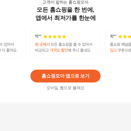
고객이 말하는 홈쇼핑모아
모든 홈쇼핑을 한 번에,
[예스뷰티] 전문가용 헤어스타일링기 YB-2700 Dire
ct (나이아가라)
앱에서 최저가를 한눈에
66,000원
7
%
61,380
원
IN태양 오토롤링 브러쉬고데기 시즌2+헤어롤3개
자동회전 뽕뿌리볼륨매직 구르프 해외겸용
81,290원
7
%
75,600
원
홈쇼핑모아 앱으로 보기
모바일 웹으로 볼래요
IN태양 오토롤링 브러쉬고데기 시즌1+헤어롤3개
자동회전 뽕뿌리볼륨 볼륨구르프 해외겸용
75,800원
7
%
70,500
원