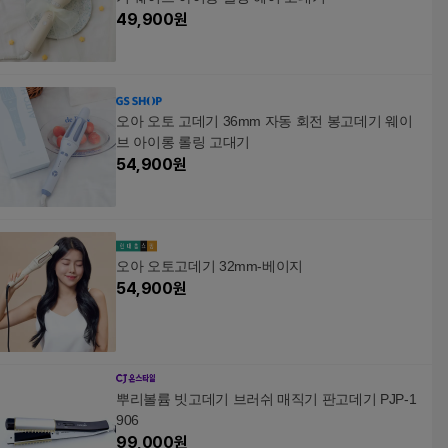
49,900
원
오아 오토 고데기 36mm 자동 회전 봉고데기 웨이
브 아이롱 롤링 고대기
54,900
원
오아 오토고데기 32mm-베이지
54,900
원
뿌리볼륨 빗고데기 브러쉬 매직기 판고데기 PJP-1
906
99,000
원