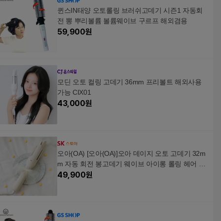
퀸스IN태양 오토롤링 브러쉬고데기 시즌1 자동회
전 뽕 뿌리볼륨 볼륨웨이브 구르프 해외겸용
59,900
원
모딘 오토 컬링 고데기 36mm 프리볼트 해외사용
가능 CIX01
43,000
원
오아(OA) [오아(OA)]오아 데이지 오토 고데기 32m
m 자동 회전 봉고데기 웨이브 아이롱 롤링 헤어 고
대기
49,900
원