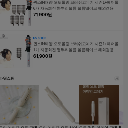
퀸스IN태양 오토롤링 브러쉬고데기 시즌1+헤어롤
6개 자동회전 뽕뿌리볼륨 볼륨웨이브 해외겸용
71,900
원
퀸스IN태양 오토롤링 브러쉬고데기 시즌1+헤어롤
1개 자동회전 뽕뿌리볼륨 볼륨웨이브 해외겸용
61,900
원
파워쇼핑
오아 데이지 오토 고데
오아 데이지 오토 헤어
오토 컬링 아이언 고데
BLA