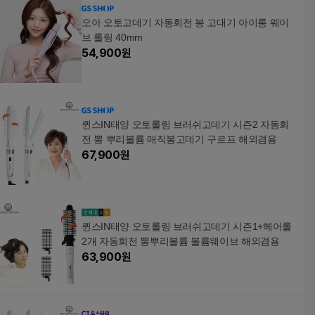
오아 오토고데기 자동회전 봉 고대기 아이롱 웨이
브 롤링 40mm
54,900
원
퀸스IN태양 오토롤링 브러쉬고데기 시즌2 자동회
전 뽕 뿌리볼륨 매직봉고데기 구르프 해외겸용
67,900
원
퀸스IN태양 오토롤링 브러쉬고데기 시즌1+헤어롤
2개 자동회전 뽕뿌리볼륨 볼륨웨이브 해외겸용
63,900
원