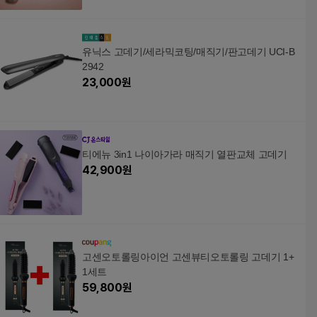
유닉스 고데기/세라믹코팅/매직기/판고데기 UCI-B
2942
23,000
원
티에뉴 3in1 나이아가라 매직기 열판교체 고데기
42,900
원
고센오토롤링아이언 고센뷰티오토롤링 고데기 1+
1세트
59,800
원