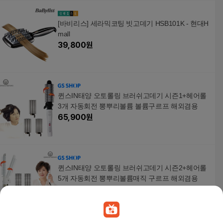
[바비리스] 세라믹코팅 빗고데기 HSB101K - 현대H
mall
39,800
원
퀸스IN태양 오토롤링 브러쉬고데기 시즌1+헤어롤
3개 자동회전 뽕뿌리볼륨 볼륨구르프 해외겸용
65,900
원
퀸스IN태양 오토롤링 브러쉬고데기 시즌2+헤어롤
5개 자동회전 뽕뿌리볼륨매직 구르프 해외겸용
77,900
원