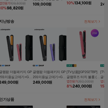
10
%
134,100
원
앱전용가
109,800원
체인지 염색샴푸 시그
샴푸 300ml
109,000
원
03
249
10
%
98,820
원
니처 더블 구성(6통+고
+블
데기)
파격
지난방송
전체보기
글램팜 더컬패키지 GP
글램팜 더컬패키지 GP
[TV상품][GP202TBP]
[TV
201미용실고데기+GP1
201미용실고데기+GP1
글램뮤즈 터치 볼륨 (글
글램시
앱전용가
260,000원
앱전
03CV핑크미니고데기
249,000
원
03CV퍼플미니고데기
249,000
원
램핑크) 볼륨고데기
램핑
8
%
240,000
원
15
%
+블랙파우치 3종모두
+블랙파우치 3종모두
데기
파격가
파격가
인기상품
전체보기