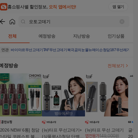
홈쇼핑사별 할인정보,
오직 앱에서만!
앱 열기
쇼핑
오토고데기
검색결과
전체
예정방송
지난방송
인기상품
연관
바이마르무선고데기
TAF무선고데기
북극곰의눈물
뉴메이슨청담187무선
레가토고
예정방송
전체보기
방송에서만
[2026 NEW/ 6통] 청담
(뉴)타프 무선고데기+
(뉴)타프 무선 고데기
글램
앱전용가
149,000원
스타일 포레스트 블랙
(상품평시)청담 단백질
20