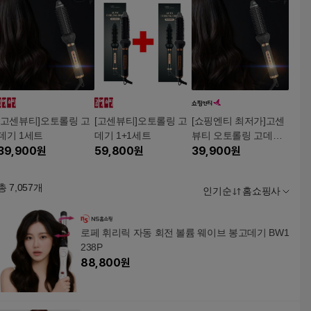
[고센뷰티]오토롤링 고
[고센뷰티]오토롤링 고
[쇼핑엔티 최저가]고센
데기 1세트
데기 1+1세트
뷰티 오토롤링 고데기
39,900
원
59,800
원
39,900원
39,900
원
총
7,057
개
인기순
홈쇼핑사
로페 휘리릭 자동 회전 볼륨 웨이브 봉고데기 BW1
238P
88,800
원