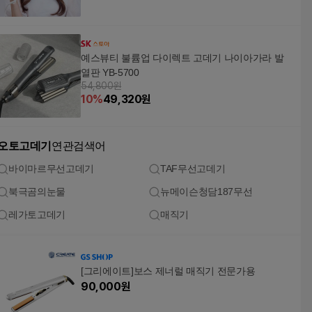
예스뷰티 불륨업 다이렉트 고데기 나이아가라 발
열판 YB-5700
54,800원
10
%
49,320
원
오토고데기
연관검색어
바이마르무선고데기
TAF무선고데기
북극곰의눈물
뉴메이슨청담187무선
레가토고데기
매직기
[그리에이트]보스 제너럴 매직기 전문가용
90,000
원