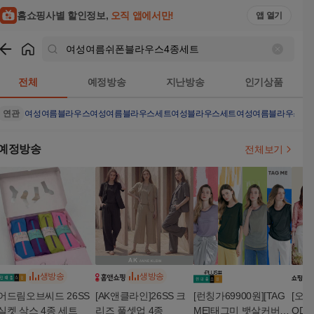
홈쇼핑사별 할인정보,
오직 앱에서만!
앱 열기
쇼핑
여성여름쉬폰블라우스4종세트
검색결과
전체
예정방송
지난방송
인기상품
연관
여성여름블라우스
여성여름블라우스세트
여성블라우스세트
여성여름블라우스4
예정방송
전체보기
생방송
생방송
어드림오브씨드 26SS
[AK앤클라인]26SS 크
[런칭가69900원][TAG
[오디
실켓 삭스 4종 세트
리즈 풀셋업 4종
ME]태그미 뱃살커버
OD