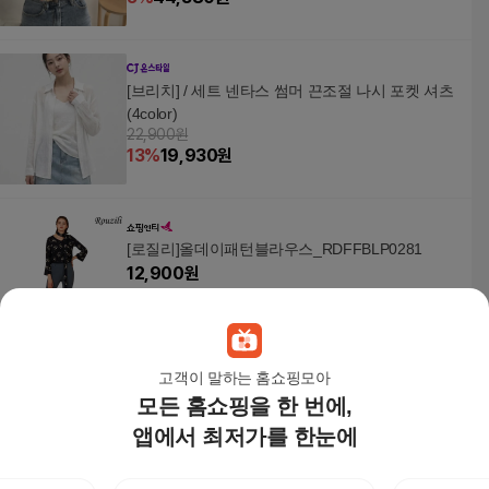
[브리치] / 세트 넨타스 썸머 끈조절 나시 포켓 셔츠
(4color)
22,900원
13
%
19,930
원
[로질리]올데이패턴블라우스_RDFFBLP0281
12,900
원
고객이 말하는 홈쇼핑모아
모든 홈쇼핑을 한 번에,
모노무드 EDT 패션 여성 여름 시스루 블라우스 쉬
폰 블라우스
앱에서 최저가를 한눈에
44,780원
5
%
42,550
원