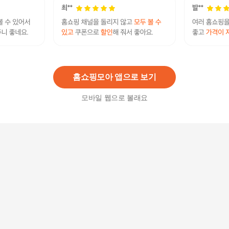
모노무드 여성 프릴 블라우스 쉬폰 여름 셔츠 의류
231,450원
5
%
219,880
원
홈쇼핑모아 앱으로 보기
모바일 웹으로 볼래요
C657소매자수 언발 롱 블라우스_P049410298
24,210
원
[하프클럽] 여성 시스루 썸머 세트 반바지 나시와
박시 셔츠 3종
53,700
원