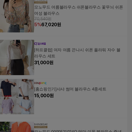
모노무드 여름블라우스 쉬폰블라우스 꽃무늬 쉬폰
여성 블라우스
70,540원
5
%
67,020
원
[하프클럽] 여자 여름 끈나시 쉬폰 플라워 자수 블
라우스 세트
31,000
원
[홈쇼핑인기]샤샤 썸머 블라우스 4종세트
15,000
원
모노무드 0000521024Q 엄마 쉬폰 블라우스 중년