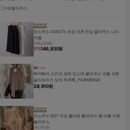
여성블라우스
모노무드 4324171 여성 쉬폰 민상 블라우스 나시
여름
154,550원
5
%
146,830
원
삐까삐까 스카프 세트 민소매 블라우스 여름 쉬폰
슬리브리스 상의 하객룩_P428580924
28,910
원
모노무드 EDT 여성 플라워 블라우스 봄 여름 쉬폰
블라우스
46,710원