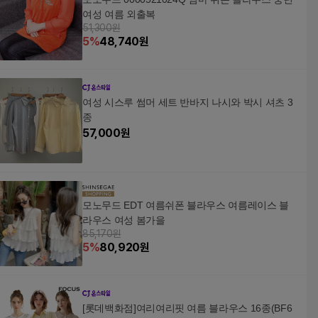
여성 여름 외출복
51,300원
5
%
48,740
원
여성 시스루 썸머 세트 반바지 나시와 박시 셔츠 3
종
57,000
원
모노무드 EDT 여름쉬폰 블라우스 여름레이스 블
라우스 여성 봄가을
85,170원
5
%
80,920
원
[롯데백화점]여리여리핏 여름 블라우스 16종(BF6