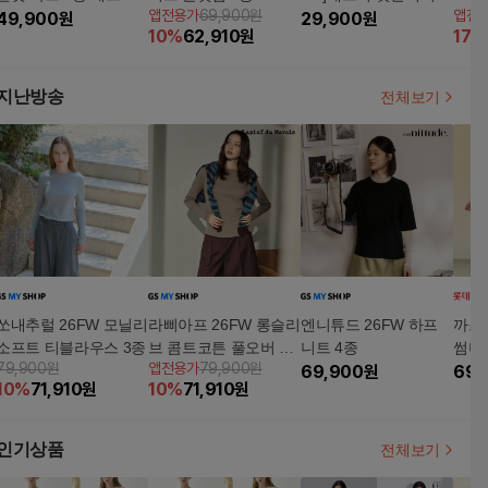
앱전용가
69,900원
앱전
49,900
원
메쉬 티셔츠 4종
29,900
원
4종
10
%
62,910
원
17
%
지난방송
전체보기
쏘내추럴 26FW 모닐리
라삐아프 26FW 롱슬리
엔니튜드 26FW 하프
까스텔
소프트 티블라우스 3종
브 콤트코튼 풀오버 4
니트 4종
썸머
79,900원
앱전용가
79,900원
종
69,900
원
2종
69,
10
%
71,910
원
10
%
71,910
원
인기상품
전체보기