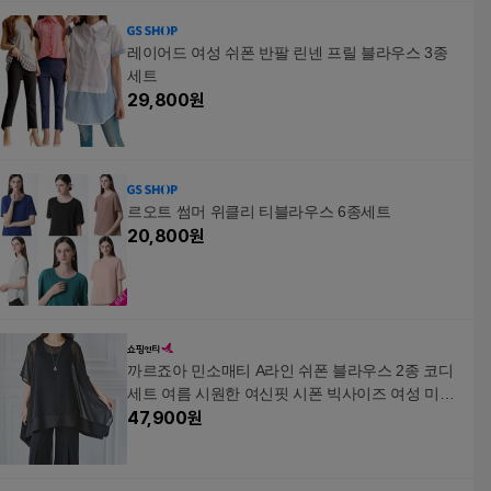
레이어드 여성 쉬폰 반팔 린넨 프릴 블라우스 3종
세트
29,800
원
르오트 썸머 위클리 티블라우스 6종세트
20,800
원
까르죠아 민소매티 A라인 쉬폰 블라우스 2종 코디
세트 여름 시원한 여신핏 시폰 빅사이즈 여성 미시
의류
47,900
원