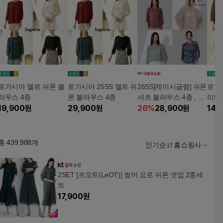
로가시아 엘르 쉬폰 블
로가시아 25SS 엘르 쉬
26SS[제이시글램] 쉬폰
로가시
라우스 4종
폰 블라우스 4종
셔츠 블랴우스 4종 , 여
리터
19,900
원
29,900
원
성
26
%
28,900
원
스 4
14,
총
439,988
개
인기순
홈쇼핑사
2SET [르오트(LeOT)] 썸머 요로 쉬폰 셋업 2종세
트
17,900
원