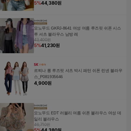
5
%
44,380
원
모노무드 GKRJ-8641 여성 여름 루즈핏 쉬폰 시스
루 셔츠 블라우스 남방 레
43,400원
5
%
41,230
원
르찌나 롱 루즈핏 셔츠 박시 패턴 쉬폰 린넨 블라우
스_P081935646
4,900
원
모노무드 EDT 러블리 여름 쉬폰 블라우스 여성 데
일리 블라우스
46,710원
5
%
44,380
원