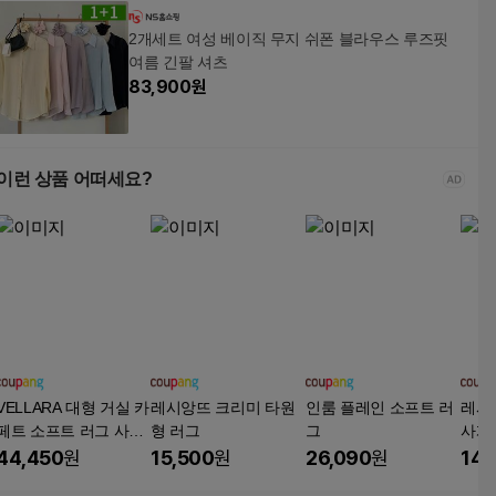
2개세트 여성 베이직 무지 쉬폰 블라우스 루즈핏
여름 긴팔 셔츠
83,900
원
이런 상품 어떠세요?
VELLARA 대형 거실 카
레시앙뜨 크리미 타원
인룸 플레인 소프트 러
레시
페트 소프트 러그 사계
형 러그
그
사계
절 러그 카페트
44,450
원
15,500
원
26,090
원
14,