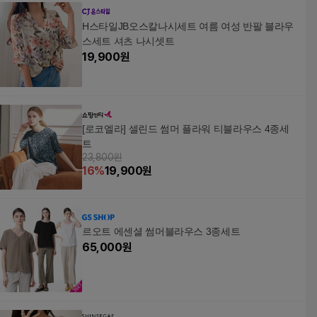
H스타일JB오스칼나시세트 여름 여성 반팔 블라우
스세트 셔츠 나시셋트
19,900
원
[로코엘라] 셀린드 썸머 플라워 티블라우스 4종세
트
23,800원
16
%
19,900
원
르오트 에센셜 썸머블라우스 3종세트
65,000
원