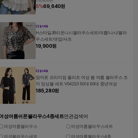
73,300원
5
%
69,640
원
H스타일JB리온나시블라우스세트/여름/나시/블라
우스세트/셋업/셔츠
19,900
원
엄마옷 프리미엄 플리츠 여성 봄 여름 블라우스 조
끼 앙상블 세트 V04210 50대 60대 중년여성
185,280
원
여성여름쉬폰블라우스4종세트
연관검색어
여성여름블라우스
여성여름블라우스세트
여성블라우스세트
여성여름블라우스4종