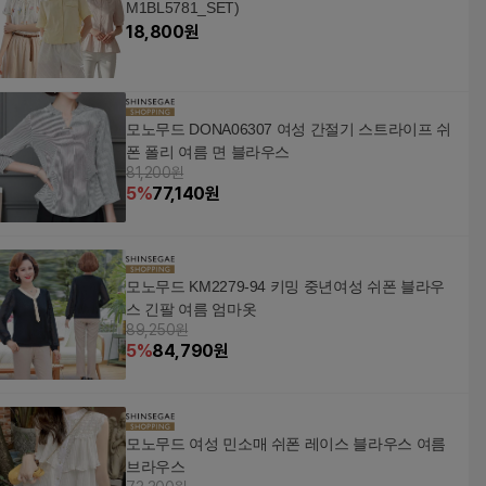
M1BL5781_SET)
18,800
원
모노무드 DONA06307 여성 간절기 스트라이프 쉬
폰 폴리 여름 면 블라우스
81,200원
5
%
77,140
원
모노무드 KM2279-94 키밍 중년여성 쉬폰 블라우
스 긴팔 여름 엄마옷
89,250원
5
%
84,790
원
모노무드 여성 민소매 쉬폰 레이스 블라우스 여름
브라우스