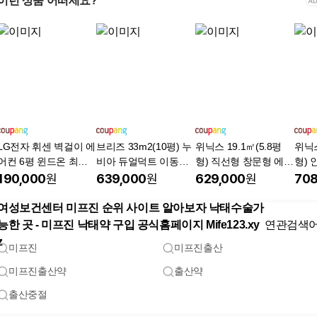
이런 상품 어떠세요?
LG전자 휘센 벽걸이 에
브리즈 33m2(10평) 누
위닉스 19.1㎡(5.8평
위닉스
어컨 6평 윈드온 최신
비아 듀얼덕트 이동식
형) 직선형 창문형 에어
형) 
형 인버터 AI건조 빠른
에어컨 실외기 없는 창
컨 2세대 바닐라화이트
컨 2
190,000
원
639,000
원
629,000
원
708
설치 수도권 당일설치
문형 듀얼호스 에어컨
방문설치, EWIE067-P
라화
(최대 235cm 창문커버
WK, 기본키트
세트 
여성보건센터 미프진 순위 사이트 알아보자 낙태수술가
가능), 듀얼덕트 이동식
067
능한 곳 - 미프진 낙태약 구입 공식홈페이지 Mife123.xy
연관검색
에어컨 NPA-DD12TJ
연장키
z
미프진
미프진출산
미프진출산약
출산약
출산중절