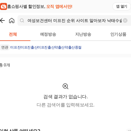
홈쇼핑사별 할인정보,
오직 앱에서만!
앱 열기
쇼핑
여성보건센터 미프진 순위 사이트 알아보자 낙태수술가능한 곳 - 
전체
예정방송
지난방송
인기상품
연관
미프진
미프진출산
미프진출산약
출산약
출산중절
총
0
개
검색 결과가 없습니다.
다른 검색어를 입력해보세요.