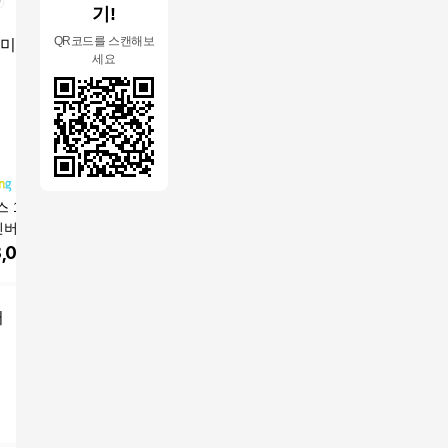
기!
QR코드를 스캔해보
세요
 19.1㎡(5.8평
TCL 인버터 52.8㎡(16
브리즈 33m2(10평) 누
LG전자 인
인버터 창문형 에어
평) + 18.7㎡(5.7평) 2 i
비아 듀얼덕트 이동식
(5.7평형
세대 사선형 바닐
n 1 에어컨 스탠딩 방문
에어컨 실외기 없는 창
에어컨 
,000
원
1,499,000
원
633,830
원
539,00
이트 + 설치키트
설치, FMA-24CFV/V7-I
문형 듀얼호스 에어컨
방문설치, EWNE
D(스탠드), FMA-08CS
(최대 235cm 창문커버
-PWK, 기본키트 +
VVA-ID(벽걸이), 일반
가능), 듀얼덕트 이동식
어
트 46cm
배관형
에어컨 NPAD12KC