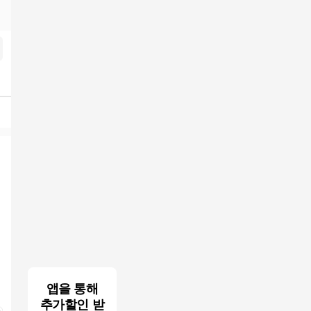
미프진 낙태약 구입 공식홈페이지 Mife123.xyz
검색결과
앱을 통해
추가할인 받