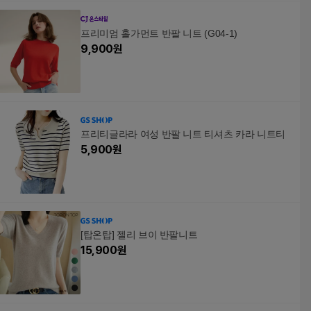
프리미엄 홀가먼트 반팔 니트 (G04-1)
9,900
원
프리티글라라 여성 반팔 니트 티셔츠 카라 니트티
5,900
원
[탑온탑] 젤리 브이 반팔니트
15,900
원