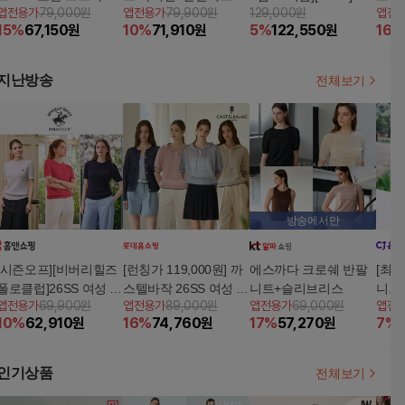
앱전용가
79,000원
앱전용가
79,900원
129,000원
앱전
프 반팔 니트
트
SS 여성 코튼 반팔 니
로쉐 
15
%
67,150
원
10
%
71,910
원
5
%
122,550
원
16
%
트 3종
가디건
니트 
지난방송
전체보기
방송에서만
[시즌오프][비버리힐즈
[런칭가 119,000원] 까
에스까다 크로쉐 반팔
[최초
폴로클럽]26SS 여성 코
스텔바작 26SS 여성 크
니트+슬리브리스
니트 
앱전용가
69,900원
앱전용가
89,000원
앱전용가
69,000원
앱전
튼 케이블 반팔니트 3
로쉐 앙상블 2종 (메탈
10
%
62,910
원
16
%
74,760
원
17
%
57,270
원
7
%
종
가디건 1종 + 반팔 후드
니트 1종)
인기상품
전체보기