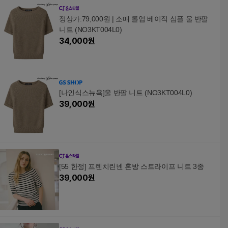
정상가:79,000원 | 소매 롤업 베이직 심플 울 반팔
니트 (NO3KT004L0)
34,000
원
[나인식스뉴욕]울 반팔 니트 (NO3KT004L0)
39,000
원
[55 한정] 프렌치린넨 혼방 스트라이프 니트 3종
39,000
원