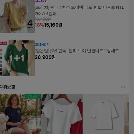
[브리치] 웬디 / 여성 브이넥 니트 반팔 티셔츠 NT1
2637/ 4컬러
18,480원
18
%
15,160
원
[탑온탑] [GS 단독] 젤리 브이 반팔니트 2종세트
28,900
원
파워쇼핑