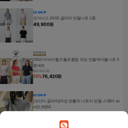
조이너스 26SS 글리터 반팔니트 2종
49,900
원
26SS 비버리힐즈폴로클럽 여성 반팔케이블니트 3
종세트
89,900원
15
%
76,420
원
[프리티 글라라]여성 반폴라 니트티 반팔 스웨터 sn
t-02 (9255
8,320
원