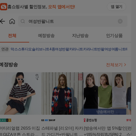
홈쇼핑사별 할인정보,
오직 앱에서만!
앱 열기
쇼핑
여성반팔니트
검색결과
전체
예정방송
지난방송
인기상품
연관
막스스튜디오슬리브니트4종
여성반팔카라니트
카라니트반팔
여성여름니트티셔
예정방송
전체보기
방송에서만
머티리얼랩 26SS 이집
스테파넬 [리오더] 자카
[방송에서만 앱 5%할인
[런칭
트GIZA코튼 스트라이
드 가디건+반팔니트 세
+앱5%적립][USPA] 26
스텔바