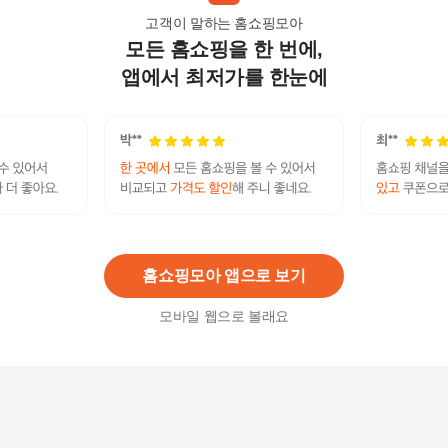
고객이 말하는 홈쇼핑모아
모든 홈쇼핑을 한 번에,
[U.S. POLO ASSN.] USPA 26SS 여성 코튼 반팔니
트 3종 (HUPS269207) - 현대Hmall
앱에서 최저가를 한눈에
129,000
원
여자 반팔 니트 4종 18030020 Y000T
436,000
원
홈쇼핑모아 앱으로 보기
모바일 웹으로 볼래요
지베르니 프리미엄 홀가먼트 반팔 니트 (G04-1) -
현대Hmall
16,900원
5
%
16,060
원