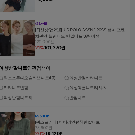
[최신상/앱2만][U.S POLO ASSN.] 26SS 썸머 프렌
치린넨 블렌디드 반팔니트 3종 여성
129,000원
21
%
101,370
원
여성반팔니트
연관검색어
막스스튜디오슬리브니트4종
여성반팔카라니트
카라니트반팔
여성여름니트티셔츠
여성반팔니트티
반팔니트
[쉬즈프리티] 버비라인펀칭반팔니트
23,900원
20
%
19,120
원