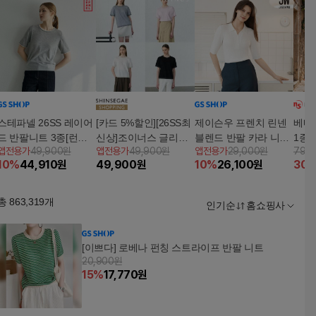
스테파넬 26SS 레이어
[카드 5%할인][26SS최
제이슨우 프렌치 린넨
베네
드 반팔니트 3종[런칭
신상]조이너스 글리터
블렌드 반팔 카라 니트
1종구
앱전용가
49,900원
앱전용가
49,900원
앱전용가
29,000원
79,
가격89,900원]
반팔니트 2종
3종 [런칭 가격 79,900
10
%
44,910
원
49,900
원
10
%
26,100
원
30
원]
총
863,319
개
인기순
홈쇼핑사
[이쁘다] 로베나 펀칭 스트라이프 반팔 니트
20,900원
15
%
17,770
원