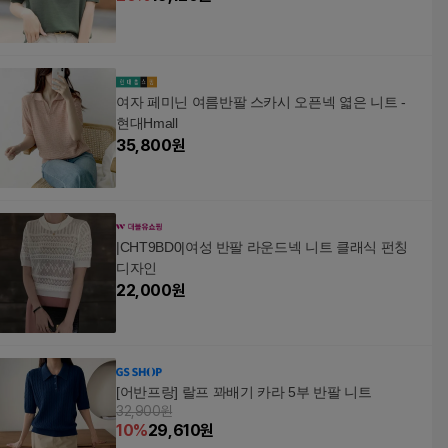
여자 페미닌 여름반팔 스카시 오픈넥 엷은 니트 -
현대Hmall
35,800
원
|CHT9BD0|여성 반팔 라운드넥 니트 클래식 펀칭
디자인
22,000
원
[어반프랑] 랄프 꽈배기 카라 5부 반팔 니트
32,900원
10
%
29,610
원