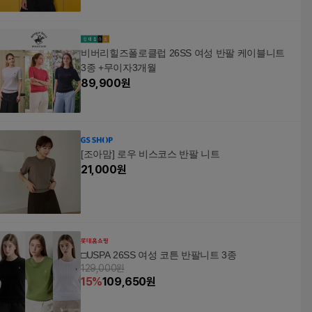
비버리힐즈폴로클럽 26SS 여성 반팔 케이블니트
3종 +무이자3개월
89,900
원
[조아맘] 로우 비스코스 반팔 니트
21,000
원
□USPA 26SS 여성 코튼 반팔니트 3종
129,000원
15
%
109,650
원