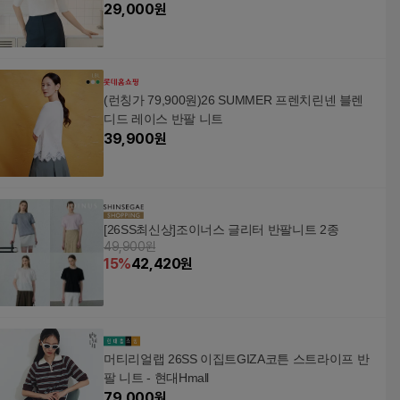
29,000
원
(런칭가 79,900원)26 SUMMER 프렌치린넨 블렌
디드 레이스 반팔 니트
39,900
원
[26SS최신상]조이너스 글리터 반팔니트 2종
49,900원
15
%
42,420
원
머티리얼랩 26SS 이집트GIZA코튼 스트라이프 반
팔 니트 - 현대Hmall
79,000
원