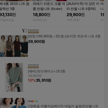
베네통 26SS 니트 팝
꽈배기 라운드 크롭 여
[JAJU/자주] 여 강연 카
여성
컬렉션 3종
름 반팔니트 (6color)
라 반팔 니트 4종택1
니트
93,130
원
18,800
원
29,900
원
19,
KT알파쇼핑
아이미마인
자주 JAJU
수엠
[런칭가69,900원→3만원↓]브이컷 하프넥 니트 4종
39,900
원
[쉐바] 린드레이스니트2종
39,900원
10
%
35,910
원
2장묶음 여름여성베이직 데일리 슬림핏반팔니트