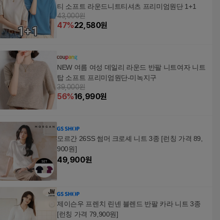
티 소프트 라운드니트티셔츠 프리미엄원단 1+1
43,000원
47
%
22,580
원
NEW 여름 여성 데일리 라운드 반팔 니트여자 니트
탑 소프트 프리미엄원단-미녹지구
39,000원
56
%
16,990
원
모르간 26SS 썸머 크로셰 니트 3종 [런칭 가격 89,
900원]
49,900
원
제이슨우 프렌치 린넨 블렌드 반팔 카라 니트 3종
[런칭 가격 79,900원]