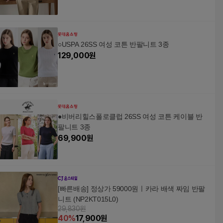
○USPA 26SS 여성 코튼 반팔니트 3종
129,000
원
●비버리힐스폴로클럽 26SS 여성 코튼 케이블 반
팔니트 3종
69,900
원
[빠른배송] 정상가 59000원ㅣ카라 배색 짜임 반팔
니트 (NP2KT015L0)
29,830원
40
%
17,900
원