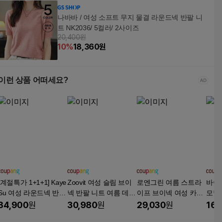
나바바 / 여성 소프트 무지 물결 라운드넥 반팔 니
트 NK2036/ 5컬러/ 2사이즈
20,400원
10
%
18,360
원
이런 상품 어떠세요?
[계절특가 1+1+1] Kaye
Zoovit 여성 슬림 브이
로엔그린 여름 스트라
바이
Su 여성 라운드넥 반팔
넥 반팔 니트 여름 데일
이프 브이넥 여성 카라
모달
니트 가디건 케쥬얼 오
리 니트 반팔티
반팔 니트티 1+1 FF00
니트
34,900
원
30,980
원
29,030
원
16,
피스룩 버튼 가디건
4