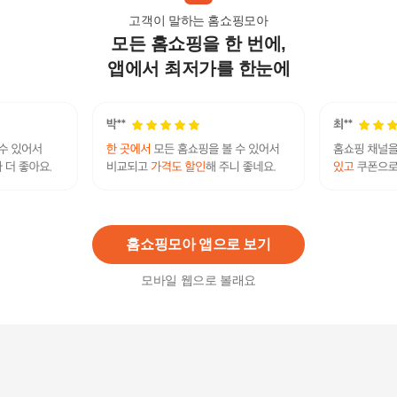
고객이 말하는 홈쇼핑모아
모든 홈쇼핑을 한 번에,
SET 여성 에바 가을봄 더블정장자켓+와이드 팬츠
세트
앱에서 최저가를 한눈에
161,400
원
VIVID SET 여성 에브리 봄가을 정장자켓+팬츠 세
트
159,900
원
홈쇼핑모아 앱으로 보기
모바일 웹으로 볼래요
보니제이 / 정장 SET 로브 랩 스타일 정장 투피스
팬츠 수트 셋업/ 4컬러/ 4사이즈
45,230
원