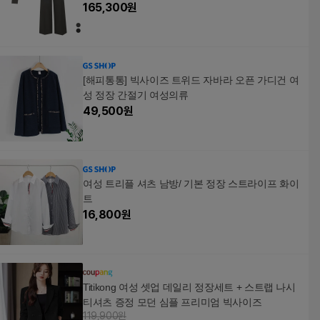
165,300
원
[해피통통] 빅사이즈 트위드 자바라 오픈 가디건 여
성 정장 간절기 여성의류
49,500
원
여성 트리플 셔츠 남방/ 기본 정장 스트라이프 화이
트
16,800
원
Titikong 여성 셋업 데일리 정장세트 + 스트랩 나시
티셔츠 증정 모던 심플 프리미엄 빅사이즈
119,900원