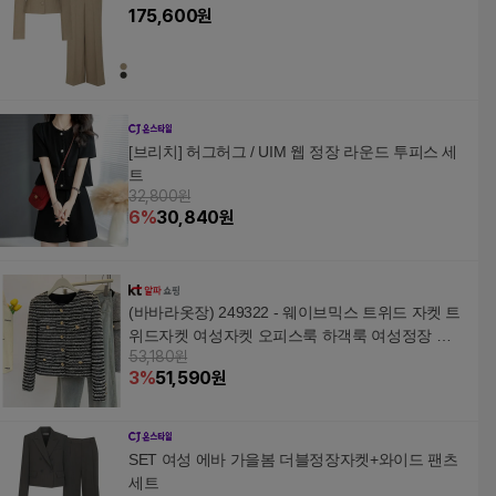
175,600
원
[브리치] 허그허그 / UIM 웹 정장 라운드 투피스 세
트
32,800원
6
%
30,840
원
(바바라옷장) 249322 - 웨이브믹스 트위드 자켓 트
위드자켓 여성자켓 오피스룩 하객룩 여성정장 가
53,180원
을자켓 간절지자켓 아우
3
%
51,590
원
SET 여성 에바 가을봄 더블정장자켓+와이드 팬츠
세트