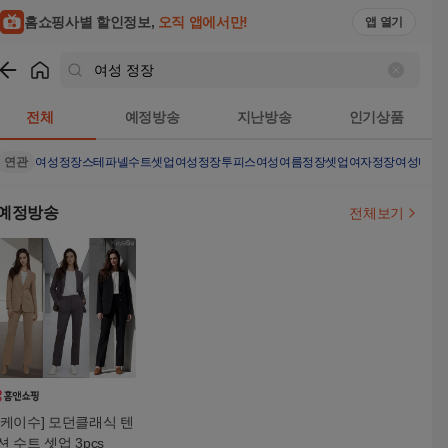
여성 정장 검색결과 | 홈쇼핑모아
홈쇼핑사별 할인정보,
오직 앱에서만!
앱 열기
쇼핑
여성 정장
검색결과
전체
예정방송
지난방송
인기상품
연관
여성정장
스테파넬수트셋업
여성정장투피스
여성여름정장셋업
여자정장
여성바지
예정방송
전체보기
[케이수] 모던클래식 텐
션 수트 셋업 3pcs