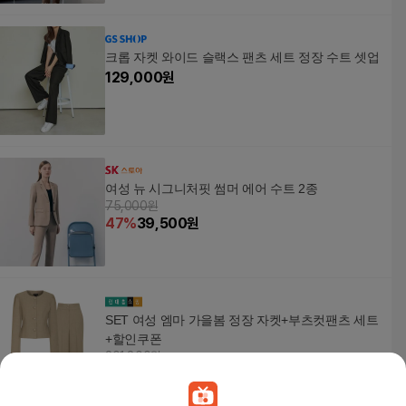
크롭 자켓 와이드 슬랙스 팬츠 세트 정장 수트 셋업
129,000
원
여성 뉴 시그니처핏 썸머 에어 수트 2종
75,000원
47
%
39,500
원
SET 여성 엠마 가을봄 정장 자켓+부츠컷팬츠 세트
+할인쿠폰
201,800원
9
%
183,640
원