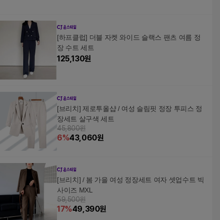
[하프클럽] 더블 자켓 와이드 슬랙스 팬츠 여름 정
장 수트 세트
125,130
원
[브리치] 제로투올샵 / 여성 슬림핏 정장 투피스 정
장세트 살구색 세트
45,800원
6
%
43,060
원
[브리치] / 봄 가을 여성 정장세트 여자 셋업수트 빅
사이즈 MXL
59,500원
17
%
49,390
원