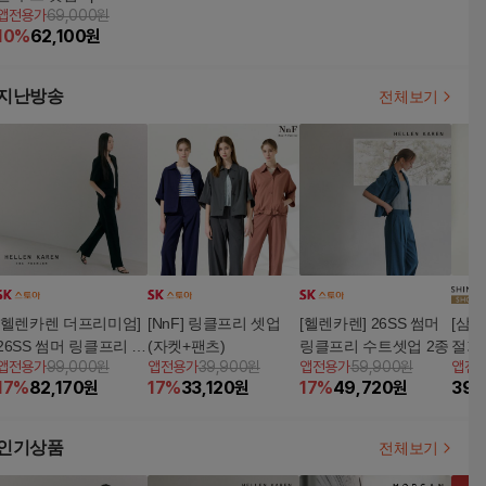
앱전용가
69,000원
10
%
62,100
원
지난방송
전체보기
[헬렌카렌 더프리미엄]
[NnF] 링클프리 셋업
[헬렌카렌] 26SS 썸머
[삼성
26SS 썸머 링클프리 수
(자켓+팬츠)
링클프리 수트셋업 2종
절기 
앱전용가
99,000원
앱전용가
39,900원
앱전용가
59,900원
앱전
트 셋업 (재킷+팬츠)
올데
17
%
82,170
원
17
%
33,120
원
17
%
49,720
원
39,
셋업 
W]
인기상품
전체보기