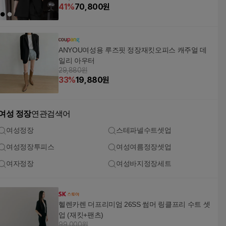
41
%
70,800
원
ANYOU여성용 루즈핏 정장재킷오피스 캐주얼 데
일리 아우터
29,880원
33
%
19,880
원
여성 정장
연관검색어
여성정장
스테파넬수트셋업
여성정장투피스
여성여름정장셋업
여자정장
여성바지정장세트
헬렌카렌 더프리미엄 26SS 썸머 링클프리 수트 셋
업 (재킷+팬츠)
99,000원