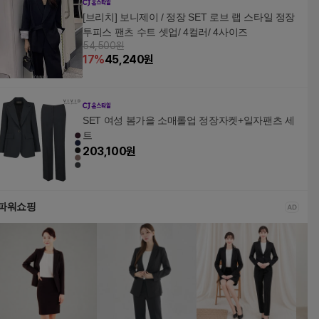
[브리치] 보니제이 / 정장 SET 로브 랩 스타일 정장
투피스 팬츠 수트 셋업/ 4컬러/ 4사이즈
54,500원
17
%
45,240
원
SET 여성 봄가을 소매롤업 정장자켓+일자팬츠 세
트
203,100
원
파워쇼핑