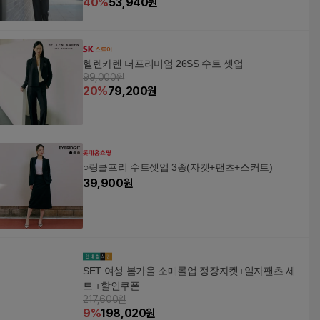
40
%
53,940
원
헬렌카렌 더프리미엄 26SS 수트 셋업
99,000원
20
%
79,200
원
○링클프리 수트셋업 3종(자켓+팬츠+스커트)
39,900
원
SET 여성 봄가을 소매롤업 정장자켓+일자팬츠 세
트 +할인쿠폰
217,600원
9
%
198,020
원