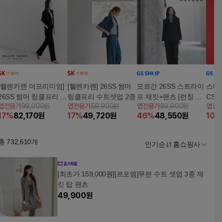
[헬렌카렌 더프리미엄]
[헬렌카렌] 26SS 썸머
모르간 26SS 스트라이
스테파
26SS 썸머 링클프리 수
링클프리 수트셋업 2종
프 재킷+팬츠 [런칭 가
CS 
앱전용가
99,000원
앱전용가
59,900원
앱전용가
89,900원
앱전
트 셋업 (재킷+팬츠)
격 129,900원]
17
%
82,170
원
17
%
49,720
원
46
%
48,550
원
10
%
총
732,610
개
인기순
홈쇼핑사
[최초가 159,000원][르포엠]무븐 수트 셋업 3종 재
킷 탑 팬츠
49,900
원