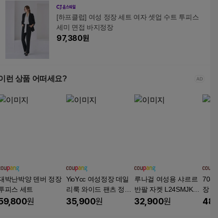
[하프클럽] 여성 정장 세트 여자 셋업 수트 투피스
세미 면접 바지정장
97,380
원
이런 상품 어떠세요?
대박난박양 덴버 정장
YioYcc 여성정장 데일
루나걸 여성용 샤르르
708
투피스 세트
리룩 와이드 팬츠 정장
반팔 자켓 L24SMJK03
장 
상하 두 벌
1515
투피
59,800
원
35,900
원
32,900
원
48,