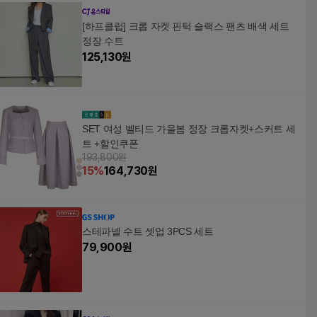
[하프클럽] 크롭 자켓 핀턱 슬랙스 팬츠 배색 세트
정장 수트
125,130
원
SET 여성 벨티드 가을봄 정장 크롭자켓+스커트 세
트 +할인쿠폰
193,800원
15
%
164,730
원
스테파넬 수트 셋업 3PCS 세트
79,900
원