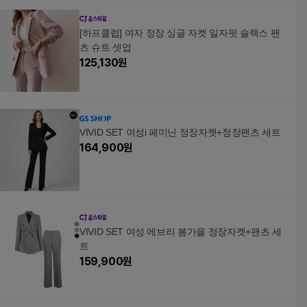
[하프클럽] 여자 정장 싱글 자켓 일자핏 슬랙스 팬
츠 슈트 셋업
125,130
원
VIVID SET 여성i 페미닌 정장자켓+정장팬츠 세트
164,900
원
VIVID SET 여성 에브리 봄가을 정장자켓+팬츠 세
트
159,900
원