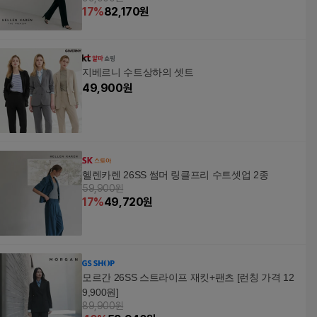
17
%
82,170
원
지베르니 수트상하의 셋트
49,900
원
헬렌카렌 26SS 썸머 링클프리 수트셋업 2종
59,900원
17
%
49,720
원
모르간 26SS 스트라이프 재킷+팬츠 [런칭 가격 12
9,900원]
89,900원