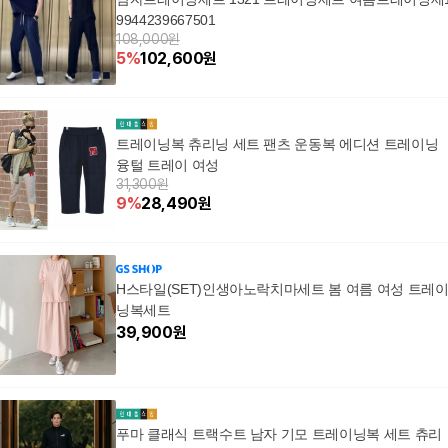
9944239667501
108,000원
5
%
102,600
원
트레이닝복 츄리닝 세트 팬츠 운동복 에디션 트레이닝
융털 트레이 여성
31,300원
9
%
28,490
원
H스타일(SET)인생아노락치마세트 봄 여름 여성 트레
닝복세트
39,900
원
푸마 클래식 트랙수트 남자 기모 트레이닝복 세트 츄리