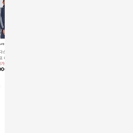
다스 남성 3-스트
(모바일특가) 센스맘 피
[Snelly] 스넬리 25FW
[Snelly
프 에센셜 트랙수
트101 홈트레이닝 세트
남성 기모 트레이닝 세
여성 기모
용가
79,000원
앱전용가
59,000원
39,900원
39,900원
의+하의)
트 3종
트 3종
000
원
10
%
53,100
원
7
%
37,110
원
7
%
37,1