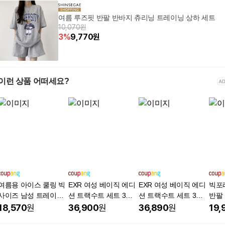
여름 루즈핏 반팔 반바지 츄리닝 트레이닝 상하 세트
10,070원
3
%
9,770
원
이런 상품 어떠세요?
여름용 아이스 쿨링 빅
EXR 여성 베이직 에디
EXR 여성 베이직 에디
빅포
사이즈 남성 트레이닝
션 트랙수트 세트 3종
션 트랙수트 세트 3종
반팔
복 세트: 패션과 편안함
택1
택1
18,570
원
36,900
원
36,890
원
19,
상하의 세트