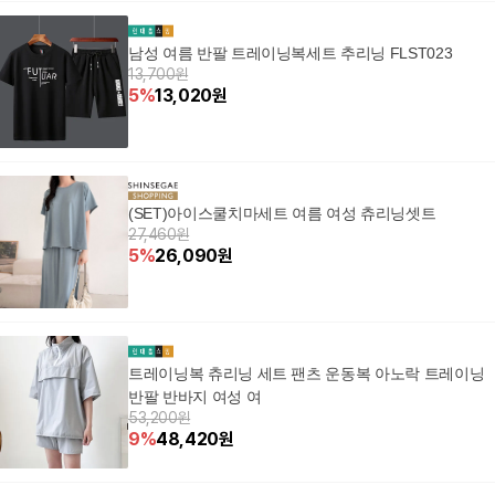
남성 여름 반팔 트레이닝복세트 추리닝 FLST023
13,700원
5
%
13,020
원
(SET)아이스쿨치마세트 여름 여성 츄리닝셋트
27,460원
5
%
26,090
원
트레이닝복 츄리닝 세트 팬츠 운동복 아노락 트레이닝
반팔 반바지 여성 여
53,200원
9
%
48,420
원