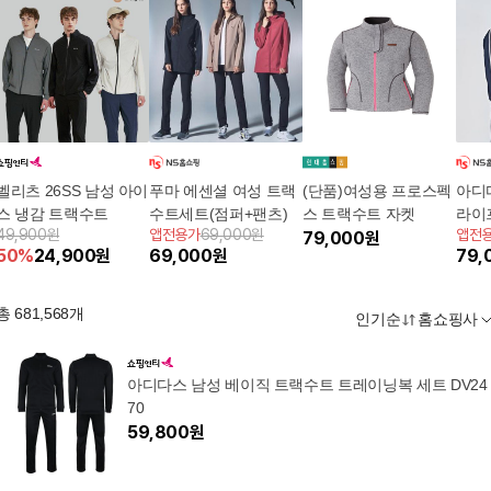
벨리츠 26SS 남성 아이
푸마 에센셜 여성 트랙
(단품)여성용 프로스펙
아디
스 냉감 트랙수트
수트세트(점퍼+팬츠)
스 트랙수트 자켓
라이
49,900원
앱전용가
69,000원
앱전
79,000
원
트(상
50
%
24,900
원
69,000
원
79,
총
681,568
개
인기순
홈쇼핑사
아디다스 남성 베이직 트랙수트 트레이닝복 세트 DV24
70
59,800
원