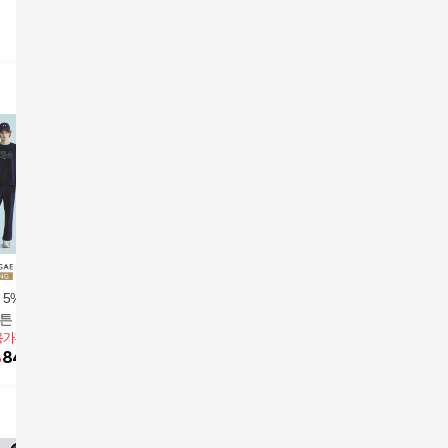
 5%할인]휠라(FIL
밀레 26SS 남성 래쉬가
[카드 5%할인]26SS 트
[삼성카드
코튼 테리 셋업 2세
드 셋업 3종세트5%쿠
렉스타스포츠 남성 올
특가] 르
용가
109,900원
앱전용가
79,000원
앱전용가
39,900원
앱전용가
5
성)
폰+구매 후 3천원 적립
인원 세트 (3종+파우
트 플리스
%
84,080
원
79,000
원
15
%
33,920
원
59,000
치)