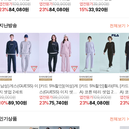
앱전용가
109,900원
앱전용가
109,900원
앱전용가
39,900원
트(여성)
트(남성)
인원 세트 (3종+파우
23
%
84,080
원
23
%
84,080
원
15
%
33,920
원
치)
지난방송
전체보기
(남성)게스(GUESS) 이
[카드 5%할인](여성)게
[카드 5%할인]휠라(FIL
[카드
지 셋업 2세트
스(GUESS) 이지 셋업
A) 코튼 테리 셋업 2세
A) 
99,000원
앱전용가
99,000원
앱전용가
109,900원
앱전
2세트
트(여성)
트(남
10
%
89,100
원
23
%
75,740
원
23
%
84,080
원
23
인기상품
전체보기