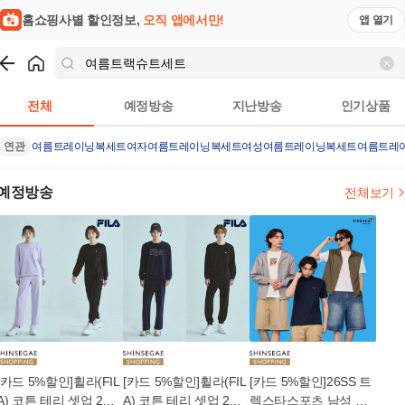
홈쇼핑사별 할인정보,
오직 앱에서만!
앱 열기
쇼핑
여름트랙슈트세트
검색결과
전체
예정방송
지난방송
인기상품
연관
여름트레이닝복세트여자
여름트레이닝복세트
여성여름트레이닝복세트
여름트레
예정방송
전체보기
[카드 5%할인]휠라(FIL
[카드 5%할인]휠라(FIL
[카드 5%할인]26SS 트
A) 코튼 테리 셋업 2세
A) 코튼 테리 셋업 2세
렉스타스포츠 남성 올