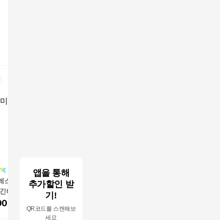
앱을 통해
레스트 트레이닝
빅포레스트 트레이닝
A패치 3부 트레이닝팬
남자반바지
추가할인 받
 긴바지 세트
반팔 긴바지 세트
츠 DM-4146
부팬츠 IS-
기!
900
원
19,900
원
6,630
원
15,900
QR코드를 스캔해보
세요