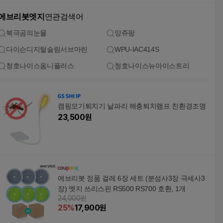
에브리봇엣지
연관검색어
북극곰의눈물
앙쥬팡
다이슨디지털슬림서브마린
WPU-IAC414S
청호나이스옴니플러스
청호나이스뉴아이스트리
캠핑모기퇴치기 날파리 해충퇴치램프 친환경조명
23,500
원
에브리봇 정품 걸레 6장 세트 (분섬사3장 극세사3
장) 엣지 쓰리스핀 RS500 RS700 호환, 1개
24,000원
25
%
17,900
원