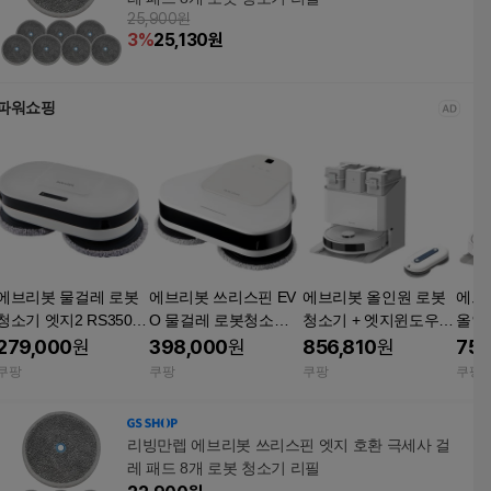
25,900원
3
%
25,130
원
파워쇼핑
에브리봇 물걸레 로봇
에브리봇 쓰리스핀 EV
에브리봇 올인원 로봇
에브
청소기 엣지2 RS350
O 물걸레 로봇청소기 T
청소기 + 엣지윈도우2
올인
화이트 자율주행 저소
S401W 화이트 흡착식
창문로봇청소기 Q7 +
엣지
279,000
원
398,000
원
856,810
원
750
음 무선 충전형 틈새청
로봇 물걸레 청소기 저
WS400 Q7(청소기) W
청소기
쿠팡
쿠팡
쿠팡
쿠팡
소 위생적 클리닝 보관
소음 강력청소
S400(창문청소기) 화
E + W
용이 지인선물 혼수용
이트 Q7(청소기) WS40
소기) Q9HOME(
품
0(창문청소기)
기) WS400(창문청소
리빙만렙 에브리봇 쓰리스핀 엣지 호환 극세사 걸
기)
레 패드 8개 로봇 청소기 리필