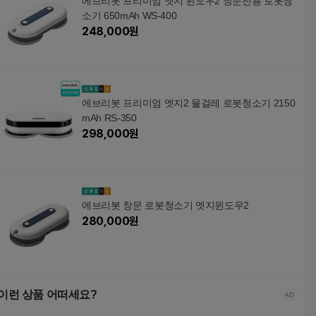
에브리봇 프리미엄 엣지 윈도우2 창문전용 로봇청
소기 650mAh WS-400
248,000
원
에브리봇 프리미엄 엣지2 물걸레 로봇청소기 2150
mAh RS-350
298,000
원
에브리봇 창문 로봇청소기 엣지윈도우2
280,000
원
이런 상품 어떠세요?