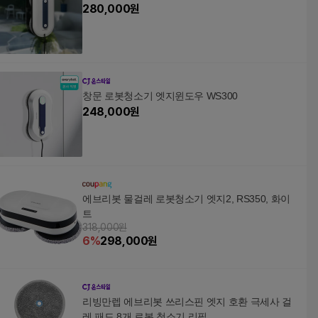
280,000
원
창문 로봇청소기 엣지윈도우 WS300
248,000
원
에브리봇 물걸레 로봇청소기 엣지2, RS350, 화이
트
318,000원
6
%
298,000
원
리빙만렙 에브리봇 쓰리스핀 엣지 호환 극세사 걸
레 패드 8개 로봇 청소기 리필