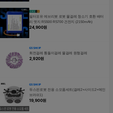
필터포유 에브리봇 로봇 물걸레 청소기 호환 배터
리 엣지 RS500 RS700 건전지 (2150mAh)
24,900
원
회전걸레 통돌이걸레 물걸레 원형걸레
2,920
원
듀스핀로봇 전용 소모품세트(걸레2+사이드2+메인
브러쉬1)
19,900
원