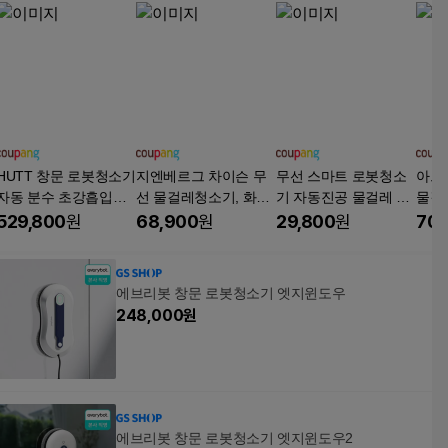
HUTT 창문 로봇청소기
지엔베르그 차이슨 무
무선 스마트 로봇청소
아크
자동 분수 초강흡입력
선 물걸레청소기, 화이
기 자동진공 물걸레 저
물걸레
+리필걸레세트, A1, 화
트, GN-2000R
소음 강력흡입 USB충
AK-2
529,800
원
68,900
원
29,800
원
70,
이트
전 가정용, 화이트, K16
에브리봇 창문 로봇청소기 엣지윈도우
248,000
원
에브리봇 창문 로봇청소기 엣지윈도우2