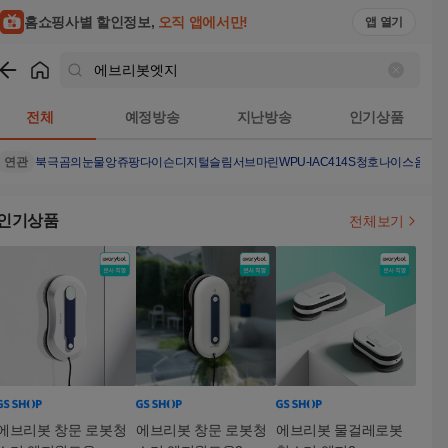
홈쇼핑사별 할인정보,
오직 앱에서만!
앱 열기
쇼핑
에브리봇엣지
검색결과
전체
예정방송
지난방송
인기상품
연관
북극곰의눈물
앙쥬팡
다이슨디지털슬림서브마린
WPU-IAC414S
청호나이스옴니
인기상품
전체보기
에브리봇 창문 로봇청
에브리봇 창문 로봇청
에브리봇 물걸레로봇