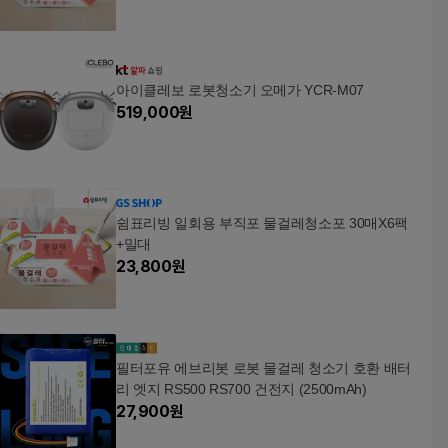
아이클레보 로봇청소기 오메가 YCR-M07
519,000
원
쉼표리빙 일회용 부직포 물걸레청소포 30매X6팩
+밀대
23,800
원
필터포유 에브리봇 로봇 물걸레 청소기 호환 배터
리 엣지 RS500 RS700 건전지 (2500mAh)
27,900
원