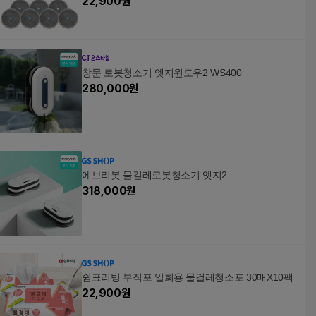
22,900
원
창문 로봇청소기 엣지윈도우2 WS400
280,000
원
에브리봇 물걸레로봇청소기 엣지2
318,000
원
쉼표리빙 부직포 일회용 물걸레청소포 30매X10팩
22,900
원