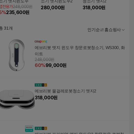
소기 엣지윈도우
소기 엣지윈도우2
청소기 엣지2
앱전용가
248,000원
280,000
원
318,000
원
5
%
235,600
원
총
31
개
인기순
홈쇼핑사
에브리봇 엣지 윈도우 창문로봇청소기, WS300, 화
이트
248,000원
60
%
99,000
원
에브리봇 물걸레로봇청소기 엣지2
318,000
원