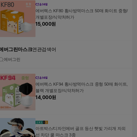
에버렉스 KF80 황사방역마스크 50매 화이트 중형/
개별포장/식약처허가
15,000
원
에버그린마스크
연관검색어
에버그린
에버렉스 KF94 황사방역마스크 중형 50매 화이트,
블랙 개별포장/식약처허가
14,000
원
아트박스/디자인에버 골프 등산 햇빛 가리개 자외
선 차단 쿨 마스크 3종