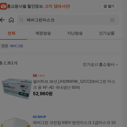
홈쇼핑사별 할인정보,
오직 앱에서만!
앱 열기
쇼핑
에버그린마스크
검색결과
전체
예정방송
지난방송
인기상품
연관
에버그린
총
2,351
개
인기순
홈쇼핑사
셀러허브 패션 [JH28NR96_52CC]에버그린 마스
크 용 KF-AD 국내생산 50매
52,960
원
에버그린 크린탑 650V 방진마스크 1급마스크 10