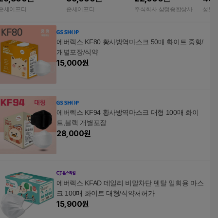
대형
산업 안전 작업
세먼
준세이프티
준세이프티
주식회사 삼정종합상사
성도
마스
에버렉스 KF80 황사방역마스크 50매 화이트 중형/
개별포장/식약
15,000
원
에버렉스 KF94 황사방역마스크 대형 100매 화이
트,블랙 개별포장
28,000
원
에버렉스 KFAD 데일리 비말차단 덴탈 일회용 마스
크 100매 화이트 대형/식약처허가
15,900
원