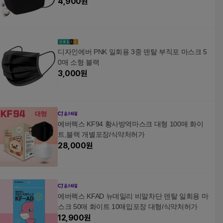
4,900
원
디자인에버 PNK 일회용 3중 덴탈 부직포 마스크 5
0매 소형 블랙
3,000
원
에버렉스 KF94 황사방역마스크 대형 100매 화이
트,블랙 개별포장/식약처허가
28,000
원
에버렉스 KFAD 뉴데일리 비말차단 덴탈 일회용 마
스크 50매 화이트 10매입포장 대형/식약처허가
12,900
원