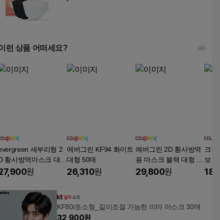
이런 상품 어떠세요?
evergreen 새부리형 2
에버그린 KF94 화이트
에버그린 2D 황사방역
크린
D 황사방역마스크 대형
대형 50매
용 마스크 블랙 대형 K
보형
KF94
F94
50V 
27,900
원
26,310
원
29,800
원
18,
KF80/초소형_길이조절 가능한 미마 마스크 30매
32,900
원