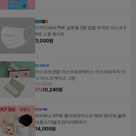
디자인에버 PNK 일회용 3중 덴탈 부직포 마스크 5
0매 소형 화이트
3,000
원
마스크보관함 마스크보관케이스 마스크파우치 미
니 마스크 케이스 그린
10,770원
5
%
10,240
원
에버렉스 KF94 황사방역마스크 50매 화이트,블랙
대중소/개별포장/식약처허가
14,000
원