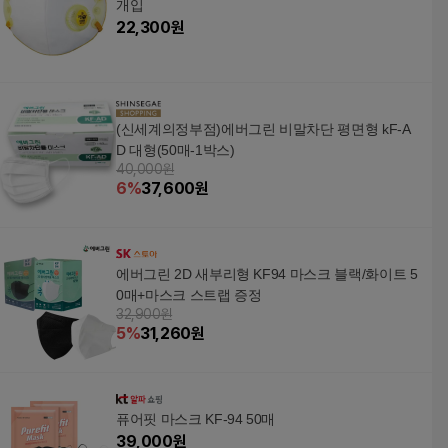
개입
22,300
원
(신세계의정부점)에버그린 비말차단 평면형 kF-A
D 대형(50매-1박스)
40,000원
6
%
37,600
원
에버그린 2D 새부리형 KF94 마스크 블랙/화이트 5
0매+마스크 스트랩 증정
32,900원
5
%
31,260
원
퓨어핏 마스크 KF-94 50매
39,000
원