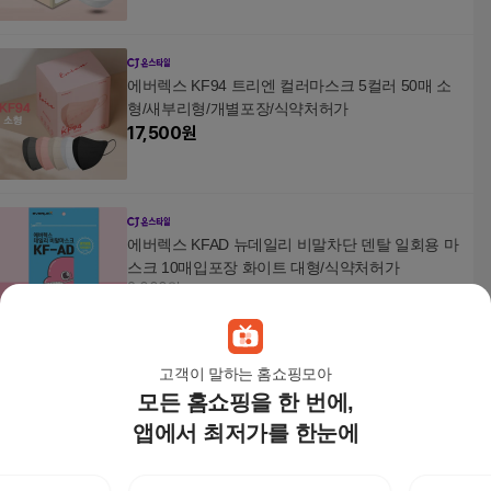
에버렉스 KF94 트리엔 컬러마스크 5컬러 50매 소
형/새부리형/개별포장/식약처허가
17,500
원
에버렉스 KFAD 뉴데일리 비말차단 덴탈 일회용 마
스크 10매입포장 화이트 대형/식약처허가
2,000원
3
%
1,940
원
고객이 말하는 홈쇼핑모아
모든 홈쇼핑을 한 번에,
에버렉스 KF94 트리엔 컬러마스크 5컬러 50매 대
형/새부리형/개별포장/식약처허가
앱에서 최저가를 한눈에
17,500
원