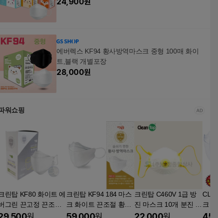
24,900
원
에버렉스 KF94 황사방역마스크 중형 100매 화이
트,블랙 개별포장
28,000
원
파워쇼핑
크린탑 KF80 화이트 에
크린탑 KF94 184 마스
크린탑 C460V 1급 방
CLE
버그린 끈고정 끈조절
크 화이트 끈조절 황사
진 마스크 10개 분진 방
크 1
대형 50매
미세먼지 국산 100매
진 미세먼지 황사 공업
입 K
29,500
원
59,000
원
22,000
원
45,