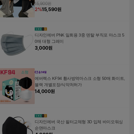
15,900원
2
%
15,590
원
디자인에버 PNK 일회용 3중 덴탈 부직포 마스크 5
0매 대형 그레이
3,000
원
에버렉스 KF94 황사방역마스크 소형 50매 화이트,
블랙 개별포장/식약처허가
14,000
원
디자인에버 국산 필터교체형 3D 입체 바이오워싱
순면마스크