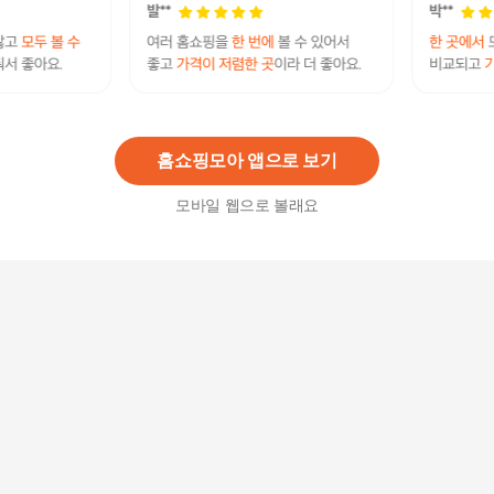
에버렉스 KF94 휴라이트 황사방역마스트평판형 1
00매 화이트 10매포장 대형/식약처허가
24,000
원
홈쇼핑모아 앱으로 보기
모바일 웹으로 볼래요
더그린 데일리 컬러 일회용마스크 30매
3,600
원
그린빈 KF-94 비말차단 일회용 위생 황사 마스크5
0매
19,900
원