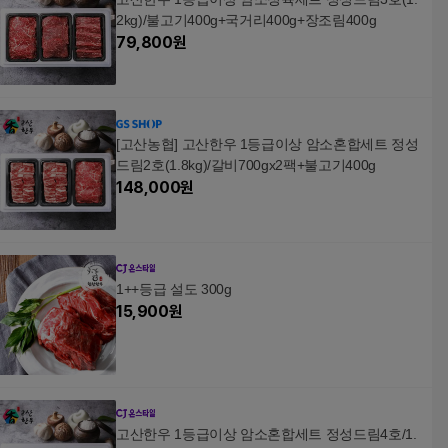
2kg)/불고기400g+국거리400g+장조림400g
79,800
원
[고산농협] 고산한우 1등급이상 암소혼합세트 정성
드림2호(1.8kg)/갈비700gx2팩+불고기400g
148,000
원
1++등급 설도 300g
15,900
원
고산한우 1등급이상 암소혼합세트 정성드림4호/1.