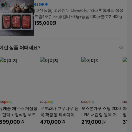
[고산농협] 고산한우 1등급이상 암소혼합세트 정성
드림4호(1.5kg)/갈비700g+등심400g+불고기400g
155,000
원
이런 상품 어떠세요?
유캐슬 제우스 거실장
우드와나 고무나무 원
오스본가구 스팅 2000
아르
+ 협탁 + 장식장 세트
목 확장형 티비다이 수
LPM 서랍형 원목 거실
장 T
방문설치, 엔틱
납 TV거실장, 월넛
장, 월넛
다이 
899,000
원
470,000
원
219,000
원
312