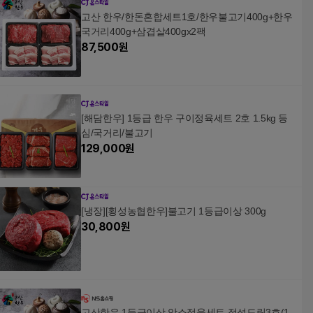
고산 한우/한돈혼합세트1호/한우불고기400g+한우
국거리400g+삼겹살400gx2팩
87,500
원
[해담한우] 1등급 한우 구이정육세트 2호 1.5kg 등
심/국거리/불고기
129,000
원
[냉장][횡성농협한우]불고기 1등급이상 300g
30,800
원
고산한우 1등급이상 암소정육세트 정성드림3호(1.