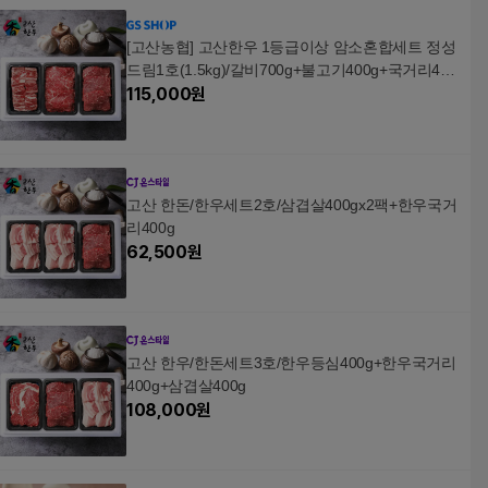
[고산농협] 고산한우 1등급이상 암소혼합세트 정성
드림1호(1.5kg)/갈비700g+불고기400g+국거리400
g
115,000
원
고산 한돈/한우세트2호/삼겹살400gx2팩+한우국거
리400g
62,500
원
고산 한우/한돈세트3호/한우등심400g+한우국거리
400g+삼겹살400g
108,000
원