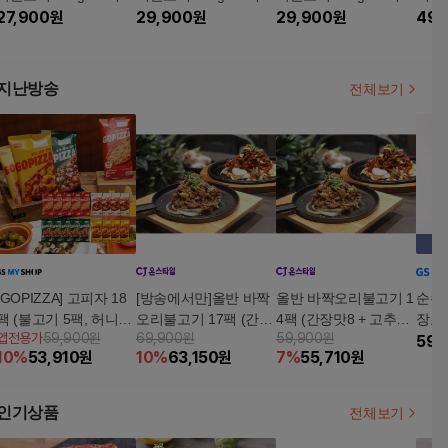
(간장맛4팩+고추장맛4
27,900
원
(고추장맛8팩)
29,900
원
(간장맛8팩)
29,900
원
49,
팩)
지난방송
전체보기
[GOPIZZA] 고피자 18
[방송에서만]올반 바짝
올반 바짝오리불고기 1
순수
팩 (불고기 5팩, 허니치
오리불고기 17팩 (간장
4팩 (간장맛8 + 고추장
장조림
앱전용가
59,900원
69,900원
59,900원
즈 5팩, 페퍼로니 4팩,
맛8 + 고추장맛9)
맛6)
리20
59,
10
%
53,910
원
10
%
63,150
원
7
%
55,710
원
포테이토앤베이컨 4팩)
g 2팩
인기상품
전체보기