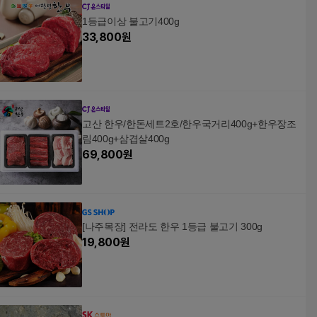
1등급이상 불고기400g
33,800
원
고산 한우/한돈세트2호/한우국거리400g+한우장조
림400g+삼겹살400g
69,800
원
[나주목장] 전라도 한우 1등급 불고기 300g
19,800
원