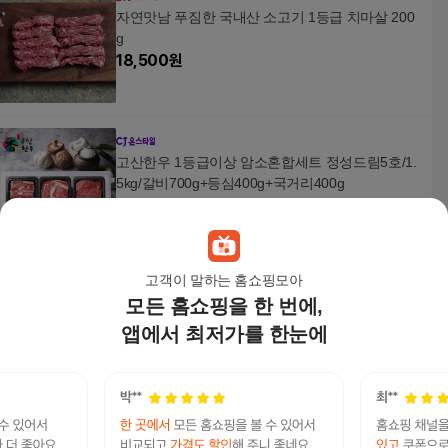
자연맛남 푸짐한 국내산 소고기 1등급 치마살 200
g
18,500
원
고산한우 1등급이상 암소혼합세트 정성드림5호/1.
5kg/갈비700g+등심400g+국거리400g
155,000
원
고객이 말하는 홈쇼핑모아
모든 홈쇼핑을 한 번에,
메프라(Mepra) Fantasia Dessert Spoon
28,000
원
앱에서 최저가를 한눈에