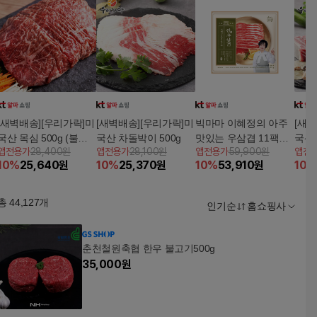
[새벽배송][우리가락]미
[새벽배송][우리가락]미
빅마마 이혜정의 아주
[새벽
국산 목심 500g (불고
국산 차돌박이 500g
맛있는 우삼겹 11팩
국산 
앱전용가
28,400원
앱전용가
28,100원
앱전용가
59,900원
앱전
기용)
(팩당 150g, 총 1.65kg)
탕용)
10
%
25,640
원
10
%
25,370
원
10
%
53,910
원
10
%
총
44,127
개
인기순
홈쇼핑사
춘천철원축협 한우 불고기500g
35,000
원