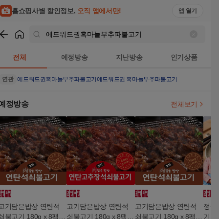
홈쇼핑사별 할인정보,
오직 앱에서만!
앱 열기
쇼핑
에드워드권흑마늘부추파불고기
검색결과
전체
예정방송
지난방송
인기상품
연관
에드워드권흑마늘부추파불고기
에드워드권 흑마늘부추파불고기
예정방송
전체보기
고기담은밥상 연탄석
고기담은밥상 연탄석
고기담은밥상 연탄석
정성
쇠불고기 180g x 8팩
쇠불고기 180g x 8팩
쇠불고기 180g x 8팩
기 30