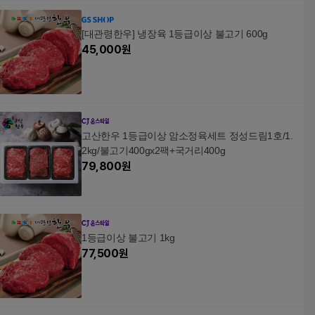
[대관령한우] 냉장육 1등급이상 불고기 600g
45,000
원
고산한우 1등급이상 암소정육세트 정성드림1호/1.
2kg/불고기400gx2팩+국거리400g
79,800
원
1등급이상 불고기 1kg
77,500
원