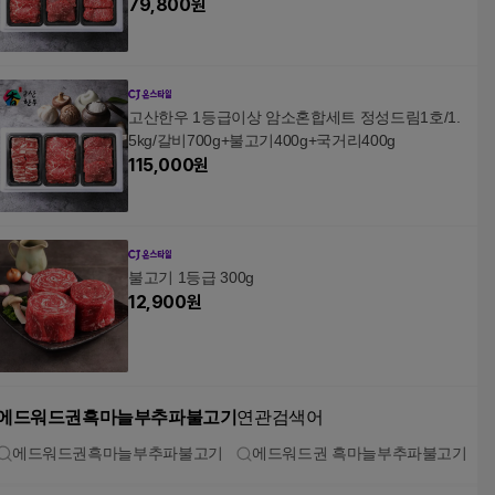
79,800
원
고산한우 1등급이상 암소혼합세트 정성드림1호/1.
5kg/갈비700g+불고기400g+국거리400g
115,000
원
불고기 1등급 300g
12,900
원
에드워드권흑마늘부추파불고기
연관검색어
에드워드권흑마늘부추파불고기
에드워드권 흑마늘부추파불고기