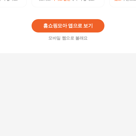
[대관령한우] 1등급이상 불고기/국거리 기획세트1
호(800g)/불고기400g+국거리400g
75,000
원
홈쇼핑모아 앱으로 보기
모바일 웹으로 볼래요
[크리스마스&연말선물] 처칠캔디 런던버스(잉글리
시토피)150g 캬라멜
23,000
원
나랑드(제로)파인애플500x(10개)+나랑드(제로)그
린애플500x(10개
19,500
원
나랑드(제로)500(나랑드10개+파인애플5개+그린