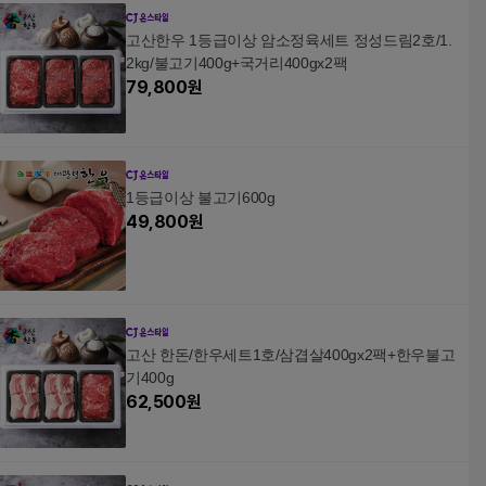
고산한우 1등급이상 암소정육세트 정성드림2호/1.
2kg/불고기400g+국거리400gx2팩
79,800
원
1등급이상 불고기600g
49,800
원
고산 한돈/한우세트1호/삼겹살400gx2팩+한우불고
기400g
62,500
원