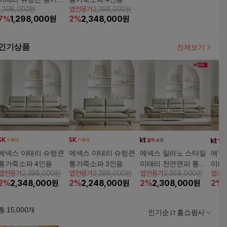
1,398,000원
앱전용가
2,398,000원
소파 4인용
7
%
1,298,000
원
2
%
2,348,000
원
인기상품
전체보기
에넥스 이태리 슈렁큰
에넥스 이태리 슈렁큰
에넥스 밀라노 스타일
에넥
통가죽소파 4인용
통가죽소파 3인용
이태리 천연면피 통가
이태
앱전용가
2,398,000원
앱전용가
2,298,000원
앱전용가
2,358,000원
앱전
죽 4인 소파
죽 6
2
%
2,348,000
원
2
%
2,248,000
원
2
%
2,308,000
원
2
%
총
15,000
개
인기순
홈쇼핑사