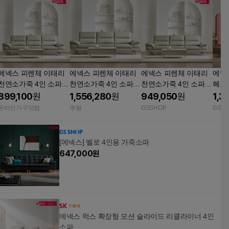
에넥스 피렌체 이태리
에넥스 피렌체 이태리
에넥스 피렌체 이태리
에넥
천연소가죽 4인 소파 +
천연소가죽 4인 소파
천연소가죽 4인 소파
헤드
스툴
머드그레이 머드그레
+스툴
연면
899,100
원
1,556,280
원
949,050
원
1,3
이
온라인가구닷컴
쿠팡
GSSHOP
GSS
[에넥스] 벨로 4인용 가죽소파
647,000
원
에넥스 럭스 확장형 모션 슬라이드 리클라이너 4인
소파