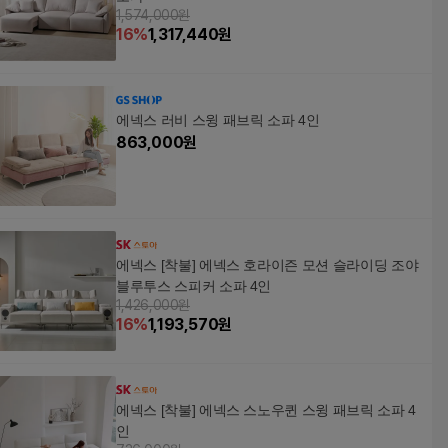
1,574,000원
16
%
1,317,440
원
에넥스 러비 스윙 패브릭 소파 4인
863,000
원
에넥스 [착불] 에넥스 호라이즌 모션 슬라이딩 조야
블루투스 스피커 소파 4인
1,426,000원
16
%
1,193,570
원
에넥스 [착불] 에넥스 스노우퀸 스윙 패브릭 소파 4
인