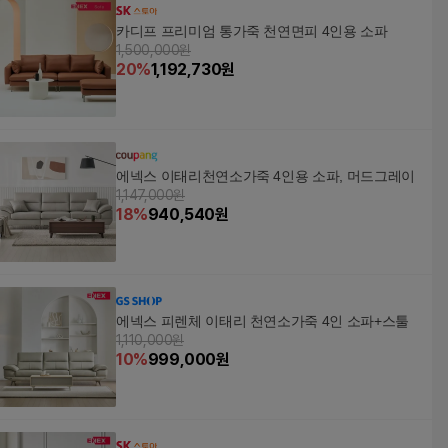
카디프 프리미엄 통가죽 천연면피 4인용 소파
1,500,000원
20
%
1,192,730
원
에넥스 이태리천연소가죽 4인용 소파, 머드그레이
1,147,000원
18
%
940,540
원
에넥스 피렌체 이태리 천연소가죽 4인 소파+스툴
1,110,000원
10
%
999,000
원