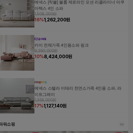
에넥스 [착불] 블룸 제로라인 모션 리클라이너 아쿠
아텍스 4인 소파
1,508,000원
16
%
1,262,200
원
카이 전체가죽 4인용소파 핑크
9,360,000원
10
%
8,424,000
원
에넥스 스텔라 이태리 천연소가죽 4인용 소파, 라
이트그레이
1,358,000원
17
%
1,127,140
원
파워쇼핑