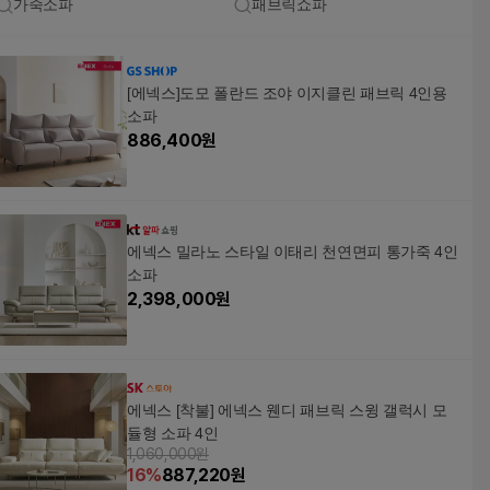
가죽소파
패브릭쇼파
[에넥스]도모 폴란드 조야 이지클린 패브릭 4인용
소파
886,400
원
에넥스 밀라노 스타일 이태리 천연면피 통가죽 4인
소파
2,398,000
원
에넥스 [착불] 에넥스 웬디 패브릭 스윙 갤럭시 모
듈형 소파 4인
1,060,000원
16
%
887,220
원