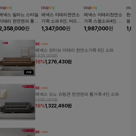
에넥스 밀라노 스타일
에넥스 이태리천연소
에넥스 이태리천연소
한샘 
이태리 천연면피 통가
가죽 소파 6인, 머드그
가죽 스윙소파4인, 머
용 소
죽 4인 소파, 카푸치노
레이
드그레이
화이
2,358,000
원
1,347,000
원
1,987,000
원
1,0
에넥스 모티브 이태리 천연소가죽 6인 소파
1,525,000원
16
%
1,276,430
원
에넥스 도노 슈렁큰 천연면피 통가죽 4인 소파
1,580,000원
16
%
1,322,460
원