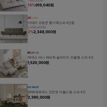
736,000원
16
%
616,040
원
이태리 슈렁큰 통가죽소파 4인용
2,398,000원
2
%
2,348,000
원
에넥스 바니 패브릭 슬라이드 모듈형 소파 4인
1,520,000
원
[ENEX]에넥스 인칸토 더블스윙 소파 4인
2,390,000
원