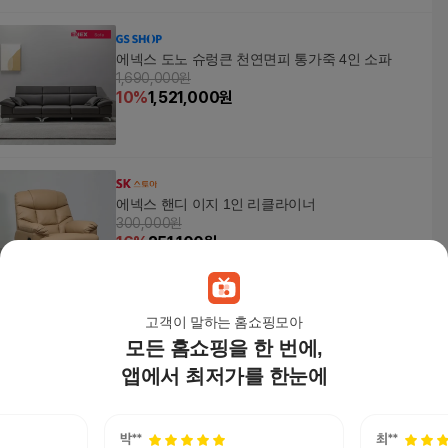
에넥스 도노 슈렁큰 천연면피 통가죽 4인 소파
1,690,000원
10
%
1,521,000
원
에넥스 핸디 이지 1인 리클라이너
300,000원
16
%
251,100
원
고객이 말하는 홈쇼핑모아
모든 홈쇼핑을 한 번에,
[에넥스]도모 폴란드 조야 이지클린 패브릭 4인용
소파+스툴
앱에서 최저가를 한눈에
1,022,600
원