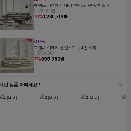
에넥스 피렌체 이태리 천연소가죽 6인 소파
1,373,000원
10
%
1,235,700
원
피렌체 이태리 천연소가죽 4인 소파
1,075,000원
7
%
999,750
원
이런 상품 어떠세요?