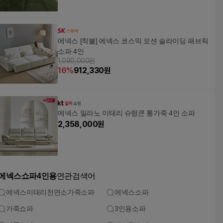
에넥스 [착불] 에넥스 코스믹 모션 슬라이딩 패브릭
소파 4인
1,090,000원
16
%
912,330
원
에넥스 밀라노 이태리 슈렁큰 통가죽 4인 소파
2,358,000
원
에넥스쇼파4인용
연관검색어
에넥스이태리천연소가죽소파
에넥스소파
가죽쇼파
3인용소파