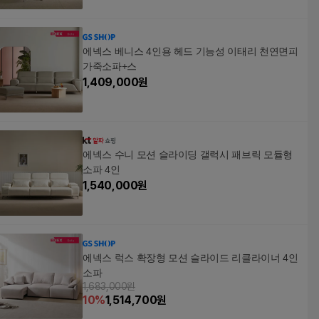
에넥스 베니스 4인용 헤드 기능성 이태리 천연면피
가죽소파+스
1,409,000
원
에넥스 수니 모션 슬라이딩 갤럭시 패브릭 모듈형
소파 4인
1,540,000
원
에넥스 럭스 확장형 모션 슬라이드 리클라이너 4인
소파
1,683,000원
10
%
1,514,700
원