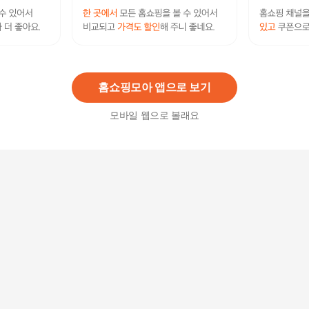
에넥스 해피니스 모션 슬라이딩 실리콘 비건가죽
모듈형 소파 4인
1,600,000
원
홈쇼핑모아 앱으로 보기
모바일 웹으로 볼래요
아모르 모듈형 4인용 조야 패브릭 소파
454,000원
7
%
422,220
원
도모 폴란드 조야 이지클린 패브릭 4인용 소파
925,700원
7
%
860,910
원