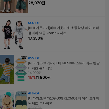
28,970
원
[삐삐네옷가게]삐삐네옷가게 초등학생 여아 버터
플라이 여름 2color 티셔츠
17,350
원
[네파키즈/택가45,000] KID5304 스트라이프 반팔
티셔츠 본사직영
14,000원
15
%
11,900
원
[네파키즈/택가109,000] KLC5901 베이직 트레이
닝세트 본사직영
49,000원