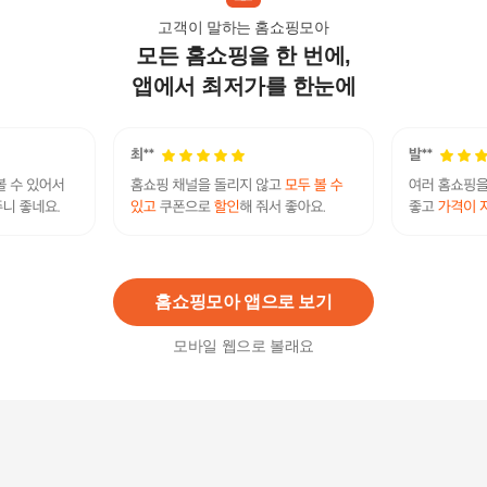
고객이 말하는 홈쇼핑모아
모든 홈쇼핑을 한 번에,
[네파키즈/택가89,000] KL45902 해피 스커트세트
본사직영
앱에서 최저가를 한눈에
35,000원
22
%
27,300
원
[삐삐네옷가게]삐삐네옷가게 여아 주니어 카라 스
트라이프 여름 반바지 세트
36,440
원
홈쇼핑모아 앱으로 보기
모바일 웹으로 볼래요
[삐삐네옷가게]삐삐네옷가게 여아 주니어 커피쿨
오버핏 반팔 데님 세트
38,100
원