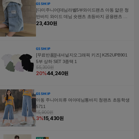
[다미주니어]데님라벨5부와이드팬츠 아동 얇은 청
반바지 와이드 데님 숏팬츠 초등바지 공용팬츠 스
판
23,430
원
[무료반품][내셔널지오그래픽 키즈] K252UPB901
5부 상하 SET 3종택 1
55,300원
20
%
44,240
원
아동 주니어의류 여아데님통바지 청팬츠 초등학생
5711
15,900원
3
%
15,430
원