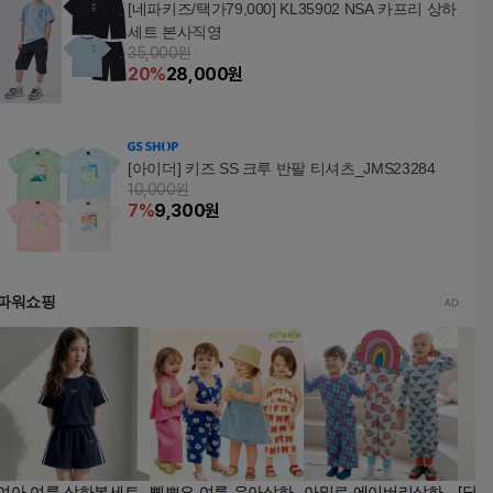
[네파키즈/택가79,000] KL35902 NSA 카프리 상하
세트 본사직영
35,000원
20
%
28,000
원
[아이더] 키즈 SS 크루 반팔 티셔츠_JMS23284
10,000원
7
%
9,300
원
파워쇼핑
여아 여름 상하복세트
삠뽀요 여름 유아상하
아밀로 에이버리상하
[당