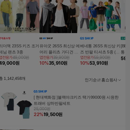
리더잭 23SS 키즈 조거
유아굿 26SS 최신상 에
베네통 26SS 최신상 키
[BE
데님 팬츠 3종
어리 플리츠 가디건 3
즈 반팔 티셔츠 5종 (남
통 키
앱전용가
49,000원
앱전용가
39,900원
앱전용가
59,900원
종
아여아 공용)
(∼1
59,
49,000
원
10
%
35,910
원
10
%
53,910
원
총
1,142,458
개
인기순
홈쇼핑사
[ 현대백화점 ]블랙야크키즈 택가99000원 시원한
트래버 상하반팔세트
25,000원
22
%
19,500
원