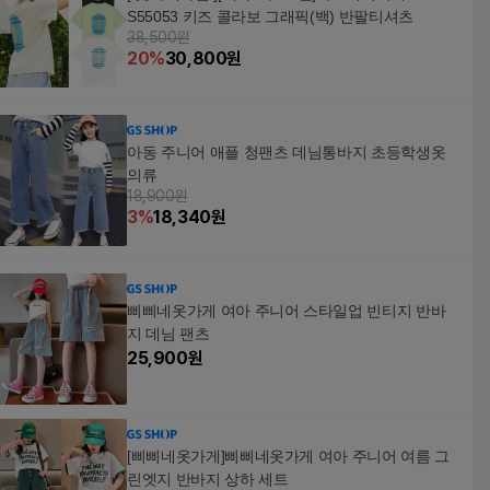
S55053 키즈 콜라보 그래픽(백) 반팔티셔츠
38,500원
20
%
30,800
원
아동 주니어 애플 청팬츠 데님통바지 초등학생옷
의류
18,900원
3
%
18,340
원
삐삐네옷가게 여아 주니어 스타일업 빈티지 반바
지 데님 팬츠
25,900
원
[삐삐네옷가게]삐삐네옷가게 여아 주니어 여름 그
린엣지 반바지 상하 세트