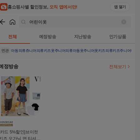
홈쇼핑사별 할인정보,
오직 앱에서만!
앱 열기
쇼핑
어린이옷
검색결과
전체
예정방송
지난방송
인기상품
연관
아동의류
쥬니어의류
키즈옷
주니어의류
아동옷
주니어옷
키즈의류
키즈
주니어티셔
예정방송
전체보기
[카드 5%할인]브이컷
키즈 오가닉 면 티셔츠