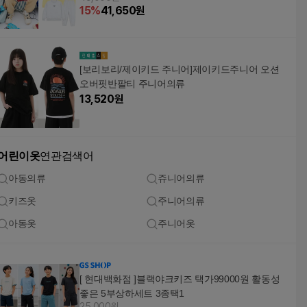
15
%
41,650
원
[보리보리/제이키드 주니어]제이키드주니어 오션
오버핏반팔티 주니어의류
13,520
원
어린이옷
연관검색어
아동의류
쥬니어의류
키즈옷
주니어의류
아동옷
주니어옷
[ 현대백화점 ]블랙야크키즈 택가99000원 활동성
좋은 5부상하세트 3종택1
25,000원