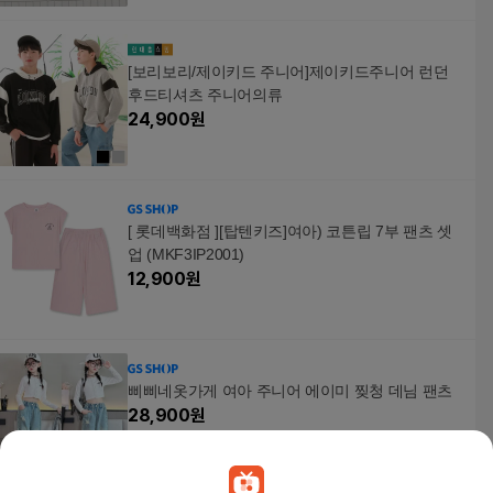
[보리보리/제이키드 주니어]제이키드주니어 런던
후드티셔츠 주니어의류
24,900
원
[ 롯데백화점 ][탑텐키즈]여아) 코튼립 7부 팬츠 셋
업 (MKF3IP2001)
12,900
원
삐삐네옷가게 여아 주니어 에이미 찢청 데님 팬츠
28,900
원