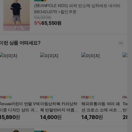
(BEANPOLE KIDS) 피케 반소매 상하세트 네이비
BI6342U07R +할인쿠폰
69,000원
5
%
65,550
원
이런 상품 어떠세요?
Toruva어린이 반팔 V넥
아동상하복 카라상하
해피유통아동 여아 패
Tor
이중 디자인 상의 귀여
복 반팔반바지 여름상
션 크로스 소매 셔츠 상
반팔
운 버튼 장식14세 이상
하복
큼한 귀여운 디자인14
리본
15,890
원
14,600
원
14,780
원
28,
세 이상 XG03
트14