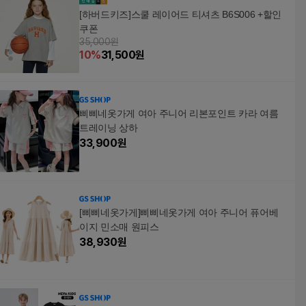
[하버드키즈]스쿨 레이어드 티셔츠 B6S006 +할인
쿠폰
35,000원
10
%
31,500
원
삐삐네옷가게 여아 주니어 리본포인트 카라 여름
트레이닝 상하
33,900
원
[삐삐네옷가게]삐삐네옷가게 여아 주니어 퓨어베
이지 민소매 원피스
38,930
원