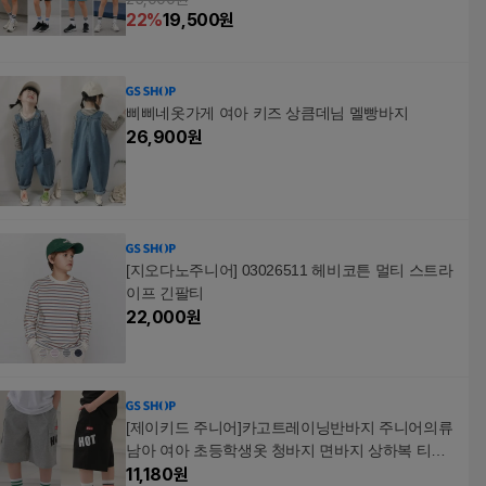
22
%
19,500
원
삐삐네옷가게 여아 키즈 상큼데님 멜빵바지
26,900
원
[지오다노주니어] 03026511 헤비코튼 멀티 스트라
이프 긴팔티
22,000
원
[제이키드 주니어]카고트레이닝반바지 주니어의류
남아 여아 초등학생옷 청바지 면바지 상하복 티셔
츠
11,180
원