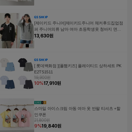
[제이키드 주니어]제이키드주니어 체커후드집업점
퍼 주니어의류 남아 여아 초등학생옷 청바지 면바
지
13,630
원
[ 롯데백화점 ][폴햄키즈] 플레이티드 상하세트 PK
E2TS1511
19,900원
10
%
17,910
원
스마일 아이스크림 아동 여아 옷 반팔 티셔츠 +할
인쿠폰
21,800원
9
%
19,840
원