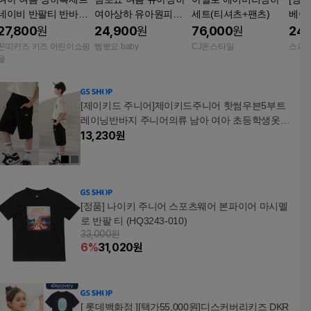
네이비 반팔티 반바지
여아상하 유아원피스
세트(티셔츠+팬츠)
베이
라인배색 등원룩 키즈
택1
세트 
27,800
원
24,900
원
76,000
원
24,
꼰띠키즈 키즈 어린이쇼핑
삠뽀요 baby
CJ온스타일
스파
몰
[제이키드 주니어]제이키드주니어 핫썸우븐5부트
레이닝반바지 주니어의류 남아 여아 초등학생옷
청바지
13,230
원
[정품] 나이키 주니어 스포츠웨어 본파이어 마시멜
로 반팔 티 (HQ3243-010)
33,000원
6
%
31,020
원
[ 롯데백화점 ][택가55,000원]디스커버리키즈 DKR