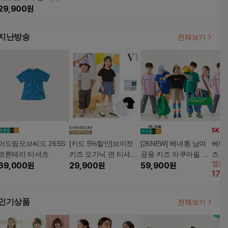
6장
29,900
원
지난방송
전체보기
어드림오브씨드 26SS
[카드 5%할인]브이컷
[26NEW] 베네통 남여
베네통
코튼테리 티셔츠
키즈 오가닉 면 티셔츠
공용 키즈 아쿠아필 반
즈 티
앱전
69,000
원
6장
29,900
원
팔티 5종
59,900
원
17
%
인기상품
전체보기