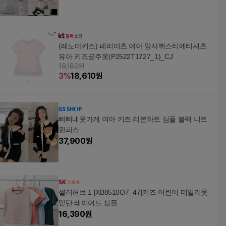
(레노마키즈) 페리미츠 여아 망사뷔스티에티셔츠
유아 키즈공주옷(P2522T1727_1)_CJ
19,180원
3
%
18,610
원
삐삐네옷가게 여아 키즈 리본하트 심플 블랙 니트
원피스
37,900
원
셀러허브 1 [XB8510O7_47]키즈 어린이 데일리옷
밑단 레이어드 심플
16,390
원