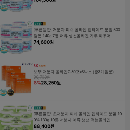
104,500
원
[푸른들판] 저분자 피쉬 콜라겐 펩타이드 분말 500
달톤 140g 7통 어류 생선콜라겐 가루 파우더
74,600
원
보뚜 저분자 콜라겐C 30포x3박스 (총3개월분)
30,700원
8
%
28,250
원
[푸른들판] 초저분자 피쉬 콜라겐 펩타이드 분말 10
0% 130g 10통 저분자 어류 생선 먹는콜라겐
88,400
원