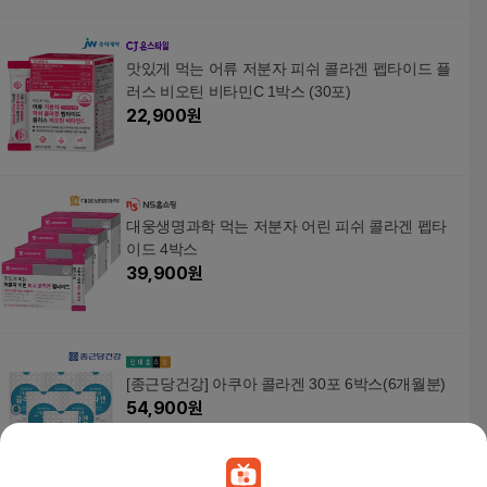
맛있게 먹는 어류 저분자 피쉬 콜라겐 펩타이드 플
러스 비오틴 비타민C 1박스 (30포)
22,900
원
대웅생명과학 먹는 저분자 어린 피쉬 콜라겐 펩타
이드 4박스
39,900
원
[종근당건강] 아쿠아 콜라겐 30포 6박스(6개월분)
54,900
원