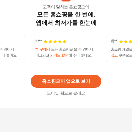
고객이 말하는 홈쇼핑모아
모든 홈쇼핑을 한 번에,
[종근당건강] 아쿠아 콜라겐 30포 3박스(3개월분)
29,900
원
앱에서 최저가를 한눈에
종근당건강 아쿠아 콜라겐 (2gX30포) 4박스(총4개
월분)
38,900
원
홈쇼핑모아 앱으로 보기
모바일 웹으로 볼래요
일양약품 프라임 저분자 피쉬콜라겐 90포 1통(3개
월분) / 먹는 엘라스틴
24,900
원