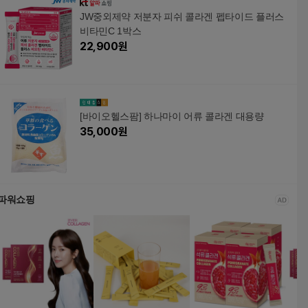
JW중외제약 저분자 피쉬 콜라겐 펩타이드 플러스
비타민C 1박스
22,900
원
[바이오헬스팜] 하나마이 어류 콜라겐 대용량
35,000
원
파워쇼핑