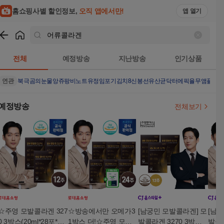
홈쇼핑사별 할인정보,
오직 앱에서만!
앱 열기
쇼핑
어류콜라겐
검색결과
전체
예정방송
지난방송
인기상품
연관
북극곰의눈물
앙쥬팡
비노트
유정임포기김치8
신봉선유산균
닥터에픽율무앰플
안
예정방송
전체보기
☆주영 모발콜라겐 327
☆방송에서만 오메가3
[남궁민 모발콜라겐] 모
[남
0 3박스(20ml*28포*3
1박스 더!☆주영 모발
발콜라겐 3270 3박스 1
발콜라