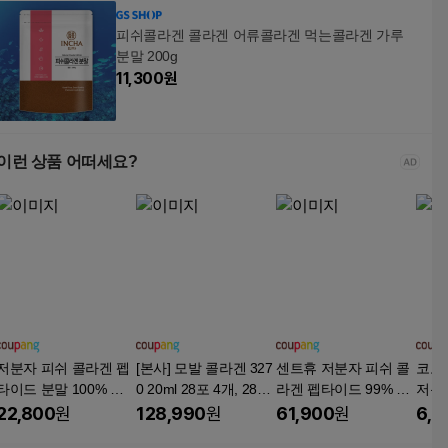
피쉬콜라겐 콜라겐 어류콜라겐 먹는콜라겐 가루
분말 200g
11,300
원
이런 상품 어떠세요?
저분자 피쉬 콜라겐 펩
[본사] 모발 콜라겐 327
센트휴 저분자 피쉬 콜
코오
타이드 분말 100% 초
0 20ml 28포 4개, 28회
라겐 펩타이드 99% 비
저분자
저분자 300달톤 식약청
분, 4박스
오틴, 4개, 180정
p
22,800
원
128,990
원
61,900
원
6,5
HACCP 인증