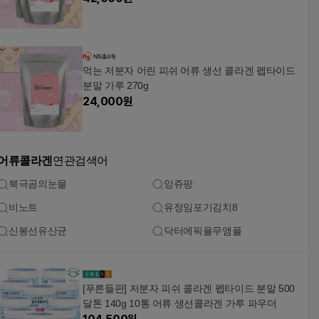
먹는 저분자 어린 피쉬 어류 생선 콜라겐 펩타이드
분말 가루 270g
24,000
원
어류콜라겐
연관검색어
북극곰의눈물
앙쥬팡
비노트
유정임포기김치8
신봉선유산균
닥터에픽율무앰플
[푸른들판] 저분자 피쉬 콜라겐 펩타이드 분말 500
달톤 140g 10통 어류 생선콜라겐 가루 파우더