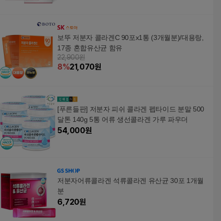
보뚜 저분자 콜라겐C 90포x1통 (3개월분)/대용랑,
17종 혼합유산균 함유
22,900원
8
%
21,070
원
[푸른들판] 저분자 피쉬 콜라겐 펩타이드 분말 500
달톤 140g 5통 어류 생선콜라겐 가루 파우더
54,000
원
저분자어류콜라겐 석류콜라겐 유산균 30포 1개월
분
6,720
원