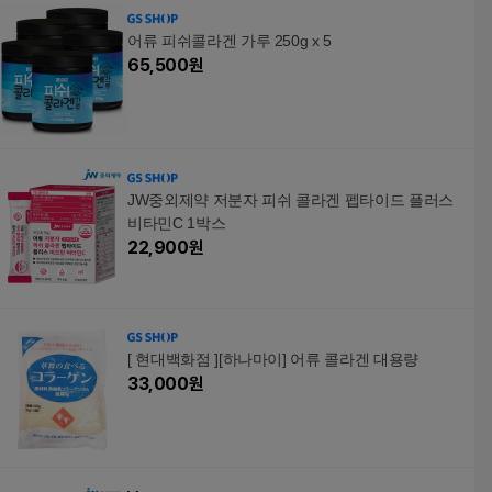
어류 피쉬콜라겐 가루 250g x 5
65,500
원
JW중외제약 저분자 피쉬 콜라겐 펩타이드 플러스
비타민C 1박스
22,900
원
[ 현대백화점 ][하나마이] 어류 콜라겐 대용량
33,000
원