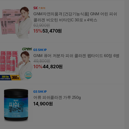
GNM자연의품격 [건강기능식품] GNM 어린 피쉬
콜라겐 비오틴 비타민C 30포 x 4박스
62,900원
15
%
53,470
원
GNM 퓨어 저분자 피쉬 콜라겐 펩타이드 60정 6병
49,800원
10
%
44,820
원
어류 피쉬콜라겐 가루 250g
14,900
원