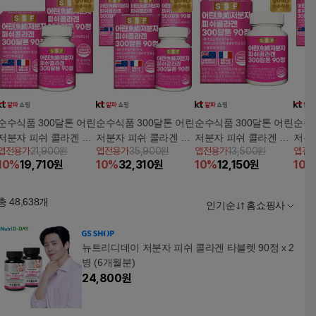
순수식품 300달톤 어린
순수식품 300달톤 어린
순수식품 300달톤 어린
순수
저분자 피쉬 콜라겐 어
저분자 피쉬 콜라겐 어
저분자 피쉬 콜라겐 어
저분
앱전용가
21,900원
앱전용가
35,900원
앱전용가
13,500원
앱전
류 먹는 펩타이드 2박
류 먹는 펩타이드 4박
류 먹는 펩타이드 1박
류 먹
10
%
19,710
원
10
%
32,310
원
10
%
12,150
원
10
%
스(180정)
스(360정)
스(90정)
스(5
총
48,638
개
인기순
홈쇼핑사
뉴트리디데이 저분자 피쉬 콜라겐 타블렛 90정 x 2
병 (6개월분)
24,800
원