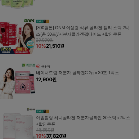
[300달톤] GNM 이성경 석류 콜라겐 젤리 스틱 2박
스(총 30포)/저분자콜라겐펩타이드 +할인쿠폰
23,900원
10
%
21,510
원
네이처드림 저분자 콜라겐C 2g x 30포 1박스
12,900
원
아임힐링 허니콜라겐 저분자콜라겐 30스틱 x2박스
+할인쿠폰
46,680원
19
%
37,820
원