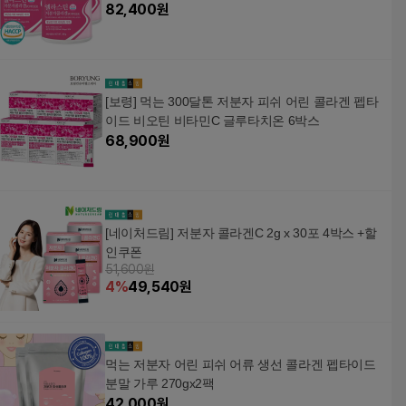
82,400
원
[보령] 먹는 300달톤 저분자 피쉬 어린 콜라겐 펩타
이드 비오틴 비타민C 글루타치온 6박스
68,900
원
[네이처드림] 저분자 콜라겐C 2g x 30포 4박스 +할
인쿠폰
51,600원
4
%
49,540
원
먹는 저분자 어린 피쉬 어류 생선 콜라겐 펩타이드
분말 가루 270gx2팩
42,000
원