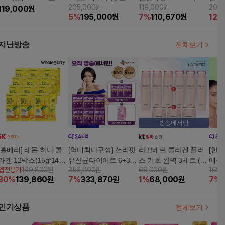
205,000원
119,000원
205
박스)
119,000
원
콜라겐 3270 6박스+ 식
2주분
4주
5
%
195,000
원
7
%
110,670
원
12
%
물성 오메가3 600 1박
스
지난방송
전체보기
방송에서만
[홀베리] 레몬 하나 콜
[역대최다구성] 쓰리핏
라끄베르 콜라겐 플러
[한
라겐 12박스(15g*14포*
유산균다이어트 6+3개
스 기초 완벽 3세트 (스
에끌라
앱전용가
199,800원
359,000원
69,000원
168,
12박스/168포)
월분(9개월분)+콜라겐
킨3+로션3+크림3)
(화
30
%
139,860
원
7
%
333,870
원
1
%
68,000
원
7
%
스틱 1박스(30포)
루)+
+콜
인기상품
전체보기