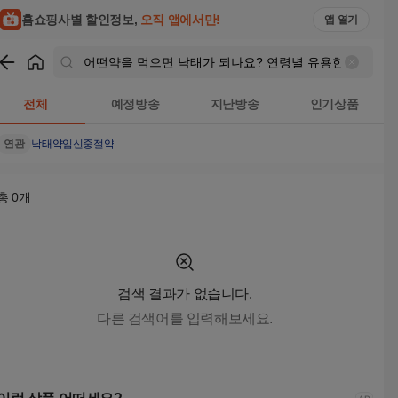
홈쇼핑사별 할인정보,
오직 앱에서만!
앱 열기
쇼핑
어떤약을 먹으면 낙태가 되나요? 연령별 유용한 모음 낙태수술가능
전체
예정방송
지난방송
인기상품
연관
낙태약
임신중절약
총
0
개
검색 결과가 없습니다.
다른 검색어를 입력해보세요.