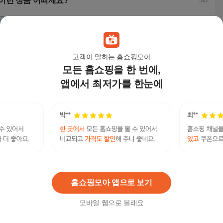
이런 상품 어떠세요?
고객이 말하는 홈쇼핑모아
모든 홈쇼핑을 한 번에,
앱에서 최저가를 한눈에
Moment Shop 남성용
머시따 남성용 챔프 트
JEEP spirit 트레이닝복
머시
뉴욕USA 후드티 조거
랙 저지 집업 자켓 + 트
상하세트/바람막이/남
랙 저
팬츠 상하세트
랙 스트링 와이드팬츠
성츄리닝/여성츄리닝
랙 
4,300
원
29,800
원
43,000
원
29,
어떤약을 먹으면 낙태가 되나요? 연령별 유용한 모
음 낙태수술가능한 곳 - 미프진 낙태약 구입 공식홈
연관검색어
페이지 Mife123.xyz
낙태약
임신중절약
홈쇼핑모아 앱으로 보기
모바일 웹으로 볼래요