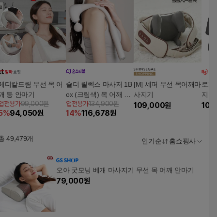
메디칼드림 무선 목 어
숄더 릴렉스 마사저 1B
[M] 셰퍼 무선 목어깨마
로페
깨 등 안마기
ox (크림색) 목 어깨 등
사지기
지기 
앱전용가
99,000원
앱전용가
134,900원
골반 전신 셀프 효도손
109,000
원
쿠폰+
109
5
%
94,050
원
14
%
116,678
원
안마기
립
총
49,479
개
인기순
홈쇼핑사
오아 굿모닝 베개 마사지기 무선 목 어깨 안마기
79,000
원