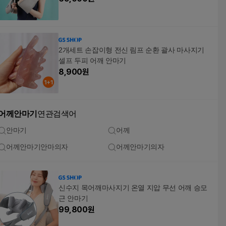
2개세트 손잡이형 전신 림프 순환 괄사 마사지기
셀프 두피 어깨 안마기
8,900
원
어께안마기
연관검색어
안마기
어께
어께안마기안마의자
어께안마기의자
신수지 목어깨마사지기 온열 지압 무선 어깨 승모
근 안마기
99,800
원