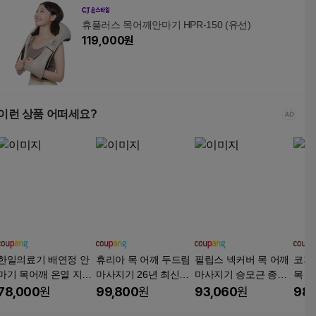
휴플러스 목어깨안마기 HPR-150 (유선)
119,000
원
이런 상품 어떠세요?
한일의료기 배연정 안
휴리아 목 어깨 두드림
필립스 넥커버 목 어깨
코지마
마기 목어깨 온열 지압
마사지기 26년 최신형
마사지기 승모근 종아
목 어
마사지기, 1개, 단품, Hi
온열 승모근 주무름 안
리 안마기, PPM3322,
N-1
78,000
원
99,800
원
93,060
원
98,
-M2000
마기 찜질 무선 지압기,
네이비