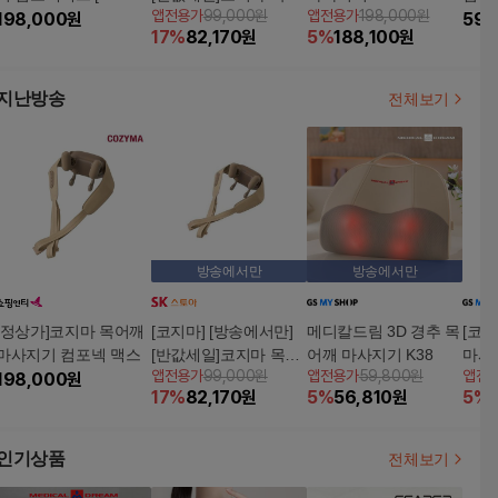
앱전용가
99,000원
앱전용가
198,000원
50WL]
198,000
원
깨마사지기 컴포넥 맥
기
59,
17
%
82,170
원
5
%
188,100
원
스 CMN-850WL
지난방송
전체보기
방송에서만
방송에서만
[정상가]코지마 목어깨
[코지마] [방송에서만]
메디칼드림 3D 경추 목
[코
마사지기 컴포넥 맥스
[반값세일]코지마 목어
어깨 마사지기 K38
마사지
앱전용가
99,000원
앱전용가
59,800원
앱전
198,000
원
깨마사지기 컴포넥 맥
17
%
82,170
원
5
%
56,810
원
5
%
스 CMN-850WL
인기상품
전체보기