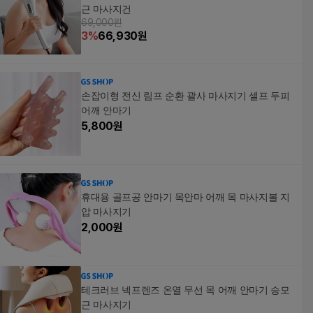
근 마사지건
69,000원
3
%
66,930
원
손잡이형 전신 림프 순환 괄사 마사지기 셀프 두피
어깨 안마기
5,800
원
휴대용 골프공 안마기 목안마 어깨 목 마사지볼 지
압 마사지기
2,000
원
테크러브 넥프렌즈 온열 무선 목 어깨 안마기 승모
근 마사지기