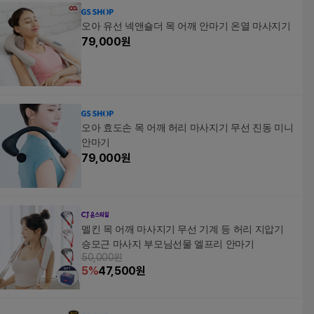
베이지+그린, 목어깨
마사지기
오아 유선 넥앤숄더 목 어깨 안마기 온열 마사지기
79,000
원
오아 효도손 목 어깨 허리 마사지기 무선 진동 미니
안마기
79,000
원
멜킨 목 어깨 마사지기 무선 기계 등 허리 지압기
승모근 마사지 부모님선물 엘프리 안마기
50,000원
5
%
47,500
원