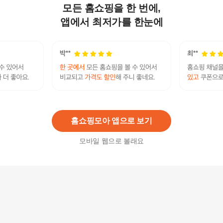
모든 홈쇼핑을 한 번에,
나오텍6100 온열 회전 목어깨 안마기 마사지기
74,500원
앱에서 최저가를 한눈에
3
%
72,270
원
닥터웰 의자형 마사지기 목 어깨 등 허리 안마의자
안마기
359,000
원
홈쇼핑모아 앱으로 보기
모바일 웹으로 볼래요
온열쿠션마사지기 8구안마 목어깨 허리케어 차량
가정겸용 닥터웰DR690
56,900
원