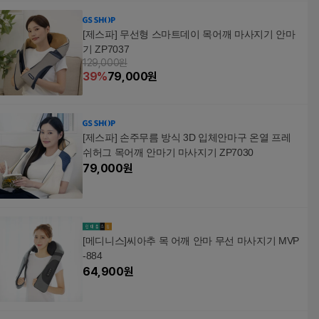
[제스파] 무선형 스마트데이 목어깨 마사지기 안마
기 ZP7037
129,000원
39
%
79,000
원
[제스파] 손주무름 방식 3D 입체안마구 온열 프레
쉬허그 목어깨 안마기 마사지기 ZP7030
79,000
원
[메디니스]씨아추 목 어깨 안마 무선 마사지기 MVP
-884
64,900
원