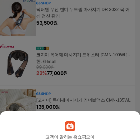
닥터웰 무선 핸디 두드림 마사지기 DR-2022 목 어
깨 전신 관리
53,500
원
코지마 목어깨 마사지기 트위스터 [CMN-100WL] -
현대Hmall
99,000원
22
%
77,000
원
[코지마] 목어깨마사지기 러너블맥스 CMN-135WL
135,000
원
고객이 말하는 홈쇼핑모아