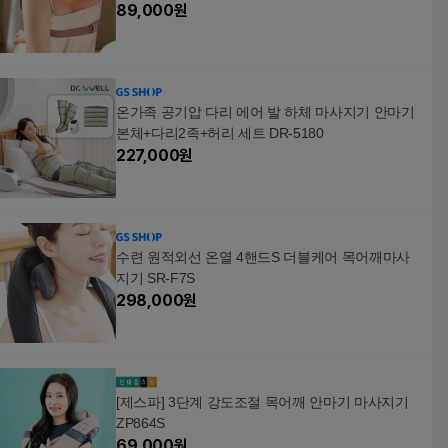
89,000
원
온가족 공기압 다리 에어 발 하체 마사지기 안마기
본체+다리2족+허리 세트 DR-5180
227,000
원
수련 원적외선 온열 4핸드S 더블케어 목어깨마사
지기 SR-F7S
298,000
원
[제스파] 3단계 강도조절 목어깨 안마기 마사지기
ZP864S
69,000
원