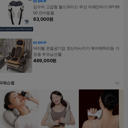
김수자 고급형 월드와이드 무선 어깨안마기 KP-99
00 안마용품
63,000
원
닥터웰 온열공기압 전신마사지기 목어깨허리등 가
정용 부모님선물
469,000
원
파워쇼핑