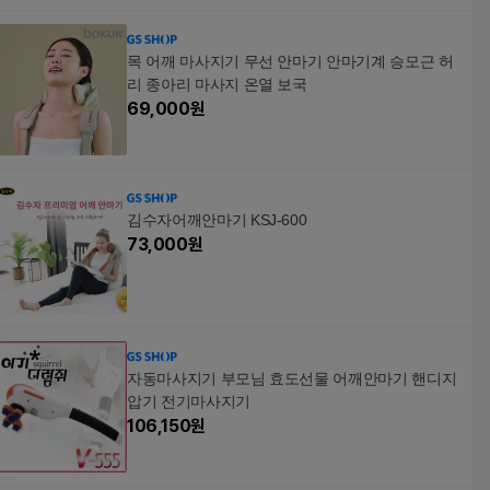
목 어깨 마사지기 무선 안마기 안마기계 승모근 허
리 종아리 마사지 온열 보국
69,000
원
김수자어깨안마기 KSJ-600
73,000
원
자동마사지기 부모님 효도선물 어깨안마기 핸디지
압기 전기마사지기
106,150
원