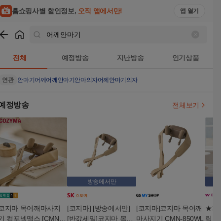
홈쇼핑사별 할인정보,
오직 앱에서만!
앱 열기
쇼핑
어께안마기
검색결과
전체
예정방송
지난방송
인기상품
연관
안마기
어께
어께안마기안마의자
어께안마기의자
예정방송
전체보기
방송에서만
코지마 목어깨마사지
[코지마] [방송에서만]
[코지마]코지마 목어깨
★파
기 컴포넥맥스 [CMN-8
[반값세일]코지마 목어
마사지기 CMN-850WL
림 