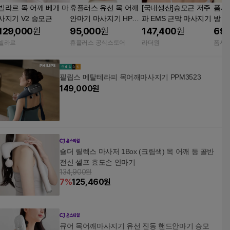
빌라르 목 어깨 베개 마
휴플러스 유선 목 어깨
[국내생산]승모근 저주
폼세
사지기 V2 승모근
안마기 마사지기 HPR-
파 EMS 근막 마사지기
방 
150
부 롤
129,000
원
95,000
원
147,400
원
69,
기
빌라르
휴플러스 공식스토어
라더원
폼세
필립스 메탈테라피 목어깨마사지기 PPM3523
149,000
원
숄더 릴렉스 마사저 1Box (크림색) 목 어깨 등 골반
전신 셀프 효도손 안마기
134,900원
7
%
125,460
원
큐어 목어깨마사지기 유선 진동 핸드안마기 승모