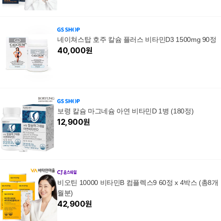
네이쳐스탑 호주 칼슘 플러스 비타민D3 1500mg 90정
40,000
원
보령 칼슘 마그네슘 아연 비타민D 1병 (180정)
12,900
원
비오틴 10000 비타민B 컴플렉스9 60정 x 4박스 (총8개
월분)
42,900
원