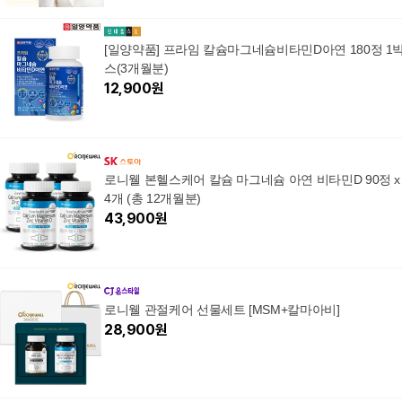
[일양약품] 프라임 칼슘마그네슘비타민D아연 180정 1
스(3개월분)
12,900
원
로니웰 본헬스케어 칼슘 마그네슘 아연 비타민D 90정 x
4개 (총 12개월분)
43,900
원
로니웰 관절케어 선물세트 [MSM+칼마아비]
28,900
원