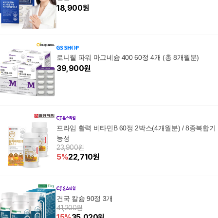
18,900
원
로니웰 파워 마그네슘 400 60정 4개 (총 8개월분)
39,900
원
프라임 활력 비타민B 60정 2박스(4개월분) / 8종복합기
능성
23,900원
5
%
22,710
원
건국 칼슘 90정 3개
41,200원
15
%
35,020
원