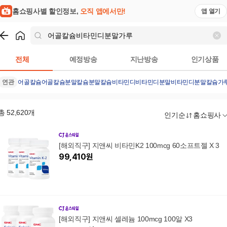
홈쇼핑사별 할인정보,
오직 앱에서만!
앱 열기
쇼핑
어골칼슘비타민디분말가루
검색결과
전체
예정방송
지난방송
인기상품
연관
어골칼슘
어골칼슘분말
칼슘분말
칼슘
비타민디
비타민디분말
비타민디분말
칼슘가
총
52,620
개
인기순
홈쇼핑사
[해외직구] 지앤씨 비타민K2 100mcg 60소프트젤 X 3
99,410
원
[해외직구] 지앤씨 셀레늄 100mcg 100알 X3