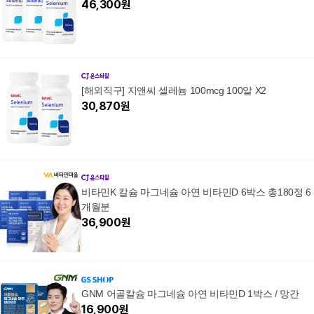
46,300
원
[해외직구] 지앤씨 셀레늄 100mcg 100알 X2
30,870
원
비타민K 칼슘 마그네슘 아연 비타민D 6박스 총180정 6
개월분
36,900
원
GNM 어골칼슘 마그네슘 아연 비타민D 1박스 / 망간
16,900
원