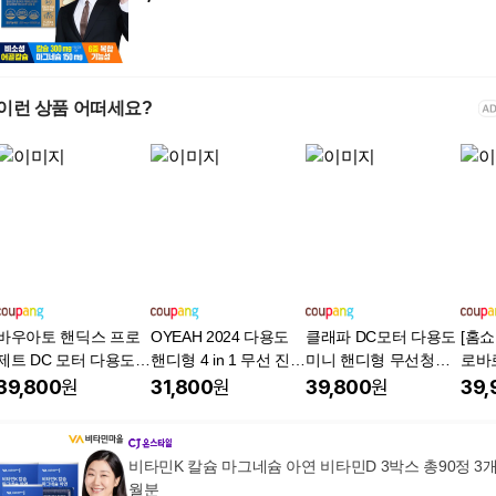
이런 상품 어떠세요?
바우아토 핸딕스 프로
OYEAH 2024 다용도
클래파 DC모터 다용도
[홈쇼
제트 DC 모터 다용도
핸디형 4 in 1 무선 진공
미니 핸디형 무선청소
로바
미니 무선 핸디 청소기,
청소기 YK-330 스틱청
기, 그레이, BVC-H10
청소
39,800
원
31,800
원
39,800
원
39,
화이트, D-B-0702
소기 핸디청소기, 흰색
회용
레 
레 
비타민K 칼슘 마그네슘 아연 비타민D 3박스 총90정 3
포, 
월분