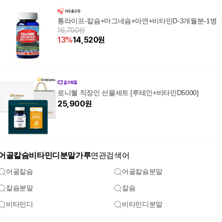
통라이프-칼슘+마그네슘+아연+비타민D-3개월분-1병
16,700원
13
%
14,520
원
로니웰 직장인 선물세트 [루테인+비타민D5000]
25,900
원
어골칼슘비타민디분말가루
연관검색어
어골칼슘
어골칼슘분말
칼슘분말
칼슘
비타민디
비타민디분말