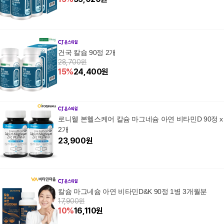
건국 칼슘 90정 2개
28,700원
15
%
24,400
원
로니웰 본헬스케어 칼슘 마그네슘 아연 비타민D 90정 x
2개
23,900
원
칼슘 마그네슘 아연 비타민D&K 90정 1병 3개월분
17,900원
10
%
16,110
원