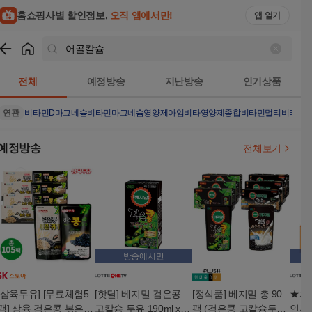
홈쇼핑사별 할인정보,
오직 앱에서만!
앱 열기
쇼핑
어골칼슘
검색결과
전체
예정방송
지난방송
인기상품
연관
비타민D
마그네슘
비타민
마그네슘영양제
아임비타
영양제
종합비타민멀티비타민
예정방송
전체보기
방송에서만
[삼육두유] [무료체험5
[핫딜] 베지밀 검은콩
[정식품] 베지밀 총 90
★체
팩] 삼육 검은콩 볶은귀
고칼슘 두유 190ml x 4
팩 (검은콩 고칼슘두유
인까