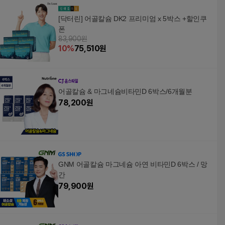
[닥터린] 어골칼슘 DK2 프리미엄 x 5박스 +할인쿠
폰
83,900원
10
%
75,510
원
어골칼슘 & 마그네슘비타민D 6박스/6개월분
78,200
원
GNM 어골칼슘 마그네슘 아연 비타민D 6박스 / 망
간
79,900
원