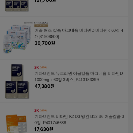
127,700
원
어골 해조 칼슘 마그네슘 비타민D 비타민K 60정 4
개[31908800]
30,700
원
기타브랜드 뉴트리원 어골칼슘 마그네슘 비타민D
1000mg x 60정 3박스_P413183399
47,380
원
기타브랜드 비타민 K2 D3 망간 B12 B6 어골칼슘 3
0정_P401746638
17,630
원