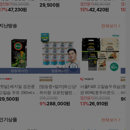
앱전용가
56,900원
앱전용가
49,900원
앱전
리두유 60팩 + 검은콩
8팩
29,500
원
190ml x 45팩 + 검은콩
두유 
17
%
47,230
원
15
%
42,420
원
10
%
과칼슘 45팩 (총 105
아몬드호두 두유 190m
총 1
팩)
l x 45팩)
슘&비
은콩과
지난방송
전체보기
아몬드
방송에서만
방송에서만
[핫딜] 베지밀 검은콩
[방송중+칼마]최신상!
서울F&B 고칼슘두유습
[종
고칼슘 두유 190ml x 4
하이뮨 프로틴밸런스
관 80팩(호두아몬드 19
비타
318,000원
앱전용가
30,900원
8팩
29,500
원
알파 12캔+칼슘마그네
0mlX40팩+검은참깨 1
타민D
99,
9
%
288,000
원
13
%
26,910
원
슘
90mlX40팩)
+아
인기상품
전체보기