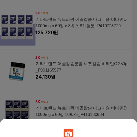
기타브랜드 뉴트리원 어골칼슘 마그네슘 비타민D
1000mg x 60정 x 8박스 8개월분_P410723729
125,720
원
기타브랜드 어골칼슘분말 해조칼슘 비타민C 250g
_P391165577
24,130
원
기타브랜드 뉴트리원 어골칼슘 마그네슘 비타민D
1000mg x 60정 10박스_P413180684
141,430
원