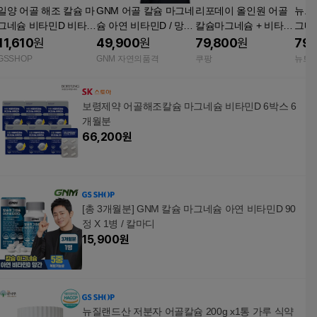
일양 어골 해조 칼슘 마
GNM 어골 칼슘 마그네
리포데이 올인원 어골
뉴트
그네슘 비타민D 비타민
슘 아연 비타민D / 망간
칼슘마그네슘 + 비타민
그네슘
K 60정 1개 / 칼마디
60정, 4개
D+망간+폴리감마글루
슐, 
11,610
원
49,900
원
79,800
원
79,
탐산 칼마디 뼈건강 뼈
GSSHOP
GNM 자연의품격
쿠팡
뉴트
영양제 골다골증 예방
60정 2개
보령제약 어골해조칼슘 마그네슘 비타민D 6박스 6
개월분
66,200
원
[총 3개월분] GNM 칼슘 마그네슘 아연 비타민D 90
정 X 1병 / 칼마디
15,900
원
뉴질랜드산 저분자 어골칼슘 200g x1통 가루 식약