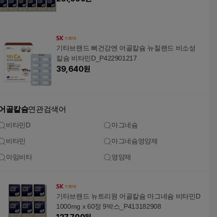
기타브랜드 뻐건강엔 어골칼슘 뉴질랜드 비소성
칼슘 비타민D_P422901217
39,640
원
어골칼슘
연관검색어
비타민D
마그네슘
비타민
마그네슘영양제
아임비타
영양제
기타브랜드 뉴트리원 어골칼슘 마그네슘 비타민D
1000mg x 60정 9박스_P413182908