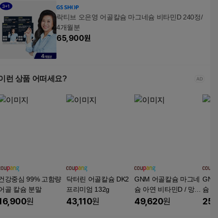
락티브 오은영 어골칼슘 마그네슘 비타민D 240정/
4개월분
65,900
원
이런 상품 어떠세요?
건강중심 99% 고함량
닥터린 어골칼슘 DK2
GNM 어골칼슘 마그네
GN
어골 칼슘 분말
프리미엄 132g
슘 아연 비타민D / 망간
슘 아
폴리감마글루탐산 뼈
폴리
16,900
원
43,110
원
49,620
원
25,
건강, 60정, 4개
건강,