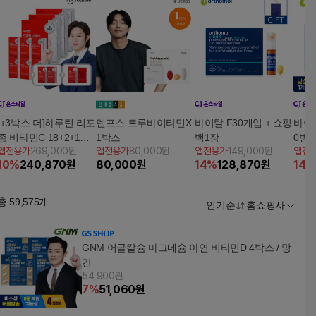
[+3박스 더]하루틴 리포
덴프스 트루바이타민X
바이탈 F30개입 + 쇼핑
바이탈
좀 비타민C 18+2+1개
1박스
백1장
0병)
앱전용가
269,000원
앱전용가
80,000원
앱전용가
149,000원
앱전
월
10
%
240,870
원
80,000
원
14
%
128,870
원
14
%
총
59,575
개
인기순
홈쇼핑사
GNM 어골칼슘 마그네슘 아연 비타민D 4박스 / 망
간
54,900원
7
%
51,060
원