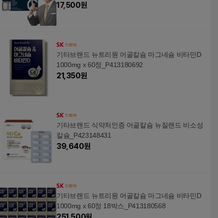
17,500
원
기타브랜드 뉴트리원 어골칼슘 마그네슘 비타민D
1000mg x 60정_P413180692
21,350
원
기타브랜드 식약처인증 어골칼슘 뉴질랜드 비소성
칼슘_P423148431
39,640
원
기타브랜드 뉴트리원 어골칼슘 마그네슘 비타민D
1000mg x 60정 18박스_P413180568
251,500
원