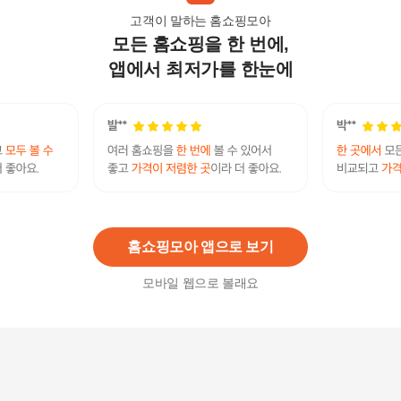
고객이 말하는 홈쇼핑모아
모든 홈쇼핑을 한 번에,
기타브랜드 뉴트리원 어골칼슘 마그네슘 비타민D
1000mg x 60정 4박스_P413182318
앱에서 최저가를 한눈에
61,200
원
기타브랜드 슈퍼피쉬 어골칼슘 PGA 비타민D 비타
민K 망간 영양 60정_P391400642
14,850
원
홈쇼핑모아 앱으로 보기
모바일 웹으로 볼래요
기타브랜드 뉴트리원 어골칼슘 마그네슘 비타민D
1000mg 60정/mjc_P396006781
20,490
원