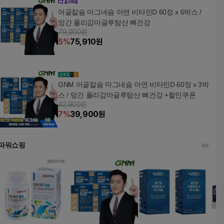
어골칼슘 마그네슘 아연 비타민D 60정 x 6박스 /
망간 폴리감마글루탐산 뼈건강
79,900원
5
%
75,910
원
GNM 어골칼슘 마그네슘 아연 비타민D 60정 x 3박
스 / 망간 폴리감마글루탐산 뼈건강 +할인쿠폰
42,900원
7
%
39,900
원
파워쇼핑