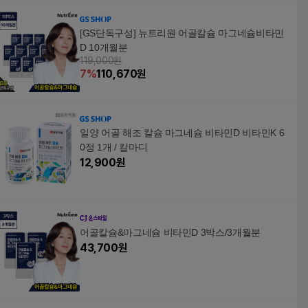
[GS단독구성] 뉴트리원 어골칼슘 마그네슘비타민
D 10개월분
119,000원
7
%
110,670
원
일양 어골 해조 칼슘 마그네슘 비타민D 비타민K 6
0정 1개 / 칼마디
12,900
원
어골칼슘&마그네슘 비타민D 3박스/3개월분
43,700
원