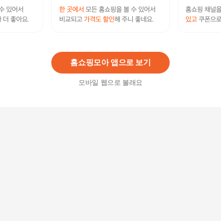
스킨1004마다가스카르센텔라앰플폼125ml저자극
약산성(SH)
16,800원
3
%
16,300
원
홈쇼핑모아 앱으로 보기
모바일 웹으로 볼래요
[디앙쉐] 디앙쉐 베리어 리커버리 클렌징 밀크 300
ml 약산성 수용성 고보습
42,400원
3
%
41,130
원
저자극약산성젠틀스킨젤클렌저473mlx3
56,900원
3
%
55,200
원