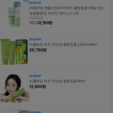
[적립5%] 센텔리안24 마데카 클렌징폼 160g 약산
성폼클렌징 저자극 아미노산 1개
13,500원
10
%
12,150
원
비플레인 녹두 약산성 클렌징폼 120ml+80ml
20,750
원
비플레인 녹두 약산성 클렌징폼 80ml
12,000
원