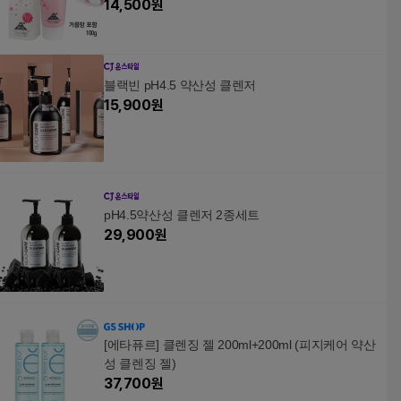
14,500
원
블랙빈 pH4.5 약산성 클렌저
15,900
원
pH4.5약산성 클렌저 2종세트
29,900
원
[에타퓨르] 클렌징 젤 200ml+200ml (피지케어 약산
성 클렌징 젤)
37,700
원