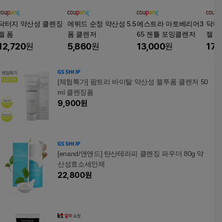
닥터지 약산성 클렌징
에뛰드 순정 약산성 5.5
에스트라 아토베리어3
닥터
젤 폼
폼 클렌저
65 젠틀 포밍클렌저
젤 폼
12,720
원
5,860
원
13,000
원
17,
[체험특가] 팜트리 바이탈 약산성 젤투폼 클렌저 50
ml 클렌징폼
9,900
원
[enand/앤앤드] 탄산테라피 클렌징 파우더 80g 약
산성효소세안제
22,800
원