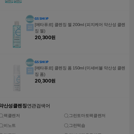
[에타퓨르] 클렌징 젤 200ml (피지케어 약산성 클렌
징 젤)
20,300
원
[에타퓨르] 클렌징 폼 150ml (미세버블 약산성 클렌
징 폼)
20,300
원
약산성클렌징
연관검색어
팩클렌저
그린토마토팩클렌저
비노트
그린떡숍