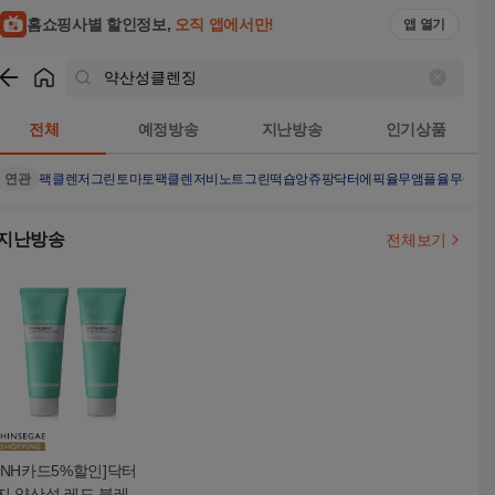
홈쇼핑사별 할인정보,
오직 앱에서만!
앱 열기
쇼핑
약산성클렌징
검색결과
전체
예정방송
지난방송
인기상품
연관
팩클렌저
그린토마토팩클렌저
비노트
그린떡숍
앙쥬팡
닥터에픽율무앰플
율무클렌
지난방송
전체보기
[NH카드5%할인]닥터
지 약산성 레드 블레미