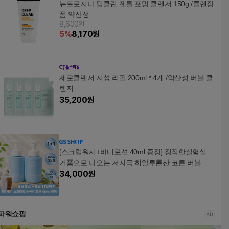
뉴트로지나 딥클린 젠틀 포밍 클렌저 150g /클렌징
폼 약산성
8,600원
5
%
8,170
원
제로클렌저 지성 리필 200ml * 4개 /약산성 버블 클
렌저
35,200
원
[스크럽워시+바디로션 40ml 증정] 정직한실험실
거품으로 나오는 저자극 히알루론산 코튼 버블 클
렌저 290ml*2개
34,000
원
파워쇼핑