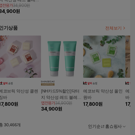
앱전용가
34,900원
쉬 클리어 수딩 폼 150
34,900
원
ml 1+1
인기상품
전체보기
에코브릭 약산성 클렌
[NH카드5%할인]닥터
에코브릭 약산성 올인
에코
징바
지 약산성 레드 블레미
원바
바 _
앱전용가
34,900원
17,800
원
쉬 클리어 수딩 폼 150
17,800
원
17,
34,900
원
ml 1+1
총
30,466
개
인기순
홈쇼핑사