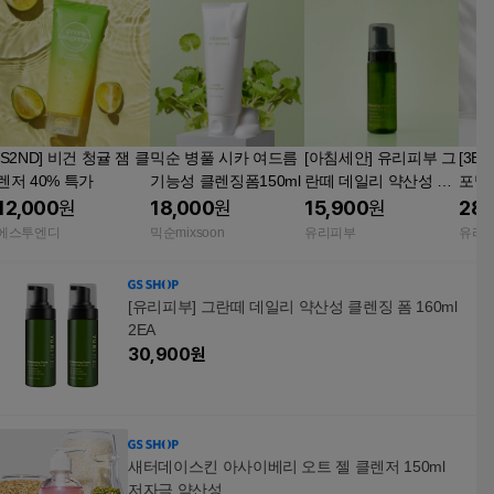
[S2ND] 비건 청귤 잼 클
믹순 병풀 시카 여드름
[아침세안] 유리피부 그
[3E
렌저 40% 특가
기능성 클렌징폼150ml
란떼 데일리 약산성 클
포밍 
렌징 폼 160ml
ml 
12,000
원
18,000
원
15,900
원
28,
에스투엔디
믹순mixsoon
유리피부
유리
[유리피부] 그란떼 데일리 약산성 클렌징 폼 160ml
2EA
30,900
원
새터데이스킨 아사이베리 오트 젤 클렌저 150ml
저자극 약산성