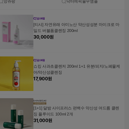
앙쥬팡
닥터에픽율무앰플
[티샤] 자연유래 아미노산 약산성성분 마이크로 마
일드 버블폼클렌징 200ml
30,000
원
쇼킹 사과초클렌저 200ml 1+1 유분/피지/노폐물케
어/약산성클렌징
17,900
원
[1+1] 달밤 사이프러스 편백수 약산성 여드름 클렌
징 플루이드 100ml 2개
31,000
원