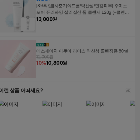
[8%적립][사춘기여드름/약산성/민감피부] 주미소
포어 퓨리파잉 살리실산 폼 클렌저 120g (+클렌징
폼 20ml)
13,000
원
에스네이처 아쿠아 라이스 약산성 클렌징폼 80ml
12,000원
10
%
10,800
원
이런 상품 어떠세요?