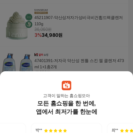
45211907-약산성저자가성비극비건휩드팩클렌저
110g
36,060원
3
%
34,980
원
47401391-저자극 약산성 젠틀 스킨 젤 클렌저 473
ml 1+1총2개
41,360원
3
%
40,120
원
고객이 말하는 홈쇼핑모아
모든 홈쇼핑을 한 번에,
저자극약산성젠틀스킨젤클렌저473mlx2
39,900원
앱에서 최저가를 한눈에
3
%
38,710
원