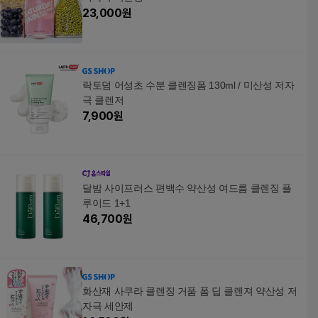
23,000
원
락토덤 어성초 수분 클렌징폼 130ml / 미산성 저자
극 클렌저
7,900
원
달밤 사이프러스 편백수 약산성 여드름 클렌징 플
루이드 1+1
46,700
원
화산재 사쿠라 클렌징 거품 폼 딥 클렌져 약산성 저
자극 세안제