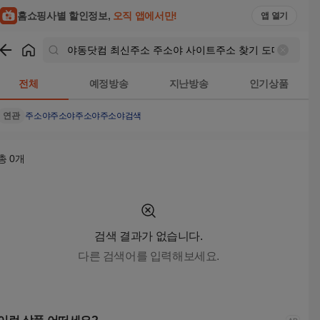
야동닷컴 최신주소 주소야 사이트주소 찾기 도메인 주소 링크 찾기 M
홈쇼핑사별 할인정보,
오직 앱에서만!
앱 열기
쇼핑
야동닷컴 최신주소 주소야 사이트주소 찾기 도메인 주소 링크 찾기 
전체
예정방송
지난방송
인기상품
연관
주소야
주소야주소야
주소야검색
총
0
개
검색 결과가 없습니다.
다른 검색어를 입력해보세요.