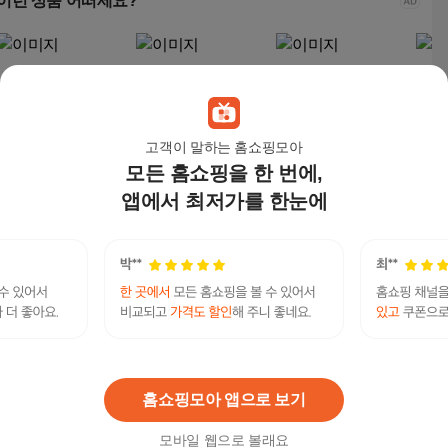
이런 상품 어떠세요?
고객이 말하는 홈쇼핑모아
모든 홈쇼핑을 한 번에,
앱에서 최저가를 한눈에
NICESUN 저소음 공기
코웨이 에어 카트리지
코웨이 플로우 360 공
코웨이
청정기 360도 음이온 +
공기청정기 60㎡, AP-1
기청정기 63㎡, 샌드베
기청정
5가지 무드등 향료 추
821F, 도브화이트
이지, AP-1924A
이트, 
46,900
원
269,000
원
349,000
원
349
가 가능 거실/원룸/반려
동물 청정기 DK08
야동닷컴 최신주소 주소야 사이트주소 찾기 도메인
연관검색어
주소 링크 찾기 Minky.top
주소야
주소야주소야
주소야검색
홈쇼핑모아 앱으로 보기
모바일 웹으로 볼래요