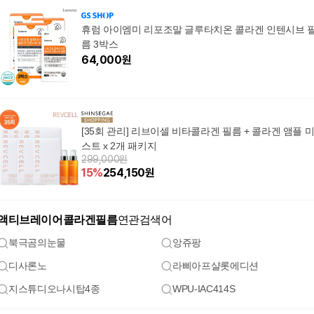
휴럼 아이엠미 리포조말 글루타치온 콜라겐 인텐시브 
름 3박스
64,000
원
[35회 관리] 리브이셀 비타콜라겐 필름 + 콜라겐 앰플 
스트 x 2개 패키지
299,000원
15
%
254,150
원
액티브레이어콜라겐필름
연관검색어
북극곰의눈물
앙쥬팡
디사론노
라삐아프샬롯에디션
지스튜디오나시탑4종
WPU-IAC414S