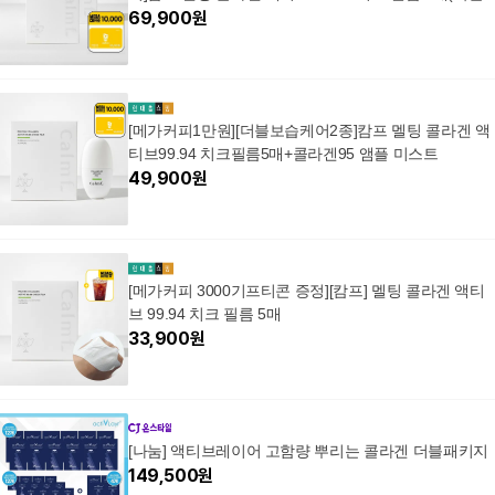
콜라겐)
69,900
원
[메가커피1만원][더블보습케어2종]캄프 멜팅 콜라겐 액
티브99.94 치크필름5매+콜라겐95 앰플 미스트
49,900
원
[메가커피 3000기프티콘 증정][캄프] 멜팅 콜라겐 액티
브 99.94 치크 필름 5매
33,900
원
[나눔] 액티브레이어 고함량 뿌리는 콜라겐 더블패키지
149,500
원