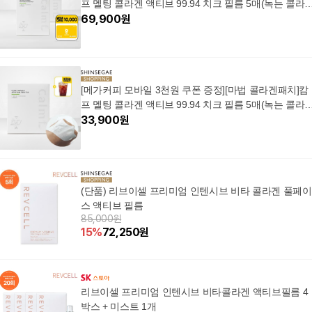
프 멜팅 콜라겐 액티브 99.94 치크 필름 5매(녹는 콜라
겐)
69,900
원
[메가커피 모바일 3천원 쿠폰 증정][마법 콜라겐패치]캄
프 멜팅 콜라겐 액티브 99.94 치크 필름 5매(녹는 콜라
겐)
33,900
원
(단품) 리브이셀 프리미엄 인텐시브 비타 콜라겐 풀페이
스 액티브 필름
85,000원
15
%
72,250
원
리브이셀 프리미엄 인텐시브 비타콜라겐 액티브필름 4
박스 + 미스트 1개