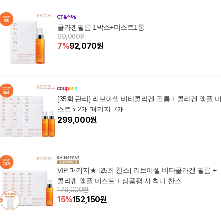
콜라겐필름 1박스+미스트1통
99,000원
7
%
92,070
원
[35회 관리] 리브이셀 비타콜라겐 필름 + 콜라겐 앰플 
스트 x 2개 패키지, 7개
299,000
원
VIP 패키지★ [25회 찬스] 리브이셀 비타콜라겐 필름 +
콜라겐 앰플 미스트 + 상품평 시 최다 찬스
179,000원
15
%
152,150
원