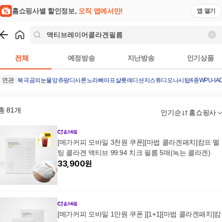
홈쇼핑사별 할인정보,
오직 앱에서만!
앱 열기
쇼핑
액티브레이어콜라겐필름
검색결과
전체
예정방송
지난방송
인기상품
연관
북극곰의눈물
앙쥬팡
디사론노
라삐아프샬롯에디션
지스튜디오나시탑4종
WPU-IA
총
81
개
인기순
홈쇼핑사
[메가커피 모바일 3천원 쿠폰][마법 콜라겐패치]캄프 멜
팅 콜라겐 액티브 99.94 치크 필름 5매(녹는 콜라겐)
33,900
원
[메가커피 모바일 1만원 쿠폰 ][1+1][마법 콜라겐패치]캄