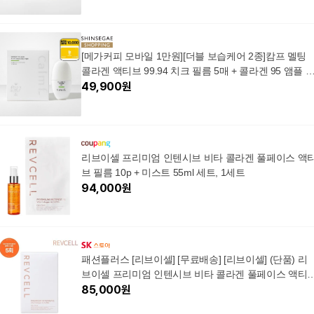
[메가커피 모바일 1만원][더블 보습케어 2종]캄프 멜팅
콜라겐 액티브 99.94 치크 필름 5매 + 콜라겐 95 앰플 
스트
49,900
원
리브이셀 프리미엄 인텐시브 비타 콜라겐 풀페이스 액
브 필름 10p + 미스트 55ml 세트, 1세트
94,000
원
패션플러스 [리브이셀] [무료배송] [리브이셀] (단품) 리
브이셀 프리미엄 인텐시브 비타 콜라겐 풀페이스 액티
필름
85,000
원