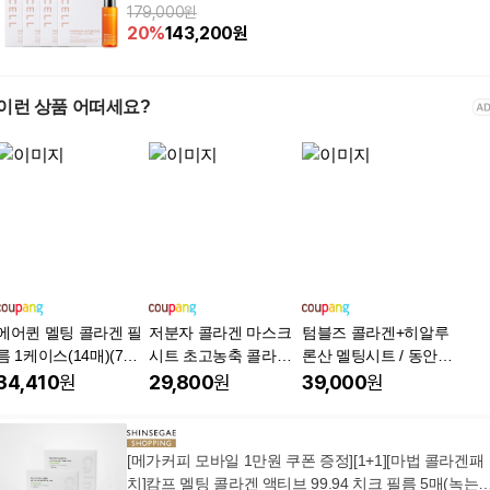
179,000원
20
%
143,200
원
이런 상품 어떠세요?
에어퀸 멜팅 콜라겐 필
저분자 콜라겐 마스크
텀블즈 콜라겐+히알루
름 1케이스(14매)(7일
시트 초고농축 콜라겐
론산 멜팅시트 / 동안탄
분) 3초 밀착 이마 눈밑
마스크팩 탄력 주름개
력 플럼핑 녹는마스크
34,410
원
29,800
원
39,000
원
눈가 팔자 주름 아이 패
선 리프팅 미백 수분 광
팩, 7개, 4개입
치, 1개, 7개입
채 젤 마스크팩, 1개, 1
2개입
[메가커피 모바일 1만원 쿠폰 증정][1+1][마법 콜라겐패
치]캄프 멜팅 콜라겐 액티브 99.94 치크 필름 5매(녹는