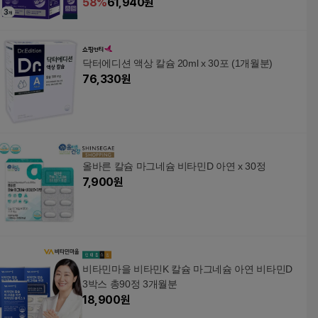
58
%
61,940
원
닥터에디션 액상 칼슘 20ml x 30포 (1개월분)
76,330
원
올바른 칼슘 마그네슘 비타민D 아연 x 30정
7,900
원
비타민마을 비타민K 칼슘 마그네슘 아연 비타민D
3박스 총90정 3개월분
18,900
원