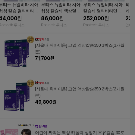
루티스 듀얼비타 치아
루티스 듀얼비타 치아
루티스 듀얼비타 치아
뼈쑥
형성 칼슘 멀티비타민
형성 칼슘제 액상멀티
칼슘제 멀티비타민 미
키즈
미네랄 액상 정제 오렌
비타민
네랄
액상
44,000
원
86,000
원
252,000
원
23,
지맛 7병
타민D
Rooteeth 루티스
Rooteeth 루티스
Rooteeth 루티스
안아
[서울대 위바이옴] 고업 액상칼슘350 3박스(3개월
분)
71,700
원
[서울대 위바이옴] 고업 액상칼슘350 2박스(2개월
분)
49,800
원
어린이 짜먹는 액상 카폴락 성장기 우유칼슘 30포