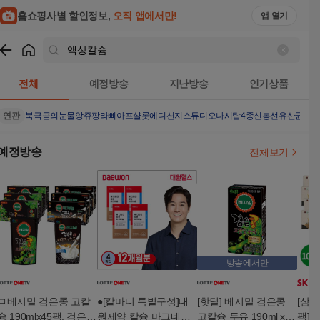
홈쇼핑사별 할인정보,
오직 앱에서만!
앱 열기
쇼핑
액상칼슘
검색결과
전체
예정방송
지난방송
인기상품
연관
북극곰의눈물
앙쥬팡
라삐아프샬롯에디션
지스튜디오나시탑4종
신봉선유산균
보
예정방송
전체보기
방송에서만
ㅁ베지밀 검은콩 고칼
●[칼마디 특별구성]대
[핫딜] 베지밀 검은콩
[삼육
슘 190mlx45팩, 검은콩
원제약 칼슘 마그네슘
고칼슘 두유 190ml x 4
팩] 