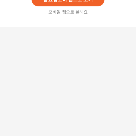
모바일 웹으로 볼래요
올바른 칼슘 마그네슘 비타민D 아연 x 30정 x 4박
스
13,900
원
올바른 칼슘 마그네슘 비타민D 아연 x 30정 x 5박
스
15,500원
5
%
14,730
원
종근당 칼슘 앤 마그네슘 비타민D 아연 180정 4병
(12개월분)
64,900
원