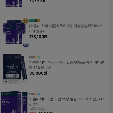
71,700
원
[서울대 위바이옴] NEW 고업 액상칼슘350 6박스
(6개월분)
178,100
원
마미앤대디 마시는 액상 칼슘 500mg 아연 비타민
D, 30회분, 1개
39,000
원
서울대위바이옴 고업 액상 칼슘 350, 30회분, 600
g, 3개
147,000원