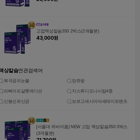
고업액상칼슘350 2박스(2개월분)
43,000
원
액상칼슘
연관검색어
북극곰의눈물
앙쥬팡
라삐아프샬롯에디션
지스튜디오나시탑4종
신봉선유산균
보르고세시아아세테이트팬츠
[서울대 위바이옴] NEW 고업 액상칼슘350 3박스
(3개월분)