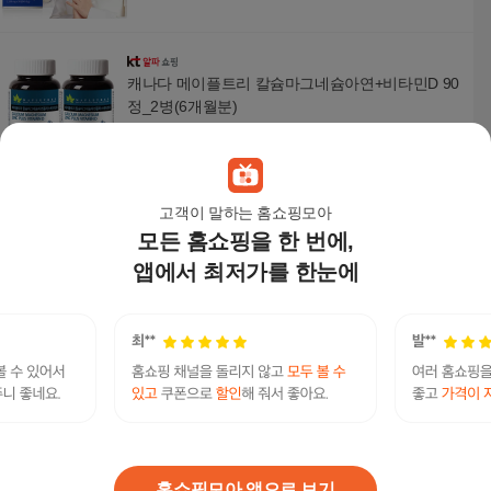
캐나다 메이플트리 칼슘마그네슘아연+비타민D 90
정_2병(6개월분)
27,800
원
고객이 말하는 홈쇼핑모아
모든 홈쇼핑을 한 번에,
올바른 칼슘 마그네슘 비타민D 아연 x 30정 x 6박
스
앱에서 최저가를 한눈에
24,900
원
GNM자연의품격 [총 6개월분] GNM 칼슘 마그네슘
아연 비타민D 90정 x 2병 / 망간 뼈건강 칼마디
27,900원
15
%
23,720
원
홈쇼핑모아 앱으로 보기