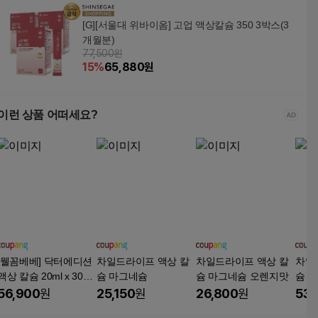
[G][서울대 위바이옴] 고업 액상칼슘 350 3박스(3
개월분)
77,500원
15
%
65,880
원
이런 상품 어떠세요?
[웰꼼베베] 닥터에디션
차일드라이프 액상 칼
차일드라이프 액상 칼
차일
액상 칼슘 20ml x 30포
슘 마그네슘
슘 마그네슘 오렌지맛
슘 
(1개월분), 600ml, 1개
473m
56,900
원
25,150
원
26,800
원
53,