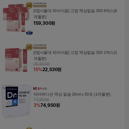
[G][서울대 위바이옴] 고업 액상칼슘 350 6박스(6
개월분)
159,300
원
[G][서울대 위바이옴] 고업 액상칼슘 350 1박스(1
개월분)
26,500원
15
%
22,530
원
닥터에디션 액상 칼슘 20ml x 30포 (1개월분)
77,260원
3
%
74,950
원