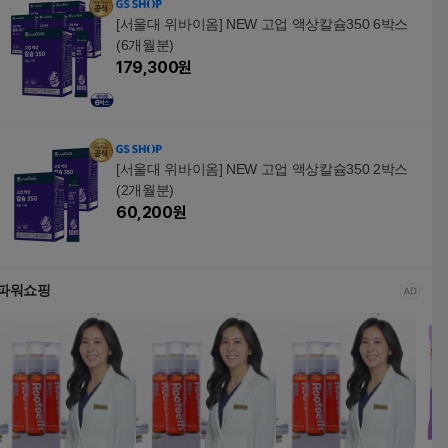
[서울대 위바이옴] NEW 고업 액상칼슘350 6박스
(6개월분)
179,300
원
[서울대 위바이옴] NEW 고업 액상칼슘350 2박스
(2개월분)
60,200
원
파워쇼핑