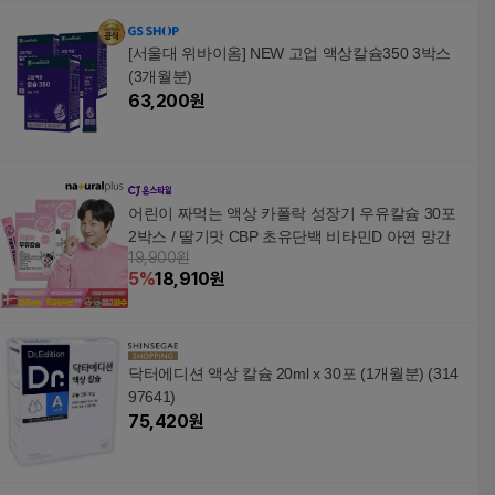
[서울대 위바이옴] NEW 고업 액상칼슘350 3박스
(3개월분)
63,200
원
어린이 짜먹는 액상 카폴락 성장기 우유칼슘 30포
2박스 / 딸기맛 CBP 초유단백 비타민D 아연 망간
19,900원
5
%
18,910
원
닥터에디션 액상 칼슘 20ml x 30포 (1개월분) (314
97641)
75,420
원