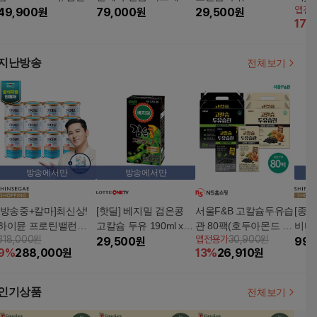
앱전
아몬드호두 190mlx45
49,900
원
비타민D 12개월+오메
79,000
원
8팩
29,500
원
리두유
17
%
팩, 총90팩
가 1개월
과칼슘
팩)
지난방송
전체보기
방송에서만
방송에서만
[방송중+칼마]최신상!
[핫딜] 베지밀 검은콩
서울F&B 고칼슘두유습
[종
하이뮨 프로틴밸런스
고칼슘 두유 190ml x 4
관 80팩(호두아몬드 19
비타
318,000원
앱전용가
30,900원
알파 12캔+칼슘마그네
8팩
29,500
원
0mlX40팩+검은참깨 1
타민D
99,
9
%
288,000
원
13
%
26,910
원
슘
90mlX40팩)
+아
인기상품
전체보기