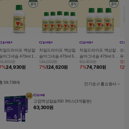
차일드라이프 액상칼
차일드라이프 액상칼
차일드라이프 액상칼
오라
슘마그네슘 473ml 1개
슘마그네슘 473ml 5개
슘마그네슘 473ml 3개
유산
26,800원
134,000원
80,400원
앱전
입
입
입
분
7
%
24,930
원
7
%
124,620
원
7
%
74,780
원
12
%
총
59,738
개
인기순
홈쇼핑사
고업액상칼슘350 3박스(3개월분)
63,300
원