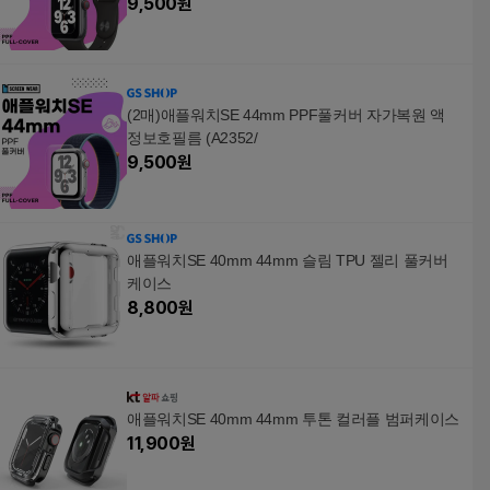
9,500
원
(2매)애플워치SE 44mm PPF풀커버 자가복원 액
정보호필름 (A2352/
9,500
원
애플워치SE 40mm 44mm 슬림 TPU 젤리 풀커버
케이스
8,800
원
애플워치SE 40mm 44mm 투톤 컬러플 범퍼케이스
11,900
원