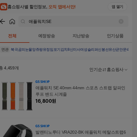
홈쇼핑사별 할인정보,
오직 앱에서만!
앱 열기
쇼핑
애플워치SE
검색결과
전체
예정방송
지난방송
인기상품
연관
북극곰의눈물
앙쥬팡
유정임포기김치8
신미사여성슬리퍼
신봉선유산균
안문숙문
총
4,459
개
인기순
홈쇼핑사
애플워치 SE 40mm 44mm 스포츠 스트랩 알파인
루프 밴드 시계줄
16,800
원
발렌티노루디 VRA202-BK 애플워치 메탈스트랩6