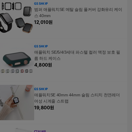
범퍼 애플워치SE 메탈 슬림 풀커버 강화유리 케이
스 40mm
12,010
원
애플워치 SE/5/4/3세대 파스텔 컬러 액정 보호 필
름 하드 케이스
4,800
원
애플워치SE 40mm 44mm 슬림 스티치 천연레더
여성 시계줄 스트랩
19,800
원