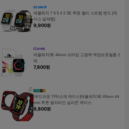
애플워치 7 6 5 4 3 SE 투명 젤리 스트랩 밴드 [케
이스 일체형]
9,900
원
애플워치SE 44mm 프라임 고광택 액정보호필름 2
매
7,800
원
[부드러운 TPU소재 케이스]애플워치SE 40mm 44
mm 투톤 컬러라인 실리콘 케이스
9,800
원