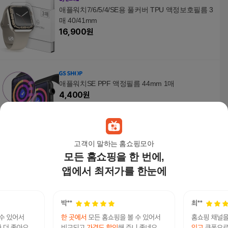
애플워치7/6/5/4/SE용 풀커버 TPU 액정보호필름 3
매 40/41mm
16,900
원
애플워치SE PPF 액정필름 44mm 1매
4,400
원
고객이 말하는 홈쇼핑모아
모든 홈쇼핑을 한 번에,
애플워치 SE 6 5 4 호환 9H 강화글라스 액정 케이
스
앱에서 최저가를 한눈에
5,800
원