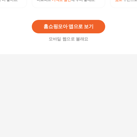
애플워치SE 40mm 44mm 강화유리 풀커버 케이스
하드 화면보호
8,800
원
홈쇼핑모아 앱으로 보기
모바일 웹으로 볼래요
워치SE보호필름 애플워치 호환 매직쉴드 하이드
로겔 풀커버 필름 2매
2,430
원
애플워치 6/5/4/SE 세대 컬러 하드 보호 필름 케이
스
4,800
원
애플워치 7 6 5 4 3 2 SE 메탈 스트랩 밴드 시계줄