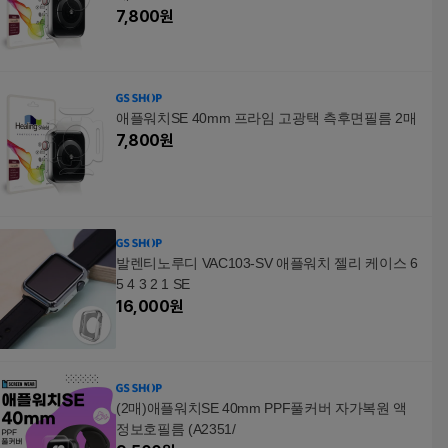
7,800
원
애플워치SE 40mm 프라임 고광택 측후면필름 2매
7,800
원
발렌티노루디 VAC103-SV 애플워치 젤리 케이스 6
5 4 3 2 1 SE
16,000
원
(2매)애플워치SE 40mm PPF풀커버 자가복원 액
정보호필름 (A2351/