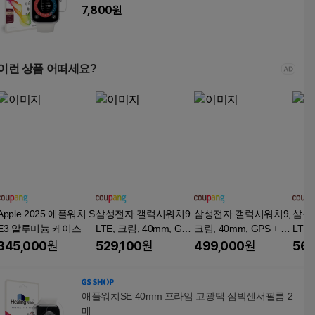
7,800
원
이런 상품 어떠세요?
Apple 2025 애플워치 S
삼성전자 갤럭시워치9
삼성전자 갤럭시워치9,
삼성
E3 알루미늄 케이스
LTE, 크림, 40mm, GPS
크림, 40mm, GPS + 블
LTE,
+Cellular
루투스
+Cell
345,000
원
529,100
원
499,000
원
569
애플워치SE 40mm 프라임 고광택 심박센서필름 2
매