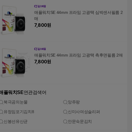
애플워치SE 44mm 프라임 고광택 심박센서필름 2
매
7,800
원
애플워치SE 44mm 프라임 고광택 측후면필름 2매
7,800
원
애플워치SE
연관검색어
북극곰의눈물
앙쥬팡
유정임포기김치8
신미사여성슬리퍼
신봉선유산균
안문숙문김치