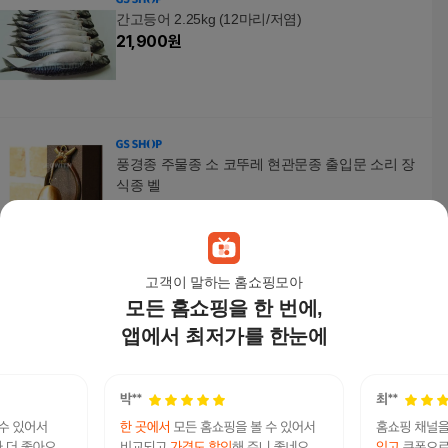
간고등어 2.25kg (12마리/저염)
21,900
원
풍경종 주물종 소 코뚜레 현관문종 출입문 소리 장
식종 벨
43,600
원
고객이 말하는 홈쇼핑모아
모든 홈쇼핑을 한 번에,
농심 양파링 80g x 10개 / 스낵 간식
20,900
원
앱에서 최저가를 한눈에