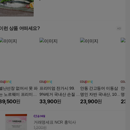
이런 상품 어떠세요?
별난선장 없어서 못 파
프리미엄 잔가시 99.
안동 간고등어 이동삼
안동
는 노르웨이 프리미엄
9%제거 국내산 손질 순
명인 자반 국내산, 10
명인 
고등어, 1박스, 1kg
살 고등어, 12개, 100g
개, 안동 간고등어(80g
개, 
39,500
원
33,900
원
23,900
원
23,
내외
이상)
g 이
거래명세표 NCR 홍익사
1,200원