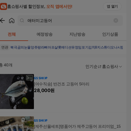
홈쇼핑사별 할인정보,
오직 앱에서만!
앱 열기
쇼핑
애터미고등어
검색결과
전체
예정방송
지난방송
인기상품
연관
북극곰의눈물
앙쥬팡
라삐아프샬롯에디션
유정임포기김치8
지스튜디오나시탑4종
총
40
개
인기순
홈쇼핑사
[여수직송] 반건조 고등어 5마리
28,000
원
[제주선물세트]명품어가 제주고등어 프리미엄_15