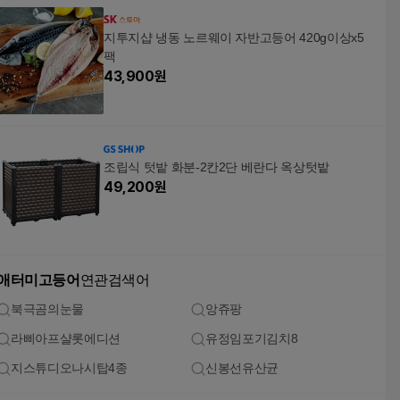
지투지샵 냉동 노르웨이 자반고등어 420g이상x5
팩
43,900
원
조립식 텃밭 화분-2칸2단 베란다 옥상텃밭
49,200
원
애터미고등어
연관검색어
북극곰의눈물
앙쥬팡
라삐아프샬롯에디션
유정임포기김치8
지스튜디오나시탑4종
신봉선유산균