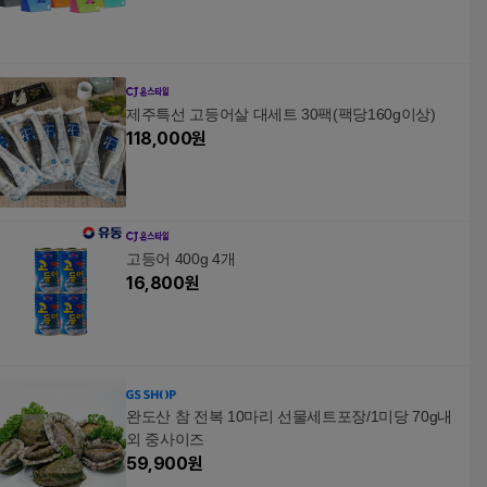
제주특선 고등어살 대세트 30팩(팩당160g이상)
118,000
원
고등어 400g 4개
16,800
원
완도산 참 전복 10마리 선물세트포장/1미당 70g내
외 중사이즈
59,900
원