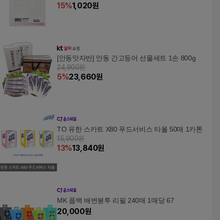
15
%
1,020
원
[안동맛자반] 안동 간고등어 선물세트 1손 800g
24,900원
5
%
23,660
원
TO 유한 스카트 X80 푸드서비스 타올 50매 1카톤
15,900원
13
%
13,840
원
MK 풉백 배변봉투 리필 240매 1매당 67
20,000
원