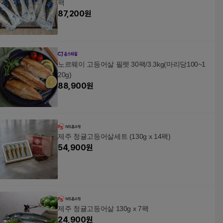
팩
87,200
원
노르웨이 고등어살 필렛 30팩/3.3kg(마리당100~1
20g)
88,900
원
제주 청귤고등어살세트 (130g x 14팩)
54,900
원
제주 청귤고등어살 130g x 7팩
24,900
원