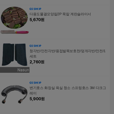
다용도물결모양칼2P 묵칼 계란슬라이서
5,670
원
청각반/안전각반/용접발목보호천/덮개각반/안전/1
세트
2,760
원
변기호스 화장실 욕실 청소 스프링호스 3M 다크그
레이
5,900
원