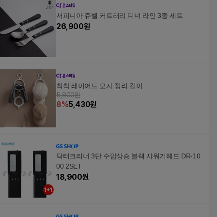
서피니아 쥬벨 커트러리 디너 라인 3종 세트
26,900
원
착착 레이어드 모자 정리 걸이
5,900원
8
%
5,430
원
닥터크리너 3단 수압상승 블랙 샤워기헤드 DR-10
00 2SET
18,900
원