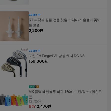
RT 부착식 심플 전동 칫솔 거치대/치솔걸이 꽂이
통 보관
2,200
원
포틴 FH Forged V1 남성 웨지 DG NS
159,000
원
MK 풉백 배변봉투 리필 160매 그린/핑크 +할인쿠
폰
13,700원
9
%
12,470
원