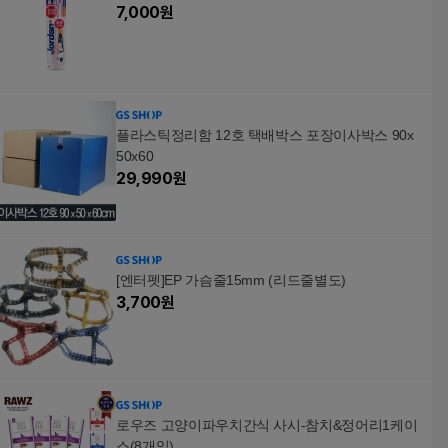
7,000
원
플라스틱정리함 12호 택배박스 포장이사박스 90x
50x60
29,990
원
[엔터펫]EP 가슴줄15mm (리드줄별도)
3,700
원
로우즈 고양이파우치간식 사시-참치&정어리1케이
스(8개입)