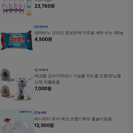
23,760
원
세탁비누 크리오 점보표백 마르셀 세탁 비누 450g
4,500
원
에코벨 강아지하네스 가슴줄 리드줄 포함/런닝줄
산책 외출용품
7,000
원
써니워터 유아 백조 보행기튜브 물놀이용품
12,500
원