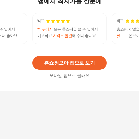
앱에서 최저가를 한눈에
26,400
원
유아기용 종합영양제 [120.5g]
9,600
원
홈쇼핑모아 앱으로 보기
모바일 웹으로 볼래요
강아지눈건강영양제 루테인 플렉스 60g 2gX30ea
강아지 영양제
33,900원
5
%
32,210
원
곰곰연구소 아이즈 이케어 강아지 눈물 영양간식
25,000
원