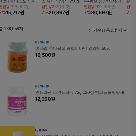
00원] 데이스포 와이즈
즈 뷰티 영양제 250g x
부/관절/신장/심장/간/
관절/
앱전용가
16,900원
앱전용가
21,900원
앱전용가
32,900원
앱전
3.6.5 덴탈브러쉬 덴탈
2개
면역 케어)
7
%
15,717
원
7
%
20,367
원
7
%
30,597
원
7
%
껌 눈건강 240g x 2개
총
139,058
개
인기순
홈쇼핑사
비타캅 츄어블정 종합비타민 영양제 60정
10,500
원
인트라젠 조인트파워 72g 120정 반려동물영양제
12,300
원