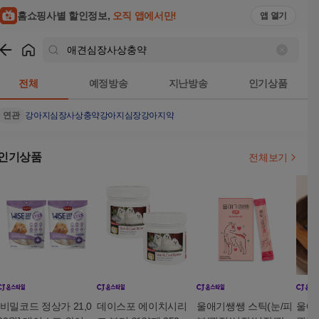
홈쇼핑사별 할인정보,
오직 앱에서만!
앱 열기
쇼핑
애견심장사상충약
검색결과
전체
예정방송
지난방송
인기상품
연관
강아지심장사상충약
강아지심장
강아지약
인기상품
전체보기
[비밀코드 정상가 21,0
데이스포 에이치시리
울애기쌩쌩 스틱(눈/피
울애