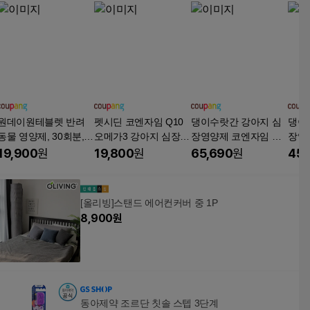
원데이원테블렛 반려
펫시딘 코엔자임 Q10
댕이수랏간 강아지 심
댕이
동물 영양제, 30회분,
오메가3 강아지 심장
장영양제 코엔자임 Q1
장영
심장/간, 1개
영양제, 60g, 심장, 1개
0 기관지 호흡기 노견
0 기
19,900
원
19,800
원
65,690
원
45,
기침 침향 심장튼튼 10
기침 
0g, 심장/간, 3개, 100g
0g, 
[올리빙]스탠드 에어컨커버 중 1P
8,900
원
동아제약 조르단 칫솔 스텝 3단계