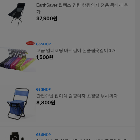
EarthSaver 릴렉스 경량 캠핑의자 전용 목베개 추
가
37,900
원
고급 멀티코팅 바지걸이 논슬립옷걸이 1개
1,500
원
간편수납 접이식 캠핑의자 초경량 낚시의자
8,800
원