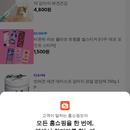
약 강아지 애견건강
4,800
원
비온뒤 러브 플라보 트윙클 씰스티커 [다꾸 데코 포
인트 스티커]
1,500
원
반려견 애견 데이스포 강아지 관절 영양제 250g 1
P
14,200원
5
%
13,490
원
고객이 말하는 홈쇼핑모아
모든 홈쇼핑을 한 번에,
메리큐 액티베이션 60정 강아지 고양이 영양제 보
조제 동물병원 정품