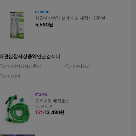
심장사상충약 쏘아베 귀 세정제 120ml
5,580
원
애견심장사상충약
연관검색어
강아지심장사상충약
강아지심장
강아지약
프리미엄 매직호스
15,800원
15
%
13,430
원