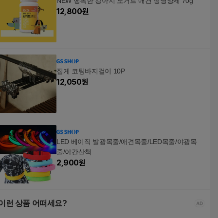
NEW 행복한 강아지 도거트 애견 장영양제 70g
12,800
원
집게 코팅바지걸이 10P
12,050
원
LED 베이직 발광목줄/애견목줄/LED목줄/야광목
줄/야간산책
2,900
원
이런 상품 어떠세요?