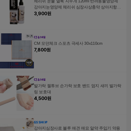
체리쉬 눈물 얼룩 지우개 120ml 반려동물영양제
강아지눈영양제 체리쉬 심장사상충약 상아지항산
화제 강아지눈물자국 반려동물의약품 의약부외품
3,900
원
CM 모던체크 스포츠 극세사 30x110cm
7,800
원
발가락 젤튜브 손가락 보호 밴드 엄지 새끼 발가락
링 보호대
4,500
원
강아지심장사료 블루 애견 애묘 알약 주입기 약용