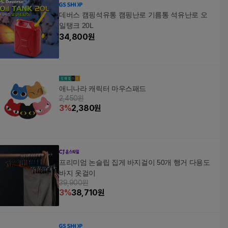
데버스 캠핑석유통 캠핑난로 기름통 석유난로 오
일탱크 20L
34,800
원
애니나라 캐릭터 마우스패드
2,450원
3
%
2,380
원
프리미엄 논슬립 집게 바지걸이 50개 행거 다용도
바지 옷걸이
39,900원
3
%
38,710
원