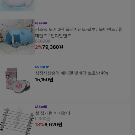
키즈돔 도어 3단 플레이텐트-블루 / 놀이텐트 / 침
대텐트 / 인디언텐트
81,000원
2
%
79,380
원
심장사상충약 에티펫 발바닥 보호밤 40g
15,150
원
철 집게형 바지걸이
9,900원
13
%
8,620
원