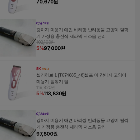
70,670
원
강아지 미용기 애견 바리깡 반려동물 고양이 털깎
기 가정용 충전식 세라믹 저소음 관리
102,100원
5
%
97,000
원
셀러허브 1 [T674885_48]셀프 이 강아지 고양이
미용기 털깎기 털
119,820원
5
%
113,830
원
강아지 미용기 애견 바리깡 반려동물 고양이 털깎
기 가정용 충전식 세라믹 저소음 관리
97,800
원