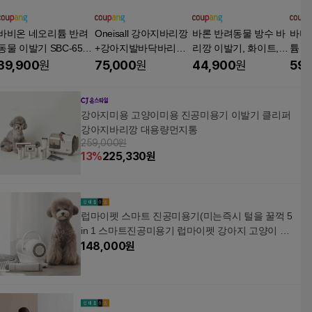
바비온 네오리튬 반려
Oneisall 강아지바리깡
바론 반려동물 방수 바
바비
동물 이발기 SBC-650,
+강아지발바닥바리깡
리깡 이발기, 화이트, 1
튬 애
블랙, 1개
미용키트 | 소형견 전용
개
10,
39,900
원
75,000
원
44,900
원
59,
털정리 도구 세트, 1개,
화이트 골드
강아지미용 고양이미용 진공미용기 이발기 클리퍼
강아지바리깡 대용량먼지통
259,000원
13
%
225,330
원
럽마이펫 스마트 진공미용기(미는즉시 털을 꿀꺽 5
in 1 스마트진공미용기 럽마이펫 강아지 고양이 이
발기)
148,000
원