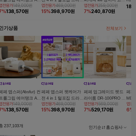
앱전용가
149,000원
앱전용가
469,000원
앱전용가
259,000원
100 펫드라이기 강아지
기 적외선 공청기
이 털포집기 + 펫전용
강아
188
7
%
138,570
원
15
%
398,970
원
7
%
240,870
원
드라이기
공기청정기(AP모듈 별
이발기
도 구매)
인기상품
전체보기
페페 앱스퍼(Absfur) 컨
페페 앱스퍼 펫케어가
페페 업그레이드 펫드
페페
트롤그립 에어탱크 AT-
전 4 in 1 털포집 드라이
라이룸 DR-100PRO 강
MDR
앱전용가
149,000원
앱전용가
469,000원
앱전용가
569,000원
앱전
100 펫드라이기 강아지
기 적외선 공청기
아지 고양이 애견
7
%
138,570
원
15
%
398,970
원
7
%
529,170
원
6
%
드라이기
총
237,103
개
인기순
홈쇼핑사