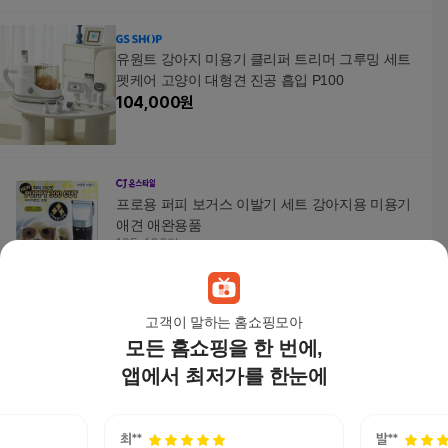
유원트 강아지 미용기 클리퍼 트리머 그루밍 세트
펫케어 고양이 대형견 진공 흡입 P100
104,000
원
프로용 퍼피 보거스 이발기 세트 강아지용 미용기
애견 애완용품
125,400원
10
%
112,860
원
고객이 말하는 홈쇼핑모아
모든 홈쇼핑을 한 번에,
강아지미용기 D18 T 102 모모 도금볼트 숱가위
9,800
원
앱에서 최저가를 한눈에