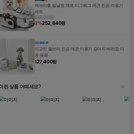
에브리홈 털날림 제로 디그웨그 애견 진공 미용기
세트
258,000원
2
%
252,840
원
이고진 돌보리 진공 애견 미용기 강아지 바리깡 미
용 용품
127,400
원
이런 상품 어떠세요?