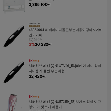
3,395,100
원
46284994-리케이미니돌핀부분미용이강아지기애
견기기이
37,450원
3
%
36,330
원
셀러허브 패션 [QN1UTV46_56]리케이 미니 강아
지미용기 돌핀 부분미용
32,420
원
셀러허브 패션 [QNU57X59_56]보거스 강아지 고
양이 이 컷트기 미용기