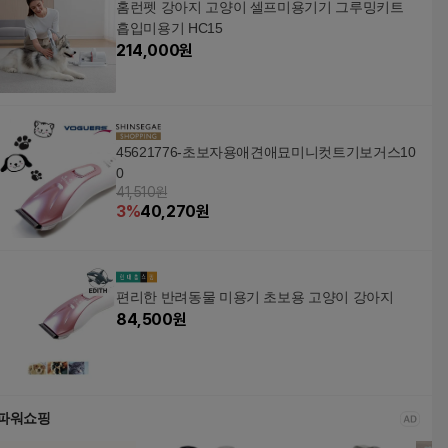
홈런펫 강아지 고양이 셀프미용기기 그루밍키트
흡입미용기 HC15
214,000
원
45621776-초보자용애견애묘미니컷트기보거스10
0
41,510원
3
%
40,270
원
편리한 반려동물 미용기 초보용 고양이 강아지
84,500
원
파워쇼핑