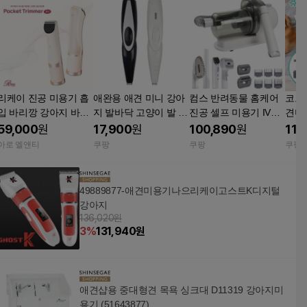
리케이 진공 미용기 흡
애완용 애견 미니 강아
컴스 반려동물 홈케어
코코시
입 바리깡 강아지 바리
지 발바닥 고양이 발 발
진공 셀프 미용기 IV98
견미용
깡 클리퍼 포켓트리머
털 털 바리깡 클리퍼 이
0 강아지 고양이 겸용
탈케어
59,000
원
17,900
원
100,890
원
119
무선 무호스
발기 미용기구 미용기
바리깡 애견용품 저소
트 
아로 엘앤티
쿠팡
쿠팡
쿠팡
미니이발기 화이트 1개
음 흡입식 털날림방지
49889877-애견미용기나으리케이고스트K디지털
강아지
136,020원
3
%
131,940
원
애견샵용 중대형견 목욕 싱크대 D11319 강아지미
용기 (51643877)