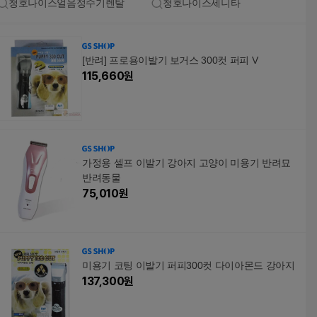
청호나이스얼음정수기렌탈
청호나이스세니타
[반려] 프로용이발기 보거스 300컷 퍼피 V
115,660
원
가정용 셀프 이발기 강아지 고양이 미용기 반려묘
반려동물
75,010
원
미용기 코팅 이발기 퍼피300컷 다이아몬드 강아지
137,300
원