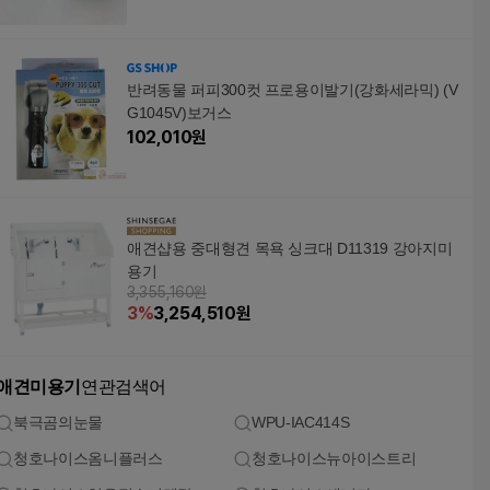
반려동물 퍼피300컷 프로용이발기(강화세라믹) (V
G1045V)보거스
102,010
원
애견샵용 중대형견 목욕 싱크대 D11319 강아지미
용기
3,355,160원
3
%
3,254,510
원
애견미용기
연관검색어
북극곰의눈물
WPU-IAC414S
청호나이스옴니플러스
청호나이스뉴아이스트리