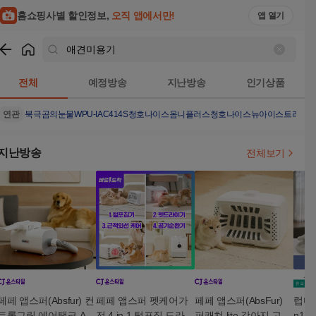
홈쇼핑사별 할인정보,
오직 앱에서만!
앱 열기
쇼핑
애견미용기
검색결과
전체
예정방송
지난방송
인기상품
연관
북극곰의눈물
WPU-IAC414S
청호나이스옴니플러스
청호나이스뉴아이스트리
청
지난방송
전체보기
페페 앱스퍼(Absfur) 컨
페페 앱스퍼 펫케어가
페페 앱스퍼(AbsFur)
럽마이
트롤그립 에어탱크 AT-
전 4 in 1 털포집 드라이
퍼캐쳐 lite 강아지 고양
n1