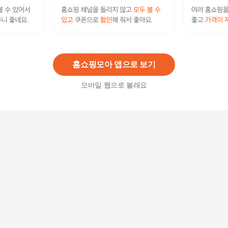
흡입 반려동물 미용기 진공 반려견 청소기 털깎기
바리깡 애완 키트 반려동물미용기
311,600
원
홈쇼핑모아 앱으로 보기
모바일 웹으로 볼래요
강아지미용기 D18 R 101 모모 프리미엄 미용 장가
위만
15,600
원
미용기 강아지 퍼피300컷 이발기 코팅 다이아몬드
136,600원
5
%
129,770
원