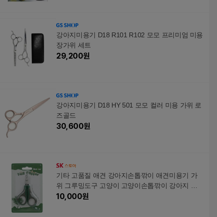
강아지미용기 D18 R101 R102 모모 프리미엄 미용
장가위 세트
29,200
원
강아지미용기 D18 HY 501 모모 컬러 미용 가위 로
즈골드
30,600
원
기타 고품질 애견 강아지손톱깎이 애견미용기 가
위 그루밍도구 고양이 고양이손톱깎이 강아지 미
용용품 WFOERRO
10,000
원