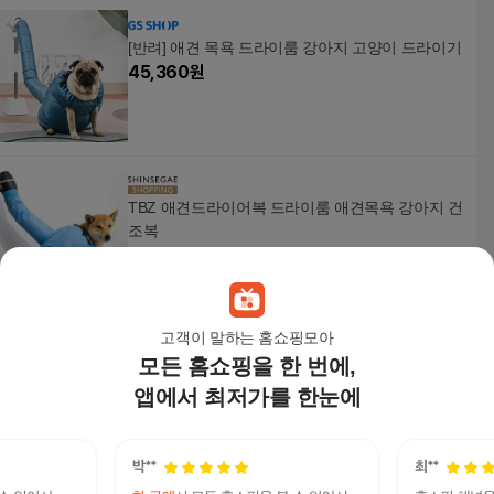
[반려] 애견 목욕 드라이룸 강아지 고양이 드라이기
45,360
원
TBZ 애견드라이어복 드라이룸 애견목욕 강아지 건
조복
12,710
원
고객이 말하는 홈쇼핑모아
모든 홈쇼핑을 한 번에,
애견목욕용품 레이트펫 드라이룸 드라이어 세트
431,300
원
앱에서 최저가를 한눈에