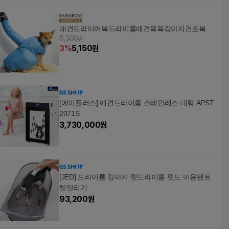
애견드라이어복드라이룸애견목욕강아지건조복
5,300원
3
%
5,150
원
[에이플러스] 애견드라이룸 스테인레스 대형 APST
2071S
3,730,000
원
[JED] 드라이름 강아지 펫드라이룸 펫드 미용텐트
털말리기
93,200
원