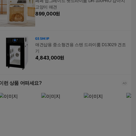
페페 업그레이드 펫드라이룸 DR-100PRO 강아지
고양이 애견
899,000
원
애견샵용 중소형견용 스텐 드라이룸 D13029 견조
기
4,843,000
원
이런 상품 어떠세요?