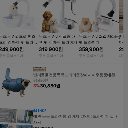
두즈 시즌2 프로 핸즈
두즈 시즌3 심플형 애
두즈 시즌3 2in1 저소음
[디클
프리 강아지 펫 드라이
견 펫 강아지 드라이기
펫 드라이기
아지
기
털 
249,900
원
319,900
원
359,900
원
299
에어
두즈 공식스토어
두즈 공식스토어
두즈 공식스토어
디클
림
반려동물전용목욕드라이룸강아지미우용품애완
31,830원
3
%
30,880
원
애견 목욕 드라이룸 강아지 고양이 드라이기 실내
사용