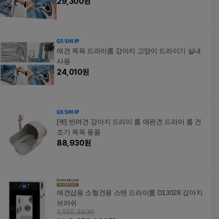
29,300
원
애견 목욕 드라이룸 강아지 고양이 드라이기 실내
사용
24,010
원
[펫] 반려견 강아지 드라이 룸 애완견 드라이 룸 건
조기 목욕 용품
88,930
원
애견샵용 소형견용 스텐 드라이룸 D13028 강아지
브러쉬
3,565,850원