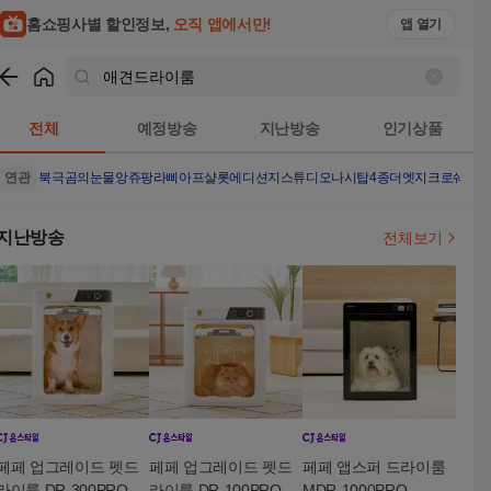
홈쇼핑사별 할인정보,
오직 앱에서만!
앱 열기
쇼핑
애견드라이룸
검색결과
전체
예정방송
지난방송
인기상품
연관
북극곰의눈물
앙쥬팡
라삐아프샬롯에디션
지스튜디오나시탑4종
더엣지크로쉐가
지난방송
전체보기
페페 업그레이드 펫드
페페 업그레이드 펫드
페페 앱스퍼 드라이룸
라이룸 DR-300PRO 강
라이룸 DR-100PRO 강
MDR-1000PRO