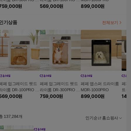
아지 고양이 애견
759,000
원
아지 고양이 애견
569,000
원
899,000
원
인기상품
전체보기
페페 업그레이드 펫드
페페 업그레이드 펫드
페페 앱스퍼 드라이룸
페페 
라이룸 DR-100PRO 강
라이룸 DR-300PRO 강
MDR-1000PRO
트롤그
아지 고양이 애견
569,000
원
아지 고양이 애견
759,000
원
899,000
원
10
149
드라
총
137,284
개
인기순
홈쇼핑사