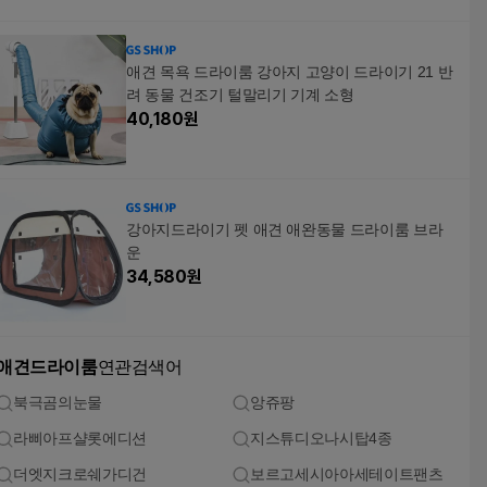
애견 목욕 드라이룸 강아지 고양이 드라이기 21 반
려 동물 건조기 털말리기 기계 소형
40,180
원
강아지드라이기 펫 애견 애완동물 드라이룸 브라
운
34,580
원
애견드라이룸
연관검색어
북극곰의눈물
앙쥬팡
라삐아프샬롯에디션
지스튜디오나시탑4종
더엣지크로쉐가디건
보르고세시아아세테이트팬츠