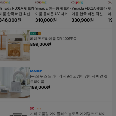
Yimaida FB01A 펫드라
Yimaida 한국형 펫드라
Yimaida FB01A 펫드라
펫드
이룸 한국 버전 최신형,
이룸 음이온 UV 저소음
이룸 한국 버전 최신형,
아지 
화이트, 1개, FB01A
유리창, Pro, 1개, 프로
핑크, 1개, FB01A
음 펫
346,000
원
310,000
원
330,900
원
199
최대
회색, 
페페 펫드라이룸 DR-100PRO
899,000
원
[두즈] 두즈 드라이기 시즌2 고양이 강아지 애견 펫
드라이룸
189,000
원
기타 고품질 에이플러스 블로우 에어탱크 드라이